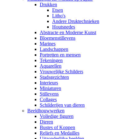
Drukken
Etsen
Litho's
Andere Druktechnieken
Houtsnedes
Abstracte en Moderne Kunst
Bloemenstillevens
Marines
Landschappen
Portretten en mensen
Tekeningen
Aquarellen
Vrouwelijke Schilders
Stadsgezichten
Interieurs
Miniaturen
Stillevens
Collages
Schilderijen van dieren
Beeldhouwwerken
Volledige figuren
Dieren
Bustes of Koppen
Reliefs en Medailles
Uitzonderlijke beelden