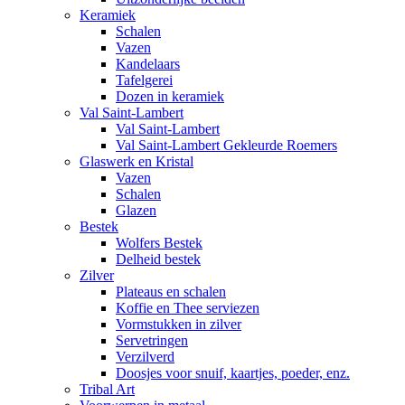
Keramiek
Schalen
Vazen
Kandelaars
Tafelgerei
Dozen in keramiek
Val Saint-Lambert
Val Saint-Lambert
Val Saint-Lambert Gekleurde Roemers
Glaswerk en Kristal
Vazen
Schalen
Glazen
Bestek
Wolfers Bestek
Delheid bestek
Zilver
Plateaus en schalen
Koffie en Thee serviezen
Vormstukken in zilver
Servetringen
Verzilverd
Doosjes voor snuif, kaartjes, poeder, enz.
Tribal Art