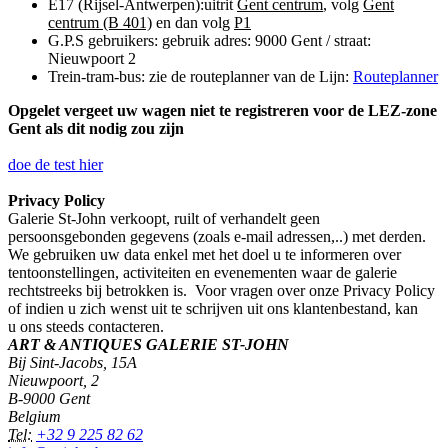
E17 (Rijsel-Antwerpen):uitrit
Gent centrum
, volg
Gent
centrum (B 401)
en dan volg
P1
G.P.S gebruikers: gebruik adres: 9000 Gent / straat:
Nieuwpoort 2
Trein-tram-bus: zie de routeplanner van de Lijn:
Routeplanner
Opgelet vergeet uw wagen niet te registreren voor de LEZ-zone
Gent als dit nodig zou zijn
doe de test hier
Privacy Policy
Galerie St-John verkoopt, ruilt of verhandelt geen
persoonsgebonden gegevens (zoals e-mail adressen,..) met derden.
We gebruiken uw data enkel met het doel u te informeren over
tentoonstellingen, activiteiten en evenementen waar de galerie
rechtstreeks bij betrokken is. Voor vragen over onze Privacy Policy
of indien u zich wenst uit te schrijven uit ons klantenbestand, kan
u ons steeds contacteren.
ART & ANTIQUES GALERIE ST-JOHN
Bij Sint-Jacobs, 15A
Nieuwpoort, 2
B-9000 Gent
Belgium
Tel:
+32 9 225 82 62