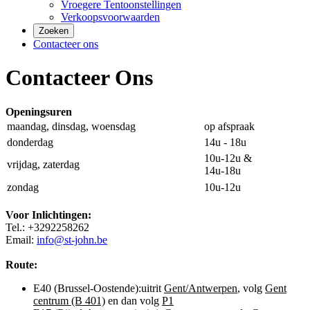
Vroegere Tentoonstellingen
Verkoopsvoorwaarden
Zoeken
Contacteer ons
Contacteer Ons
Openingsuren
maandag, dinsdag, woensdag
op afspraak
donderdag
14u - 18u
10u-12u &
vrijdag, zaterdag
14u-18u
zondag
10u-12u
Voor Inlichtingen:
Tel.: +3292258262
Email:
info@st-john.be
Route:
E40 (Brussel-Oostende):uitrit
Gent/Antwerpen
, volg
Gent
centrum (B 401)
en dan volg
P1