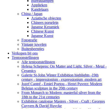
Bureaulampen
Applieken
Kandelaars
China / Japan
Aziatische objecten
Chinees porselein
Japanse Keramiek
Chinese Kunst
Japanse Kunst
Fotografie
Vintage juwelen
Buitenbeentjes
Verkopen bij ons
Tentoonstellingen
Alle tentoonstellingen
Helena Schepens: On Matter and Light. Silver - Metal -
Ceramics
Galerie St-John Winter Exhibition highlights -19th
century - impressionism - expressionism -modern art
Jozef Cantré - Emiel Poetou - Henri Puvrez: Modern
Belgian sculpture in the 20th century
From Monarch to Modern: masterful silver from the
18th to the 21st centuries
Exhibition catalogue Masters - Silver - Craft : Georges
Cuyvers & David Huycke