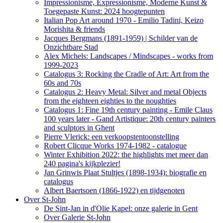
Impressionisme, Expressionisme, Moderne Kunst &
Toegepaste Kunst: 2024 hoogtepunten
Italian Pop Art around 1970 - Emilio Tadini, Keizo
Morishita & friends
Jacques Bergmans (1891-1959) | Schilder van de
Onzichtbare Stad
Alex Michels: Landscapes / Mindscapes - works from
1999-2023
Catalogus 3: Rocking the Cradle of Art: Art from the
60s and 70s
Catalogus 2: Heavy Metal: Silver and metal Objects
from the eighteen eighties to the noughties
Catalogus 1: Fine 19th century painting - Emile Claus
100 years later - Gand Artistique: 20th century painters
and sculptors in Ghent
Pierre Vlerick: een verkoopstentoonstelling
Robert Clicque Works 1974-1982 - catalogue
Winter Exhibition 2022: the highlights met meer dan
240 pagina's kijkplezier!
Jan Grinwis Plaat Stultjes (1898-1934): biografie en
catalogus
Albert Baertsoen (1866-1922) en tijdgenoten
Over St-John
De Sint-Jan in d'Olie Kapel: onze galerie in Gent
Over Galerie St-John