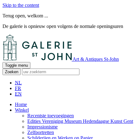
Skip to the content
Terug open, welkom ...
De galerie is opnieuw open volgens de normale openingsuren
Art & Antiques St-John
Toggle menu
Zoeken
NL
FR
EN
Home
Winkel
Recentste toevoegingen
Edities Vereniging Museum Hedendaagse Kunst Gent
Impressionisme
Zelfportretten
Schilderijen en Werken op Papier