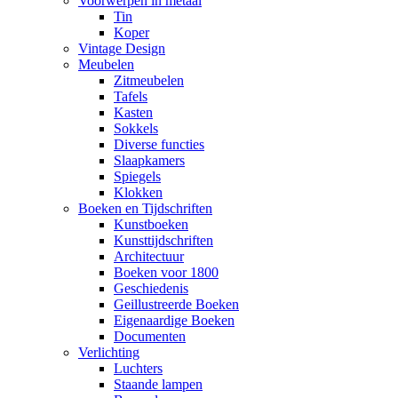
Voorwerpen in metaal
Tin
Koper
Vintage Design
Meubelen
Zitmeubelen
Tafels
Kasten
Sokkels
Diverse functies
Slaapkamers
Spiegels
Klokken
Boeken en Tijdschriften
Kunstboeken
Kunsttijdschriften
Architectuur
Boeken voor 1800
Geschiedenis
Geillustreerde Boeken
Eigenaardige Boeken
Documenten
Verlichting
Luchters
Staande lampen