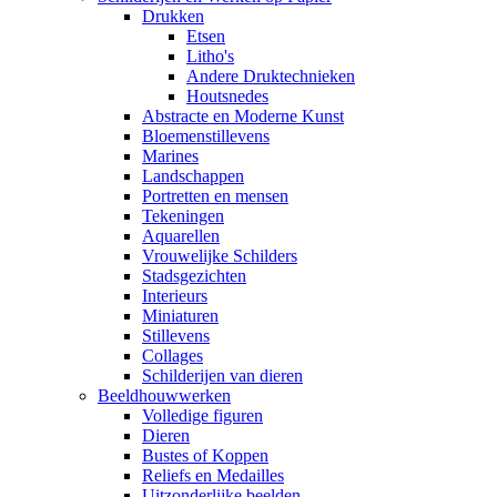
Drukken
Etsen
Litho's
Andere Druktechnieken
Houtsnedes
Abstracte en Moderne Kunst
Bloemenstillevens
Marines
Landschappen
Portretten en mensen
Tekeningen
Aquarellen
Vrouwelijke Schilders
Stadsgezichten
Interieurs
Miniaturen
Stillevens
Collages
Schilderijen van dieren
Beeldhouwwerken
Volledige figuren
Dieren
Bustes of Koppen
Reliefs en Medailles
Uitzonderlijke beelden