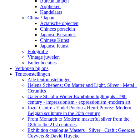
Bureaulampen
Applieken
Kandelaars
China / Japan
Aziatische objecten
Chinees porselein
Japanse Keramiek
Chinese Kunst
Japanse Kunst
Fotografie
Vintage juwelen
Buitenbeentjes
Verkopen bij ons
Tentoonstellingen
Alle tentoonstellingen
Helena Schepens: On Matter and Light. Silver - Metal -
Ceramics
Galerie St-John Winter Exhibition highlights -19th
century - impressionism - expressionism -modern art
Jozef Cantré - Emiel Poetou - Henri Puvrez: Modern
Belgian sculpture in the 20th century
From Monarch to Modern: masterful silver from the
18th to the 21st centuries
Exhibition catalogue Masters - Silver - Craft : Georges
Cuyvers & David Huycke