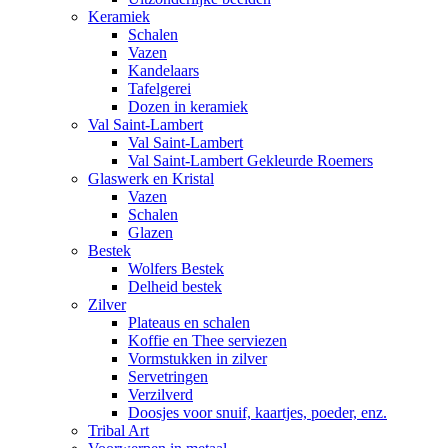
Keramiek
Schalen
Vazen
Kandelaars
Tafelgerei
Dozen in keramiek
Val Saint-Lambert
Val Saint-Lambert
Val Saint-Lambert Gekleurde Roemers
Glaswerk en Kristal
Vazen
Schalen
Glazen
Bestek
Wolfers Bestek
Delheid bestek
Zilver
Plateaus en schalen
Koffie en Thee serviezen
Vormstukken in zilver
Servetringen
Verzilverd
Doosjes voor snuif, kaartjes, poeder, enz.
Tribal Art