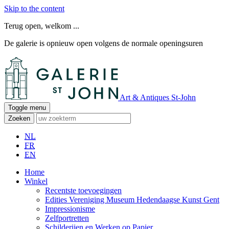
Skip to the content
Terug open, welkom ...
De galerie is opnieuw open volgens de normale openingsuren
Art & Antiques St-John
Toggle menu
Zoeken
NL
FR
EN
Home
Winkel
Recentste toevoegingen
Edities Vereniging Museum Hedendaagse Kunst Gent
Impressionisme
Zelfportretten
Schilderijen en Werken op Papier