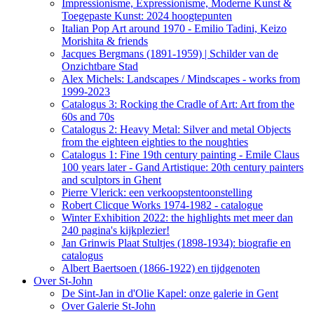
Impressionisme, Expressionisme, Moderne Kunst &
Toegepaste Kunst: 2024 hoogtepunten
Italian Pop Art around 1970 - Emilio Tadini, Keizo
Morishita & friends
Jacques Bergmans (1891-1959) | Schilder van de
Onzichtbare Stad
Alex Michels: Landscapes / Mindscapes - works from
1999-2023
Catalogus 3: Rocking the Cradle of Art: Art from the
60s and 70s
Catalogus 2: Heavy Metal: Silver and metal Objects
from the eighteen eighties to the noughties
Catalogus 1: Fine 19th century painting - Emile Claus
100 years later - Gand Artistique: 20th century painters
and sculptors in Ghent
Pierre Vlerick: een verkoopstentoonstelling
Robert Clicque Works 1974-1982 - catalogue
Winter Exhibition 2022: the highlights met meer dan
240 pagina's kijkplezier!
Jan Grinwis Plaat Stultjes (1898-1934): biografie en
catalogus
Albert Baertsoen (1866-1922) en tijdgenoten
Over St-John
De Sint-Jan in d'Olie Kapel: onze galerie in Gent
Over Galerie St-John