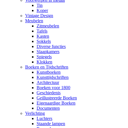
Voorwerpen in metaal
Tin
Koper
Vintage Design
Meubelen
Zitmeubelen
Tafels
Kasten
Sokkels
Diverse functies
Slaapkamers
Spiegels
Klokken
Boeken en Tijdschriften
Kunstboeken
Kunsttijdschriften
Architectuur
Boeken voor 1800
Geschiedenis
Geillustreerde Boeken
Eigenaardige Boeken
Documenten
Verlichting
Luchters
Staande lampen