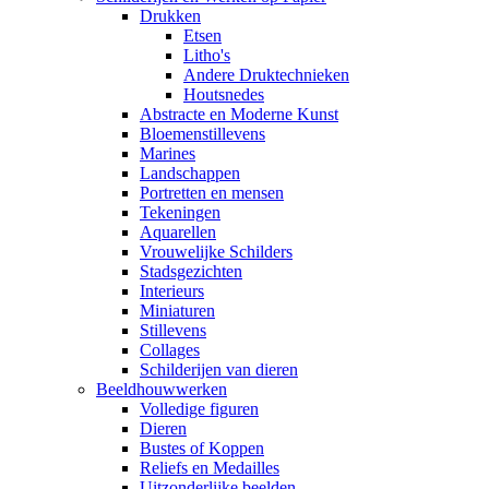
Drukken
Etsen
Litho's
Andere Druktechnieken
Houtsnedes
Abstracte en Moderne Kunst
Bloemenstillevens
Marines
Landschappen
Portretten en mensen
Tekeningen
Aquarellen
Vrouwelijke Schilders
Stadsgezichten
Interieurs
Miniaturen
Stillevens
Collages
Schilderijen van dieren
Beeldhouwwerken
Volledige figuren
Dieren
Bustes of Koppen
Reliefs en Medailles
Uitzonderlijke beelden