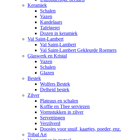
Keramiek
Schalen
Vazen
Kandelaars
Tafelgerei
Dozen in keramiek
Val Saint-Lambert
Val Saint-Lambert
Val Saint-Lambert Gekleurde Roemers
Glaswerk en Kristal
Vazen
Schalen
Glazen
Bestek
Wolfers Bestek
Delheid bestek
Zilver
Plateaus en schalen
Koffie en Thee serviezen
Vormstukken in zilver
Servetringen
Verzilverd
Doosjes voor snuif, kaartjes, poeder, enz.
Tribal Art