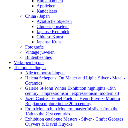
Bureaulampen
Applieken
Kandelaars
China / Japan
Aziatische objecten
Chinees porselein
Japanse Keramiek
Chinese Kunst
Japanse Kunst
Fotografie
Vintage juwelen
Buitenbeentjes
Verkopen bij ons
Tentoonstellingen
Alle tentoonstellingen
Helena Schepens: On Matter and Light. Silver - Metal -
Ceramics
Galerie St-John Winter Exhibition highlights -19th
century - impressionism - expressionism -modern art
Jozef Cantré - Emiel Poetou - Henri Puvrez: Modern
Belgian sculpture in the 20th century
From Monarch to Modern: masterful silver from the
18th to the 21st centuries
Exhibition catalogue Masters - Silver - Craft : Georges
Cuyvers & David Huycke