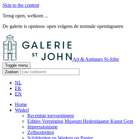
Skip to the content
Terug open, welkom ...
De galerie is opnieuw open volgens de normale openingsuren
Art & Antiques St-John
Toggle menu
Zoeken
NL
FR
EN
Home
Winkel
Recentste toevoegingen
Edities Vereniging Museum Hedendaagse Kunst Gent
Impressionisme
Zelfportretten
Schilderijen en Werken op Papier