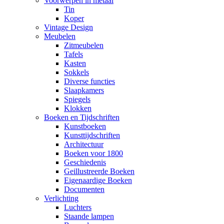
Voorwerpen in metaal
Tin
Koper
Vintage Design
Meubelen
Zitmeubelen
Tafels
Kasten
Sokkels
Diverse functies
Slaapkamers
Spiegels
Klokken
Boeken en Tijdschriften
Kunstboeken
Kunsttijdschriften
Architectuur
Boeken voor 1800
Geschiedenis
Geillustreerde Boeken
Eigenaardige Boeken
Documenten
Verlichting
Luchters
Staande lampen