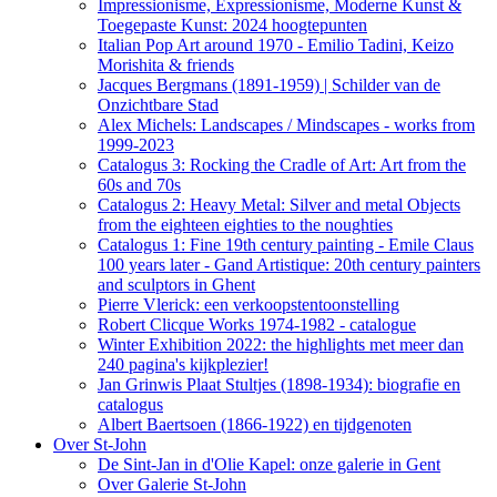
Impressionisme, Expressionisme, Moderne Kunst &
Toegepaste Kunst: 2024 hoogtepunten
Italian Pop Art around 1970 - Emilio Tadini, Keizo
Morishita & friends
Jacques Bergmans (1891-1959) | Schilder van de
Onzichtbare Stad
Alex Michels: Landscapes / Mindscapes - works from
1999-2023
Catalogus 3: Rocking the Cradle of Art: Art from the
60s and 70s
Catalogus 2: Heavy Metal: Silver and metal Objects
from the eighteen eighties to the noughties
Catalogus 1: Fine 19th century painting - Emile Claus
100 years later - Gand Artistique: 20th century painters
and sculptors in Ghent
Pierre Vlerick: een verkoopstentoonstelling
Robert Clicque Works 1974-1982 - catalogue
Winter Exhibition 2022: the highlights met meer dan
240 pagina's kijkplezier!
Jan Grinwis Plaat Stultjes (1898-1934): biografie en
catalogus
Albert Baertsoen (1866-1922) en tijdgenoten
Over St-John
De Sint-Jan in d'Olie Kapel: onze galerie in Gent
Over Galerie St-John