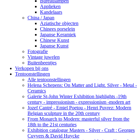
Bureaulampen
Applieken
Kandelaars
China / Japan
Aziatische objecten
Chinees porselein
Japanse Keramiek
Chinese Kunst
Japanse Kunst
Fotografie
Vintage juwelen
Buitenbeentjes
Verkopen bij ons
Tentoonstellingen
Alle tentoonstellingen
Helena Schepens: On Matter and Light. Silver - Metal -
Ceramics
Galerie St-John Winter Exhibition highlights -19th
century - impressionism - expressionism -modern art
Jozef Cantré - Emiel Poetou - Henri Puvrez: Modern
Belgian sculpture in the 20th century
From Monarch to Modern: masterful silver from the
18th to the 21st centuries
Exhibition catalogue Masters - Silver - Craft : Georges
Cuyvers & David Huycke