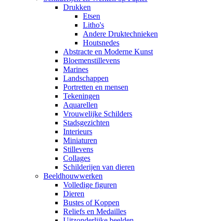
Drukken
Etsen
Litho's
Andere Druktechnieken
Houtsnedes
Abstracte en Moderne Kunst
Bloemenstillevens
Marines
Landschappen
Portretten en mensen
Tekeningen
Aquarellen
Vrouwelijke Schilders
Stadsgezichten
Interieurs
Miniaturen
Stillevens
Collages
Schilderijen van dieren
Beeldhouwwerken
Volledige figuren
Dieren
Bustes of Koppen
Reliefs en Medailles
Uitzonderlijke beelden