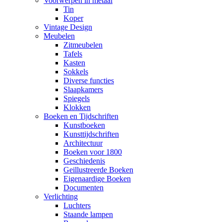
Voorwerpen in metaal
Tin
Koper
Vintage Design
Meubelen
Zitmeubelen
Tafels
Kasten
Sokkels
Diverse functies
Slaapkamers
Spiegels
Klokken
Boeken en Tijdschriften
Kunstboeken
Kunsttijdschriften
Architectuur
Boeken voor 1800
Geschiedenis
Geillustreerde Boeken
Eigenaardige Boeken
Documenten
Verlichting
Luchters
Staande lampen