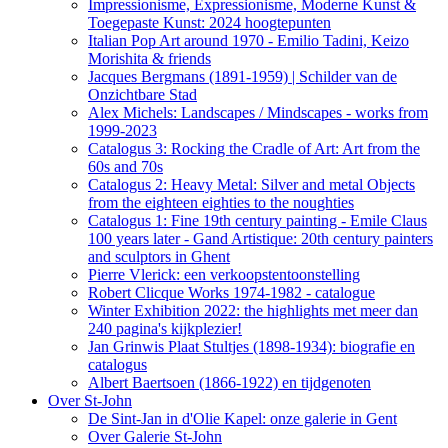
Impressionisme, Expressionisme, Moderne Kunst &
Toegepaste Kunst: 2024 hoogtepunten
Italian Pop Art around 1970 - Emilio Tadini, Keizo
Morishita & friends
Jacques Bergmans (1891-1959) | Schilder van de
Onzichtbare Stad
Alex Michels: Landscapes / Mindscapes - works from
1999-2023
Catalogus 3: Rocking the Cradle of Art: Art from the
60s and 70s
Catalogus 2: Heavy Metal: Silver and metal Objects
from the eighteen eighties to the noughties
Catalogus 1: Fine 19th century painting - Emile Claus
100 years later - Gand Artistique: 20th century painters
and sculptors in Ghent
Pierre Vlerick: een verkoopstentoonstelling
Robert Clicque Works 1974-1982 - catalogue
Winter Exhibition 2022: the highlights met meer dan
240 pagina's kijkplezier!
Jan Grinwis Plaat Stultjes (1898-1934): biografie en
catalogus
Albert Baertsoen (1866-1922) en tijdgenoten
Over St-John
De Sint-Jan in d'Olie Kapel: onze galerie in Gent
Over Galerie St-John