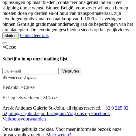
oplossingen op maat bieden, contacteer ons gerust indien u een
shipping quote wenst. Binnen België, voor zover wij geen beroep
moeten doen op derden en/of huur van transportmateriaal, zijn
leveringen gratis vanaf een aankoop van € 1000,-. Leveringen
binnen Gent zijn gratis maar onderhevig aan de beperkingen van het
circulatieplan. De leveringen geschieden steeds op het gelijkvloers.
Contacteer ons
sluiten
×
Close
Schrijf u in op onze mailing lijst
Versturen
We won't send spam.
Bedankt.
×
Close
Er liep iets verkeerd.
×
Close
Art & Antiques Galerie St.-John, all rights reserved.
+32 9 225 82
62
info@st-john.be
on Instagram
Volg ons op Facebook
Verkoopsvoorwaarden
Onze site gebruikt cookies. Voor meer informatie bezoek onze
privacy policy pagina.
Meer weten?