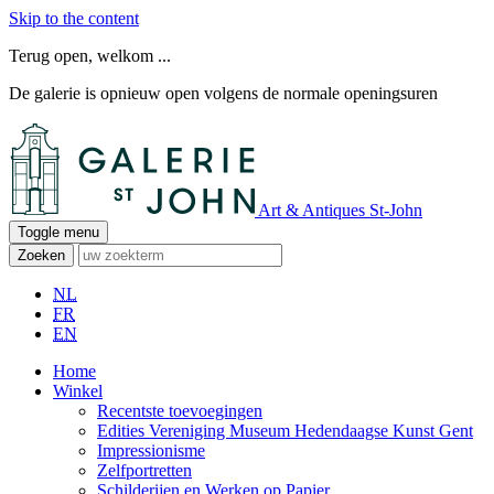
Skip to the content
Terug open, welkom ...
De galerie is opnieuw open volgens de normale openingsuren
Art & Antiques St-John
Toggle menu
Zoeken
NL
FR
EN
Home
Winkel
Recentste toevoegingen
Edities Vereniging Museum Hedendaagse Kunst Gent
Impressionisme
Zelfportretten
Schilderijen en Werken op Papier