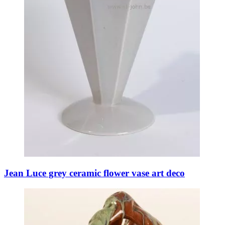
Jean Luce grey ceramic flower vase art deco