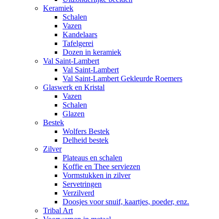
Keramiek
Schalen
Vazen
Kandelaars
Tafelgerei
Dozen in keramiek
Val Saint-Lambert
Val Saint-Lambert
Val Saint-Lambert Gekleurde Roemers
Glaswerk en Kristal
Vazen
Schalen
Glazen
Bestek
Wolfers Bestek
Delheid bestek
Zilver
Plateaus en schalen
Koffie en Thee serviezen
Vormstukken in zilver
Servetringen
Verzilverd
Doosjes voor snuif, kaartjes, poeder, enz.
Tribal Art