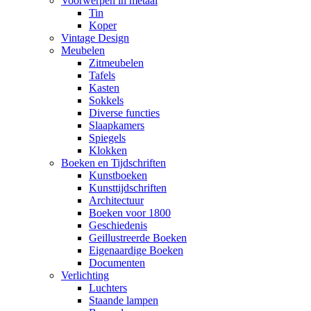
Voorwerpen in metaal
Tin
Koper
Vintage Design
Meubelen
Zitmeubelen
Tafels
Kasten
Sokkels
Diverse functies
Slaapkamers
Spiegels
Klokken
Boeken en Tijdschriften
Kunstboeken
Kunsttijdschriften
Architectuur
Boeken voor 1800
Geschiedenis
Geillustreerde Boeken
Eigenaardige Boeken
Documenten
Verlichting
Luchters
Staande lampen