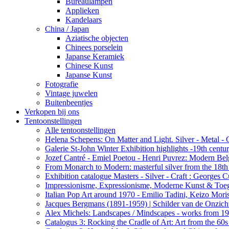
Bureaulampen
Applieken
Kandelaars
China / Japan
Aziatische objecten
Chinees porselein
Japanse Keramiek
Chinese Kunst
Japanse Kunst
Fotografie
Vintage juwelen
Buitenbeentjes
Verkopen bij ons
Tentoonstellingen
Alle tentoonstellingen
Helena Schepens: On Matter and Light. Silver - Metal -
Galerie St-John Winter Exhibition highlights -19th centu
Jozef Cantré - Emiel Poetou - Henri Puvrez: Modern Belg
From Monarch to Modern: masterful silver from the 18th t
Exhibition catalogue Masters - Silver - Craft : George
Impressionisme, Expressionisme, Moderne Kunst & Toe
Italian Pop Art around 1970 - Emilio Tadini, Keizo Moris
Jacques Bergmans (1891-1959) | Schilder van de Onzich
Alex Michels: Landscapes / Mindscapes - works from 1
Catalogus 3: Rocking the Cradle of Art: Art from the 60s