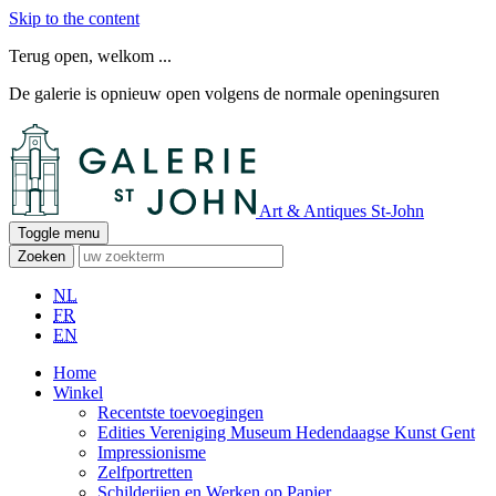
Skip to the content
Terug open, welkom ...
De galerie is opnieuw open volgens de normale openingsuren
Art & Antiques St-John
Toggle menu
Zoeken
NL
FR
EN
Home
Winkel
Recentste toevoegingen
Edities Vereniging Museum Hedendaagse Kunst Gent
Impressionisme
Zelfportretten
Schilderijen en Werken op Papier