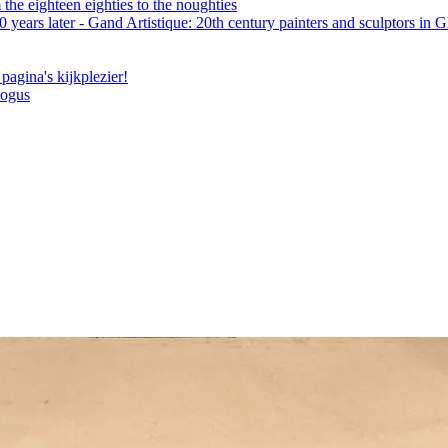
the eighteen eighties to the noughties
 years later - Gand Artistique: 20th century painters and sculptors in 
pagina's kijkplezier!
logus