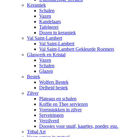
Keramiek
Schalen
Vazen
Kandelaars
Tafelgerei
Dozen in keramiek
Val Saint-Lambert
Val Saint-Lambert
Val Saint-Lambert Gekleurde Roemers
Glaswerk en Kristal
Vazen
Schalen
Glazen
Bestek
Wolfers Bestek
Delheid bestek
Zilver
Plateaus en schalen
Koffie en Thee serviezen
Vormstukken in zilver
Servetringen
Verzilverd
Doosjes voor snuif, kaartjes, poeder, enz.
Tribal Art