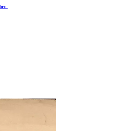
Ghent