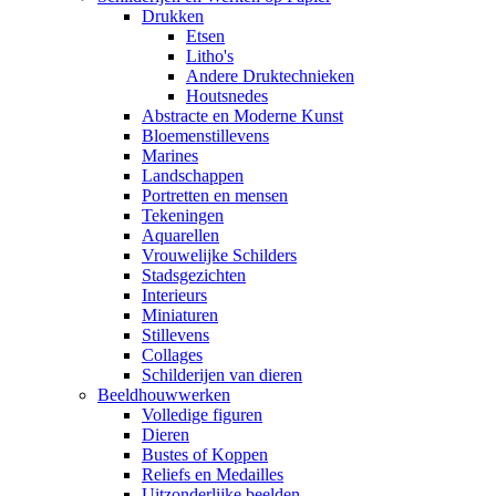
Drukken
Etsen
Litho's
Andere Druktechnieken
Houtsnedes
Abstracte en Moderne Kunst
Bloemenstillevens
Marines
Landschappen
Portretten en mensen
Tekeningen
Aquarellen
Vrouwelijke Schilders
Stadsgezichten
Interieurs
Miniaturen
Stillevens
Collages
Schilderijen van dieren
Beeldhouwwerken
Volledige figuren
Dieren
Bustes of Koppen
Reliefs en Medailles
Uitzonderlijke beelden