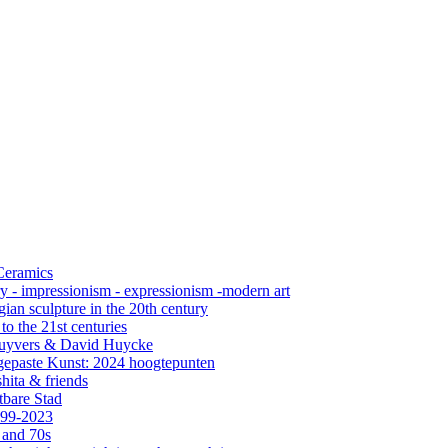
 Ceramics
ry - impressionism - expressionism -modern art
ian sculpture in the 20th century
o the 21st centuries
s Cuyvers & David Huycke
gepaste Kunst: 2024 hoogtepunten
hita & friends
tbare Stad
999-2023
 and 70s