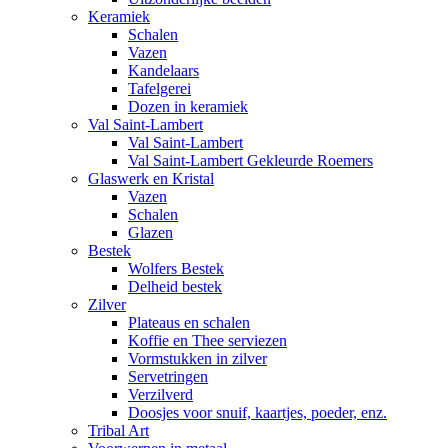
Keramiek
Schalen
Vazen
Kandelaars
Tafelgerei
Dozen in keramiek
Val Saint-Lambert
Val Saint-Lambert
Val Saint-Lambert Gekleurde Roemers
Glaswerk en Kristal
Vazen
Schalen
Glazen
Bestek
Wolfers Bestek
Delheid bestek
Zilver
Plateaus en schalen
Koffie en Thee serviezen
Vormstukken in zilver
Servetringen
Verzilverd
Doosjes voor snuif, kaartjes, poeder, enz.
Tribal Art