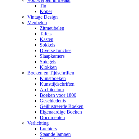
Voorwerpen in metaal
Tin
Koper
Vintage Design
Meubelen
Zitmeubelen
Tafels
Kasten
Sokkels
Diverse functies
Slaapkamers
Spiegels
Klokken
Boeken en Tijdschriften
Kunstboeken
Kunsttijdschriften
Architectuur
Boeken voor 1800
Geschiedenis
Geillustreerde Boeken
Eigenaardige Boeken
Documenten
Verlichting
Luchters
Staande lampen