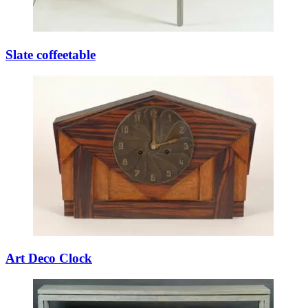
Slate coffeetable
Art Deco Clock