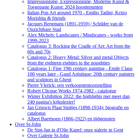
Impressionisme, Expressionisme, Moderne Kunst &
Toegepaste Kunst: 2024 hoogtepunten
Italian Pop Art around 1970 - Emilio Tadini, Keizo
Morishita & friends
Jacques Bergmans (1891-1959) | Schilder van de
Onzichtbare Stad
Alex Michels: Landscapes / Mindscapes - works from
1999-2023
Catalogus 3: Rocking the Cradle of Art: Art from the
60s and 70s
Catalogus 2: Heavy Metal: Silver and metal Objects
from the eighteen eighties to the noughties
Catalogus 1: Fine 19th century painting - Emile Claus
100 years later - Gand Artistique: 20th century painters
and sculptors in Ghent
Pierre Vlerick: een verkoopstentoonstelling
Robert Clicque Works 1974-1982 - catalogue
Winter Exhibition 2022: the highlights met meer dan
240 pagina's kijkplezier!
Jan Grinwis Plaat Stultjes (1898-1934): biografie en
catalogus
Albert Baertsoen (1866-1922) en tijdgenoten
Over St-John
De Sint-Jan in d'Olie Kapel: onze galerie in Gent
Over Galerie St-John