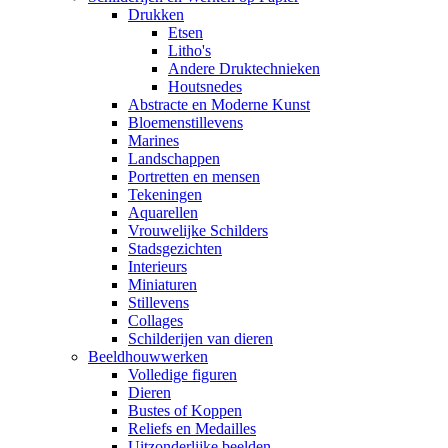
Drukken
Etsen
Litho's
Andere Druktechnieken
Houtsnedes
Abstracte en Moderne Kunst
Bloemenstillevens
Marines
Landschappen
Portretten en mensen
Tekeningen
Aquarellen
Vrouwelijke Schilders
Stadsgezichten
Interieurs
Miniaturen
Stillevens
Collages
Schilderijen van dieren
Beeldhouwwerken
Volledige figuren
Dieren
Bustes of Koppen
Reliefs en Medailles
Uitzonderlijke beelden