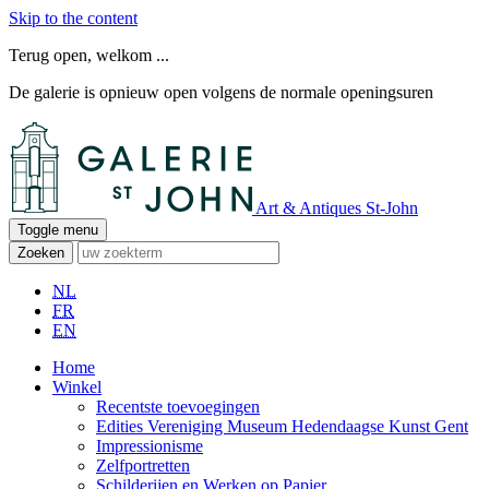
Skip to the content
Terug open, welkom ...
De galerie is opnieuw open volgens de normale openingsuren
Art & Antiques St-John
Toggle menu
Zoeken
NL
FR
EN
Home
Winkel
Recentste toevoegingen
Edities Vereniging Museum Hedendaagse Kunst Gent
Impressionisme
Zelfportretten
Schilderijen en Werken op Papier