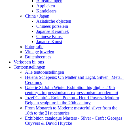
Bureaulampen
Applieken
Kandelaars
China / Japan
Aziatische objecten
Chinees porselein
Japanse Keramiek
Chinese Kunst
Japanse Kunst
Fotografie
Vintage juwelen
Buitenbeentjes
Verkopen bij ons
Tentoonstellingen
Alle tentoonstellingen
Helena Schepens: On Matter and Light. Silver - Metal -
Ceramics
Galerie St-John Winter Exhibition highlights -19th
century - impressionism - expressionism -modern art
Jozef Cantré - Emiel Poetou - Henri Puvrez: Modern
Belgian sculpture in the 20th century
From Monarch to Modern: masterful silver from the
18th to the 21st centuries
Exhibition catalogue Masters - Silver - Craft : Georges
Cuyvers & David Huycke