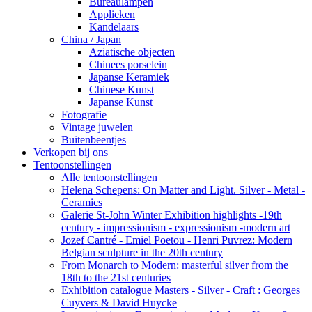
Bureaulampen
Applieken
Kandelaars
China / Japan
Aziatische objecten
Chinees porselein
Japanse Keramiek
Chinese Kunst
Japanse Kunst
Fotografie
Vintage juwelen
Buitenbeentjes
Verkopen bij ons
Tentoonstellingen
Alle tentoonstellingen
Helena Schepens: On Matter and Light. Silver - Metal -
Ceramics
Galerie St-John Winter Exhibition highlights -19th
century - impressionism - expressionism -modern art
Jozef Cantré - Emiel Poetou - Henri Puvrez: Modern
Belgian sculpture in the 20th century
From Monarch to Modern: masterful silver from the
18th to the 21st centuries
Exhibition catalogue Masters - Silver - Craft : Georges
Cuyvers & David Huycke