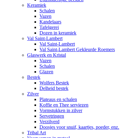
Keramiek
Schalen
Vazen
Kandelaars
Tafelgerei
Dozen in keramiek
Val Saint-Lambert
Val Saint-Lambert
Val Saint-Lambert Gekleurde Roemers
Glaswerk en Kristal
Vazen
Schalen
Glazen
Bestek
Wolfers Bestek
Delheid bestek
Zilver
Plateaus en schalen
Koffie en Thee serviezen
Vormstukken in zilver
Servetringen
Verzilverd
Doosjes voor snuif, kaartjes, poeder, enz.
Tribal Art