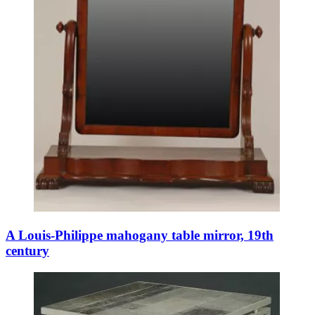
A Louis-Philippe mahogany table mirror, 19th
century