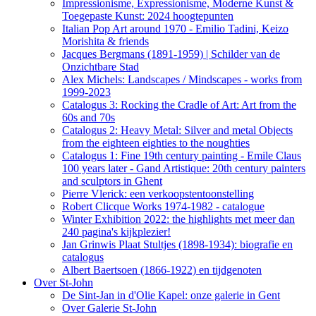
Impressionisme, Expressionisme, Moderne Kunst &
Toegepaste Kunst: 2024 hoogtepunten
Italian Pop Art around 1970 - Emilio Tadini, Keizo
Morishita & friends
Jacques Bergmans (1891-1959) | Schilder van de
Onzichtbare Stad
Alex Michels: Landscapes / Mindscapes - works from
1999-2023
Catalogus 3: Rocking the Cradle of Art: Art from the
60s and 70s
Catalogus 2: Heavy Metal: Silver and metal Objects
from the eighteen eighties to the noughties
Catalogus 1: Fine 19th century painting - Emile Claus
100 years later - Gand Artistique: 20th century painters
and sculptors in Ghent
Pierre Vlerick: een verkoopstentoonstelling
Robert Clicque Works 1974-1982 - catalogue
Winter Exhibition 2022: the highlights met meer dan
240 pagina's kijkplezier!
Jan Grinwis Plaat Stultjes (1898-1934): biografie en
catalogus
Albert Baertsoen (1866-1922) en tijdgenoten
Over St-John
De Sint-Jan in d'Olie Kapel: onze galerie in Gent
Over Galerie St-John