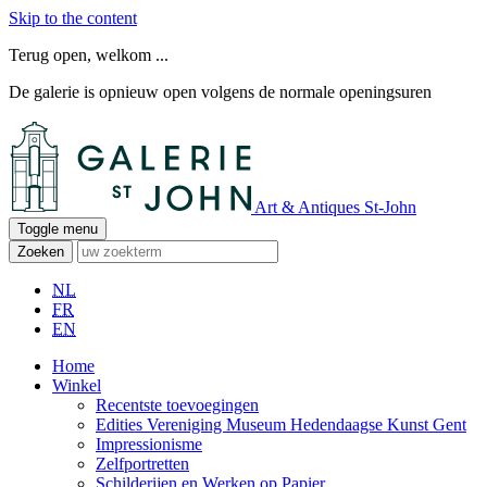
Skip to the content
Terug open, welkom ...
De galerie is opnieuw open volgens de normale openingsuren
Art & Antiques St-John
Toggle menu
Zoeken
NL
FR
EN
Home
Winkel
Recentste toevoegingen
Edities Vereniging Museum Hedendaagse Kunst Gent
Impressionisme
Zelfportretten
Schilderijen en Werken op Papier