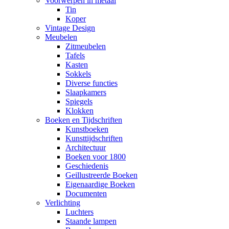
Voorwerpen in metaal
Tin
Koper
Vintage Design
Meubelen
Zitmeubelen
Tafels
Kasten
Sokkels
Diverse functies
Slaapkamers
Spiegels
Klokken
Boeken en Tijdschriften
Kunstboeken
Kunsttijdschriften
Architectuur
Boeken voor 1800
Geschiedenis
Geillustreerde Boeken
Eigenaardige Boeken
Documenten
Verlichting
Luchters
Staande lampen