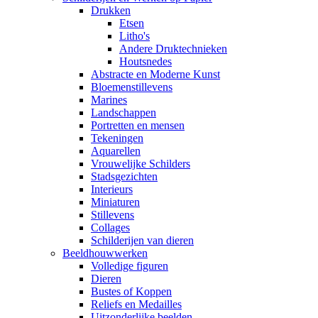
Drukken
Etsen
Litho's
Andere Druktechnieken
Houtsnedes
Abstracte en Moderne Kunst
Bloemenstillevens
Marines
Landschappen
Portretten en mensen
Tekeningen
Aquarellen
Vrouwelijke Schilders
Stadsgezichten
Interieurs
Miniaturen
Stillevens
Collages
Schilderijen van dieren
Beeldhouwwerken
Volledige figuren
Dieren
Bustes of Koppen
Reliefs en Medailles
Uitzonderlijke beelden