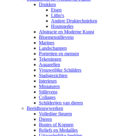
Drukken
Etsen
Litho's
Andere Druktechnieken
Houtsnedes
Abstracte en Moderne Kunst
Bloemenstillevens
Marines
Landschappen
Portretten en mensen
Tekeningen
Aquarellen
Vrouwelijke Schilders
Stadsgezichten
Interieurs
Miniaturen
Stillevens
Collages
Schilderijen van dieren
Beeldhouwwerken
Volledige figuren
Dieren
Bustes of Koppen
Reliefs en Medailles
Uitzonderlijke beelden