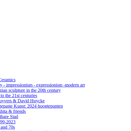
 Ceramics
ry - impressionism - expressionism -modern art
ian sculpture in the 20th century
o the 21st centuries
s Cuyvers & David Huycke
gepaste Kunst: 2024 hoogtepunten
hita & friends
tbare Stad
999-2023
 and 70s