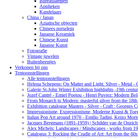
Bureaulampen
Applieken
Kandelaars
China / Japan
Aziatische objecten
Chinees porselein
Japanse Keramiek
Chinese Kunst
Japanse Kunst
Fotografie
Vintage juwelen
Buitenbeentjes
Verkopen bij ons
Tentoonstellingen
Alle tentoonstellingen
Helena Schepens: On Matter and Light. Silver - Metal -
Galerie St-John Winter Exhibition highlights -19th centu
Jozef Cantré - Emiel Poetou - Henri Puvrez: Modern Belg
From Monarch to Modern: masterful silver from the 18th t
Exhibition catalogue Masters - Silver - Craft : George
Impressionisme, Expressionisme, Moderne Kunst & Toe
Italian Pop Art around 1970 - Emilio Tadini, Keizo Moris
Jacques Bergmans (1891-1959) | Schilder van de Onzich
Alex Michels: Landscapes / Mindscapes - works from 1
Catalogus 3: Rocking the Cradle of Art: Art from the 60s