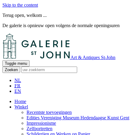
Skip to the content
Terug open, welkom ...
De galerie is opnieuw open volgens de normale openingsuren
Art & Antiques St-John
Toggle menu
Zoeken
NL
FR
EN
Home
Winkel
Recentste toevoegingen
Edities Vereniging Museum Hedendaagse Kunst Gent
Impressionisme
Zelfportretten
Schilderijen en Werken op Papier