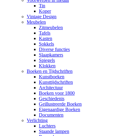
Voorwerpen in metaal
Tin
Koper
Vintage Design
Meubelen
Zitmeubelen
Tafels
Kasten
Sokkels
Diverse functies
Slaapkamers
Spiegels
Klokken
Boeken en Tijdschriften
Kunstboeken
Kunsttijdschriften
Architectuur
Boeken voor 1800
Geschiedenis
Geillustreerde Boeken
Eigenaardige Boeken
Documenten
Verlichting
Luchters
Staande lampen