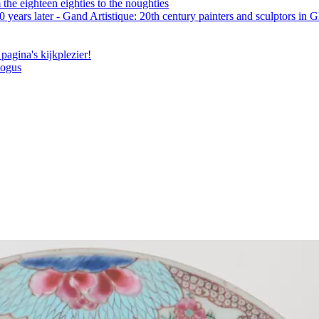
the eighteen eighties to the noughties
 years later - Gand Artistique: 20th century painters and sculptors in 
pagina's kijkplezier!
logus