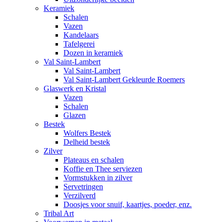
Keramiek
Schalen
Vazen
Kandelaars
Tafelgerei
Dozen in keramiek
Val Saint-Lambert
Val Saint-Lambert
Val Saint-Lambert Gekleurde Roemers
Glaswerk en Kristal
Vazen
Schalen
Glazen
Bestek
Wolfers Bestek
Delheid bestek
Zilver
Plateaus en schalen
Koffie en Thee serviezen
Vormstukken in zilver
Servetringen
Verzilverd
Doosjes voor snuif, kaartjes, poeder, enz.
Tribal Art