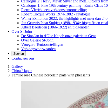
Catalogus 2: Heavy Metal: Silver and metal Objects from 
Catalogus 1: Fine 19th century painting - Emile Claus 100
Pierre Vlerick: een verkoopstentoonstelling
Robert Clicque Works 1974-1982 - catalogue
Winter Exhibition 2022: the highlights met meer dan 240 
Jan Grinwis Plaat Stultjes (1898-1934): biografie en cata
Albert Baertsoen (1866-1922) en tijdgenoten
Over St-John
De Sint-Jan in d'Olie Kapel: onze galerie in Gent
Over Galerie St-John
Vroegere Tentoonstellingen
Verkoopsvoorwaarden
Zoeken
Contacteer ons
Gallery
China / Japan
Famille rose Chinese porcelain plate with pheasants