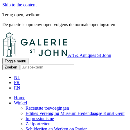
Skip to the content
Terug open, welkom ...
De galerie is opnieuw open volgens de normale openingsuren
Art & Antiques St-John
Toggle menu
Zoeken
NL
FR
EN
Home
Winkel
Recentste toevoegingen
Edities Vereniging Museum Hedendaagse Kunst Gent
Impressionisme
Zelfportretten
Schilderijen en Werken op Papier