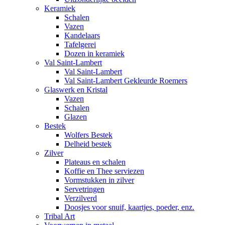
Keramiek
Schalen
Vazen
Kandelaars
Tafelgerei
Dozen in keramiek
Val Saint-Lambert
Val Saint-Lambert
Val Saint-Lambert Gekleurde Roemers
Glaswerk en Kristal
Vazen
Schalen
Glazen
Bestek
Wolfers Bestek
Delheid bestek
Zilver
Plateaus en schalen
Koffie en Thee serviezen
Vormstukken in zilver
Servetringen
Verzilverd
Doosjes voor snuif, kaartjes, poeder, enz.
Tribal Art