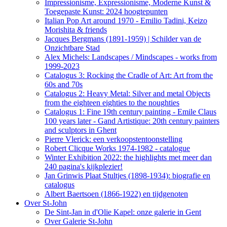
Impressionisme, Expressionisme, Moderne Kunst &
Toegepaste Kunst: 2024 hoogtepunten
Italian Pop Art around 1970 - Emilio Tadini, Keizo
Morishita & friends
Jacques Bergmans (1891-1959) | Schilder van de
Onzichtbare Stad
Alex Michels: Landscapes / Mindscapes - works from
1999-2023
Catalogus 3: Rocking the Cradle of Art: Art from the
60s and 70s
Catalogus 2: Heavy Metal: Silver and metal Objects
from the eighteen eighties to the noughties
Catalogus 1: Fine 19th century painting - Emile Claus
100 years later - Gand Artistique: 20th century painters
and sculptors in Ghent
Pierre Vlerick: een verkoopstentoonstelling
Robert Clicque Works 1974-1982 - catalogue
Winter Exhibition 2022: the highlights met meer dan
240 pagina's kijkplezier!
Jan Grinwis Plaat Stultjes (1898-1934): biografie en
catalogus
Albert Baertsoen (1866-1922) en tijdgenoten
Over St-John
De Sint-Jan in d'Olie Kapel: onze galerie in Gent
Over Galerie St-John