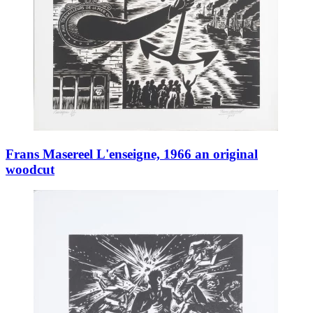
Frans Masereel L'enseigne, 1966 an original
woodcut