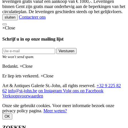
leveringen gratis vanaf een aankoop van € 1000,-. Leveringen
binnen Gent zijn gratis maar onderhevig aan de beperkingen van het
circulatieplan. De leveringen geschieden steeds op het gelijkvloers.
Contacteer ons
sluiten
×
Close
Schrijf u in op onze mailing lijst
Versturen
We won't send spam.
Bedankt.
×
Close
Er liep iets verkeerd.
×
Close
Art & Antiques Galerie St.-John, all rights reserved.
+32 9 225 82
62
info@st-john.be
on Instagram
Volg ons op Facebook
Verkoopsvoorwaarden
Onze site gebruikt cookies. Voor meer informatie bezoek onze
privacy policy pagina.
Meer weten?
OK
ZOEKEN