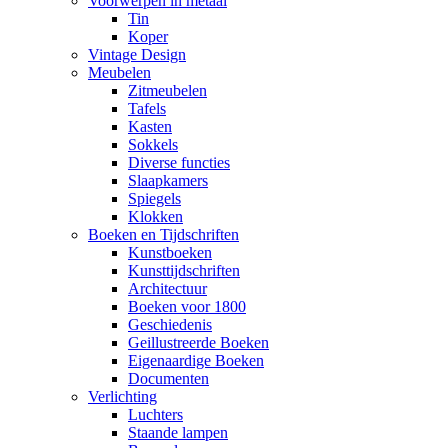
Voorwerpen in metaal
Tin
Koper
Vintage Design
Meubelen
Zitmeubelen
Tafels
Kasten
Sokkels
Diverse functies
Slaapkamers
Spiegels
Klokken
Boeken en Tijdschriften
Kunstboeken
Kunsttijdschriften
Architectuur
Boeken voor 1800
Geschiedenis
Geillustreerde Boeken
Eigenaardige Boeken
Documenten
Verlichting
Luchters
Staande lampen