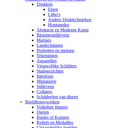
Drukken
Etsen
Litho's
Andere Druktechnieken
Houtsnedes
Abstracte en Moderne Kunst
Bloemenstillevens
Marines
Landschappen
Portretten en mensen
Tekeningen
Aquarellen
Vrouwelijke Schilders
Stadsgezichten
Interieurs
Miniaturen
Stillevens
Collages
Schilderijen van dieren
Beeldhouwwerken
Volledige figuren
Dieren
Bustes of Koppen
Reliefs en Medailles
Uitzonderlijke beelden