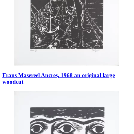
Frans Masereel Ancres, 1968 an original large
woodcut