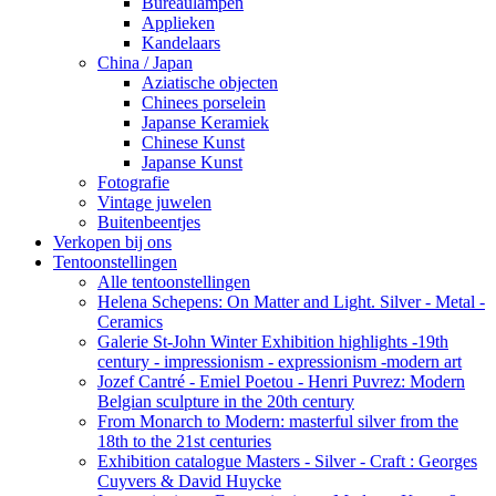
Bureaulampen
Applieken
Kandelaars
China / Japan
Aziatische objecten
Chinees porselein
Japanse Keramiek
Chinese Kunst
Japanse Kunst
Fotografie
Vintage juwelen
Buitenbeentjes
Verkopen bij ons
Tentoonstellingen
Alle tentoonstellingen
Helena Schepens: On Matter and Light. Silver - Metal -
Ceramics
Galerie St-John Winter Exhibition highlights -19th
century - impressionism - expressionism -modern art
Jozef Cantré - Emiel Poetou - Henri Puvrez: Modern
Belgian sculpture in the 20th century
From Monarch to Modern: masterful silver from the
18th to the 21st centuries
Exhibition catalogue Masters - Silver - Craft : Georges
Cuyvers & David Huycke