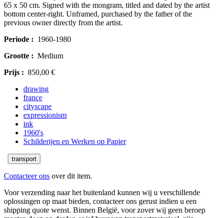
65 x 50 cm. Signed with the mongram, titled and dated by the artist
bottom center-right. Unframed, purchased by the father of the
previous owner directly from the artist.
Periode :
1960-1980
Grootte :
Medium
Prijs :
850,00 €
drawing
france
cityscape
expressionism
ink
1960's
Schilderijen en Werken op Papier
transport
Contacteer ons
over dit item.
Voor verzending naar het buitenland kunnen wij u verschillende
oplossingen op maat bieden, contacteer ons gerust indien u een
shipping quote wenst. Binnen België, voor zover wij geen beroep