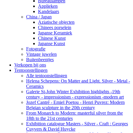
Bureaulampen
Applieken
Kandelaars
China / Japan
Aziatische objecten
Chinees porselein
Japanse Keramiek
Chinese Kunst
Japanse Kunst
Fotografie
Vintage juwelen
Buitenbeentjes
Verkopen bij ons
Tentoonstellingen
Alle tentoonstellingen
Helena Schepens: On Matter and Light. Silver - Metal -
Ceramics
Galerie St-John Winter Exhibition highlights -19th
century - impressionism - expressionism -modern art
Jozef Cantré - Emiel Poetou - Henri Puvrez: Modern
Belgian sculpture in the 20th century
From Monarch to Modern: masterful silver from the
18th to the 21st centuries
Exhibition catalogue Masters - Silver - Craft : Georges
Cuyvers & David Huycke