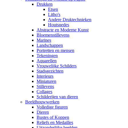
Drukken
Etsen
Litho's
Andere Druktechnieken
Houtsnedes
Abstracte en Moderne Kunst
Bloemenstillevens
Marines
Landschappen
Portretten en mensen
Tekeningen
Aquarellen
Vrouwelijke Schilders
Stadsgezichten
Interieurs
Miniaturen
Stillevens
Collages
Schilderijen van dieren
Beeldhouwwerken
Volledige figuren
Dieren
Bustes of Koppen
Reliefs en Medailles
Uitzonderlijke beelden