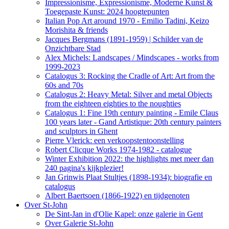
Impressionisme, Expressionisme, Moderne Kunst &
Toegepaste Kunst: 2024 hoogtepunten
Italian Pop Art around 1970 - Emilio Tadini, Keizo
Morishita & friends
Jacques Bergmans (1891-1959) | Schilder van de
Onzichtbare Stad
Alex Michels: Landscapes / Mindscapes - works from
1999-2023
Catalogus 3: Rocking the Cradle of Art: Art from the
60s and 70s
Catalogus 2: Heavy Metal: Silver and metal Objects
from the eighteen eighties to the noughties
Catalogus 1: Fine 19th century painting - Emile Claus
100 years later - Gand Artistique: 20th century painters
and sculptors in Ghent
Pierre Vlerick: een verkoopstentoonstelling
Robert Clicque Works 1974-1982 - catalogue
Winter Exhibition 2022: the highlights met meer dan
240 pagina's kijkplezier!
Jan Grinwis Plaat Stultjes (1898-1934): biografie en
catalogus
Albert Baertsoen (1866-1922) en tijdgenoten
Over St-John
De Sint-Jan in d'Olie Kapel: onze galerie in Gent
Over Galerie St-John