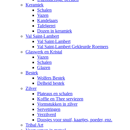
Keramiek
Schalen
Vazen
Kandelaars
Tafelgerei
Dozen in keramiek
Val Saint-Lambert
Val Saint-Lambert
Val Saint-Lambert Gekleurde Roemers
Glaswerk en Kristal
Vazen
Schalen
Glazen
Bestek
Wolfers Bestek
Delheid bestek
Zilver
Plateaus en schalen
Koffie en Thee serviezen
Vormstukken in zilver
Servetringen
Verzilverd
Doosjes voor snuif, kaartjes, poeder, enz.
Tribal Art