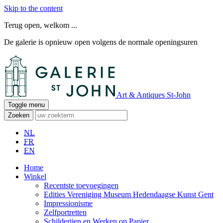
Skip to the content
Terug open, welkom ...
De galerie is opnieuw open volgens de normale openingsuren
Art & Antiques St-John
Toggle menu
Zoeken
NL
FR
EN
Home
Winkel
Recentste toevoegingen
Edities Vereniging Museum Hedendaagse Kunst Gent
Impressionisme
Zelfportretten
Schilderijen en Werken op Papier