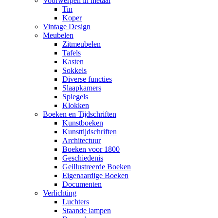
Voorwerpen in metaal
Tin
Koper
Vintage Design
Meubelen
Zitmeubelen
Tafels
Kasten
Sokkels
Diverse functies
Slaapkamers
Spiegels
Klokken
Boeken en Tijdschriften
Kunstboeken
Kunsttijdschriften
Architectuur
Boeken voor 1800
Geschiedenis
Geillustreerde Boeken
Eigenaardige Boeken
Documenten
Verlichting
Luchters
Staande lampen