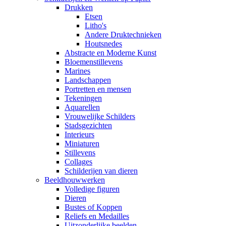
Drukken
Etsen
Litho's
Andere Druktechnieken
Houtsnedes
Abstracte en Moderne Kunst
Bloemenstillevens
Marines
Landschappen
Portretten en mensen
Tekeningen
Aquarellen
Vrouwelijke Schilders
Stadsgezichten
Interieurs
Miniaturen
Stillevens
Collages
Schilderijen van dieren
Beeldhouwwerken
Volledige figuren
Dieren
Bustes of Koppen
Reliefs en Medailles
Uitzonderlijke beelden