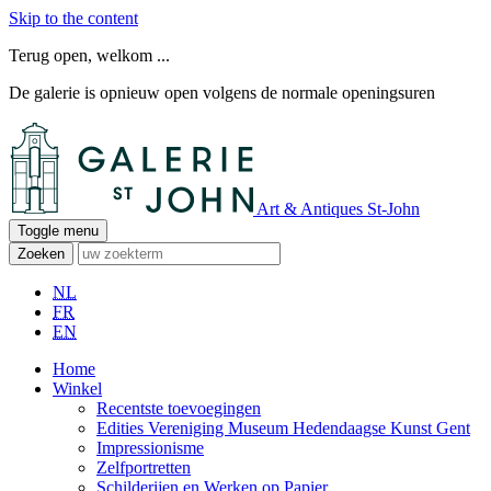
Skip to the content
Terug open, welkom ...
De galerie is opnieuw open volgens de normale openingsuren
Art & Antiques St-John
Toggle menu
Zoeken
NL
FR
EN
Home
Winkel
Recentste toevoegingen
Edities Vereniging Museum Hedendaagse Kunst Gent
Impressionisme
Zelfportretten
Schilderijen en Werken op Papier