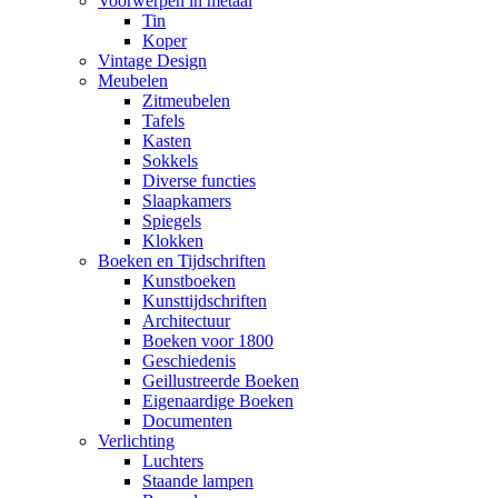
Voorwerpen in metaal
Tin
Koper
Vintage Design
Meubelen
Zitmeubelen
Tafels
Kasten
Sokkels
Diverse functies
Slaapkamers
Spiegels
Klokken
Boeken en Tijdschriften
Kunstboeken
Kunsttijdschriften
Architectuur
Boeken voor 1800
Geschiedenis
Geillustreerde Boeken
Eigenaardige Boeken
Documenten
Verlichting
Luchters
Staande lampen