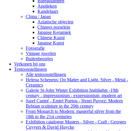
Bureaulampen
Applieken
Kandelaars
China / Japan
Aziatische objecten
Chinees porselein
Japanse Keramiek
Chinese Kunst
Japanse Kunst
Fotografie
Vintage juwelen
Buitenbeentjes
Verkopen bij ons
Tentoonstellingen
Alle tentoonstellingen
Helena Schepens: On Matter and Light. Silver - Metal -
Ceramics
Galerie St-John Winter Exhibition highlights -19th
century - impressionism - expressionism -modern art
Jozef Cantré - Emiel Poetou - Henri Puvrez: Modern
Belgian sculpture in the 20th century
From Monarch to Modern: masterful silver from the
18th to the 21st centuries
Exhibition catalogue Masters - Silver - Craft : Georges
Cuyvers & David Huycke