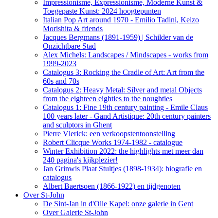
Impressionisme, Expressionisme, Moderne Kunst &
Toegepaste Kunst: 2024 hoogtepunten
Italian Pop Art around 1970 - Emilio Tadini, Keizo
Morishita & friends
Jacques Bergmans (1891-1959) | Schilder van de
Onzichtbare Stad
Alex Michels: Landscapes / Mindscapes - works from
1999-2023
Catalogus 3: Rocking the Cradle of Art: Art from the
60s and 70s
Catalogus 2: Heavy Metal: Silver and metal Objects
from the eighteen eighties to the noughties
Catalogus 1: Fine 19th century painting - Emile Claus
100 years later - Gand Artistique: 20th century painters
and sculptors in Ghent
Pierre Vlerick: een verkoopstentoonstelling
Robert Clicque Works 1974-1982 - catalogue
Winter Exhibition 2022: the highlights met meer dan
240 pagina's kijkplezier!
Jan Grinwis Plaat Stultjes (1898-1934): biografie en
catalogus
Albert Baertsoen (1866-1922) en tijdgenoten
Over St-John
De Sint-Jan in d'Olie Kapel: onze galerie in Gent
Over Galerie St-John