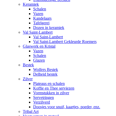
Keramiek
Schalen
Vazen
Kandelaars
Tafelgerei
Dozen in keramiek
Val Saint-Lambert
Val Saint-Lambert
Val Saint-Lambert Gekleurde Roemers
Glaswerk en Kristal
Vazen
Schalen
Glazen
Bestek
Wolfers Bestek
Delheid bestek
Zilver
Plateaus en schalen
Koffie en Thee serviezen
Vormstukken in zilver
Servetringen
Verzilverd
Doosjes voor snuif, kaartjes, poeder, enz.
Tribal Art