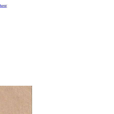
Ghent