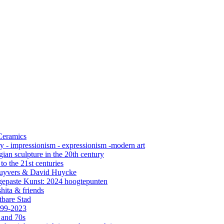
 Ceramics
ry - impressionism - expressionism -modern art
ian sculpture in the 20th century
o the 21st centuries
s Cuyvers & David Huycke
gepaste Kunst: 2024 hoogtepunten
hita & friends
tbare Stad
999-2023
 and 70s