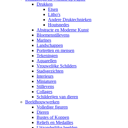
Drukken
Etsen
Litho's
Andere Druktechnieken
Houtsnedes
Abstracte en Moderne Kunst
Bloemenstillevens
Marines
Landschappen
Portretten en mensen
Tekeningen
Aquarellen
Vrouwelijke Schilders
Stadsgezichten
Interieurs
Miniaturen
Stillevens
Collages
Schilderijen van dieren
Beeldhouwwerken
Volledige figuren
Dieren
Bustes of Koppen
Reliefs en Medailles
Uitzonderlijke beelden