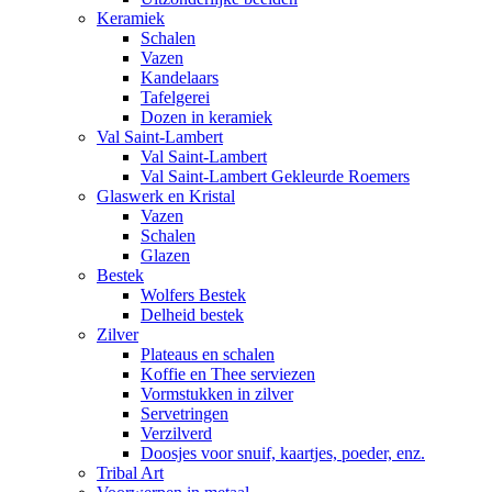
Keramiek
Schalen
Vazen
Kandelaars
Tafelgerei
Dozen in keramiek
Val Saint-Lambert
Val Saint-Lambert
Val Saint-Lambert Gekleurde Roemers
Glaswerk en Kristal
Vazen
Schalen
Glazen
Bestek
Wolfers Bestek
Delheid bestek
Zilver
Plateaus en schalen
Koffie en Thee serviezen
Vormstukken in zilver
Servetringen
Verzilverd
Doosjes voor snuif, kaartjes, poeder, enz.
Tribal Art