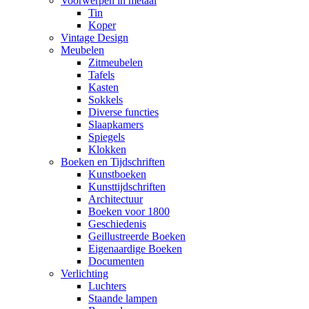
Voorwerpen in metaal
Tin
Koper
Vintage Design
Meubelen
Zitmeubelen
Tafels
Kasten
Sokkels
Diverse functies
Slaapkamers
Spiegels
Klokken
Boeken en Tijdschriften
Kunstboeken
Kunsttijdschriften
Architectuur
Boeken voor 1800
Geschiedenis
Geillustreerde Boeken
Eigenaardige Boeken
Documenten
Verlichting
Luchters
Staande lampen