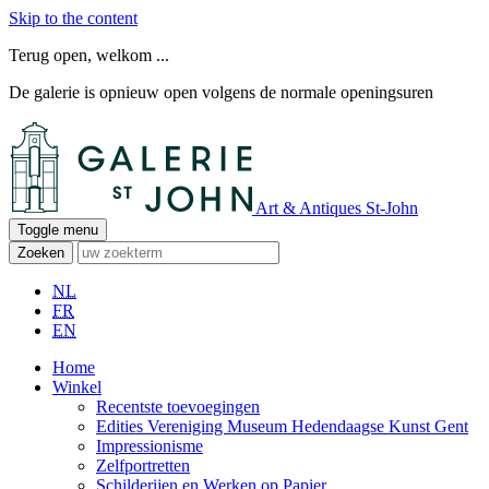
Skip to the content
Terug open, welkom ...
De galerie is opnieuw open volgens de normale openingsuren
Art & Antiques St-John
Toggle menu
Zoeken
NL
FR
EN
Home
Winkel
Recentste toevoegingen
Edities Vereniging Museum Hedendaagse Kunst Gent
Impressionisme
Zelfportretten
Schilderijen en Werken op Papier