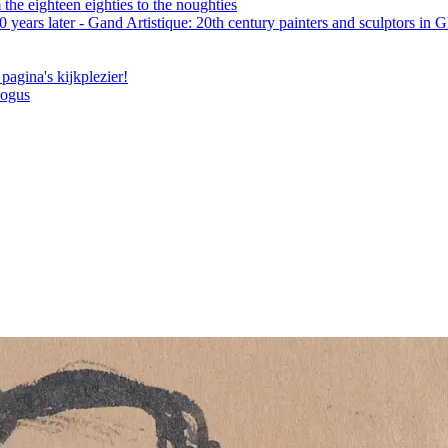
the eighteen eighties to the noughties
 years later - Gand Artistique: 20th century painters and sculptors in 
pagina's kijkplezier!
logus