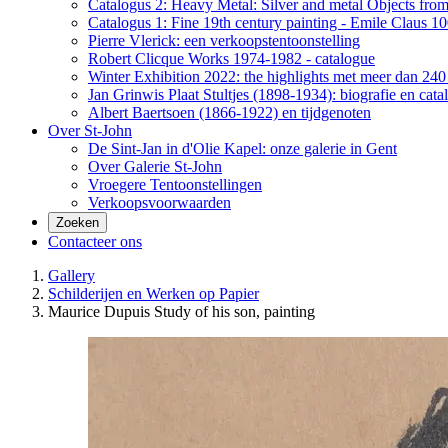
Catalogus 2: Heavy Metal: Silver and metal Objects from 
Catalogus 1: Fine 19th century painting - Emile Claus 100
Pierre Vlerick: een verkoopstentoonstelling
Robert Clicque Works 1974-1982 - catalogue
Winter Exhibition 2022: the highlights met meer dan 240 
Jan Grinwis Plaat Stultjes (1898-1934): biografie en cata
Albert Baertsoen (1866-1922) en tijdgenoten
Over St-John
De Sint-Jan in d'Olie Kapel: onze galerie in Gent
Over Galerie St-John
Vroegere Tentoonstellingen
Verkoopsvoorwaarden
Zoeken
Contacteer ons
Gallery
Schilderijen en Werken op Papier
Maurice Dupuis Study of his son, painting