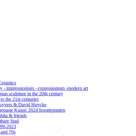
 Ceramics
ry - impressionism - expressionism -modern art
ian sculpture in the 20th century
o the 21st centuries
s Cuyvers & David Huycke
gepaste Kunst: 2024 hoogtepunten
hita & friends
tbare Stad
999-2023
 and 70s