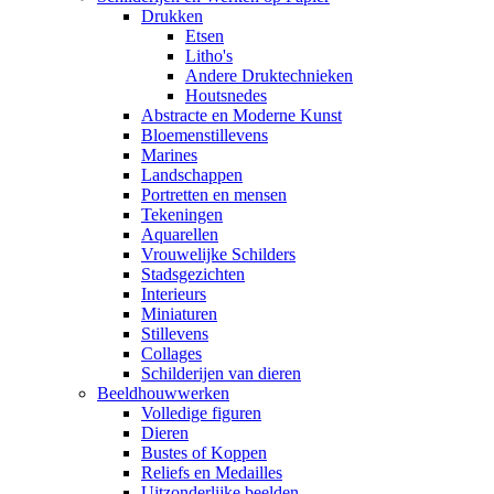
Drukken
Etsen
Litho's
Andere Druktechnieken
Houtsnedes
Abstracte en Moderne Kunst
Bloemenstillevens
Marines
Landschappen
Portretten en mensen
Tekeningen
Aquarellen
Vrouwelijke Schilders
Stadsgezichten
Interieurs
Miniaturen
Stillevens
Collages
Schilderijen van dieren
Beeldhouwwerken
Volledige figuren
Dieren
Bustes of Koppen
Reliefs en Medailles
Uitzonderlijke beelden