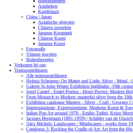
Bureaulampen
Applieken
Kandelaars
China / Japan
Aziatische objecten
Chinees porselein
Japanse Keramiek
Chinese Kunst
Japanse Kunst
Fotografie
Vintage juwelen
Buitenbeentjes
Verkopen bij ons
Tentoonstellingen
Alle tentoonstellingen
Helena Schepens: On Matter and Light. Silver - Metal -
Galerie St-John Winter Exhibition highlights -19th centu
Jozef Cantré - Emiel Poetou - Henri Puvrez: Modern Belg
From Monarch to Modern: masterful silver from the 18th t
Exhibition catalogue Masters - Silver - Craft : George
Impressionisme, Expressionisme, Moderne Kunst & Toe
Italian Pop Art around 1970 - Emilio Tadini, Keizo Moris
Jacques Bergmans (1891-1959) | Schilder van de Onzich
Alex Michels: Landscapes / Mindscapes - works from 1
Catalogus 3: Rocking the Cradle of Art: Art from the 60s