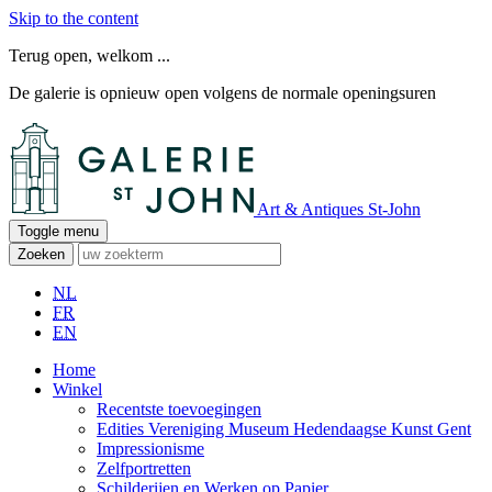
Skip to the content
Terug open, welkom ...
De galerie is opnieuw open volgens de normale openingsuren
Art & Antiques St-John
Toggle menu
Zoeken
NL
FR
EN
Home
Winkel
Recentste toevoegingen
Edities Vereniging Museum Hedendaagse Kunst Gent
Impressionisme
Zelfportretten
Schilderijen en Werken op Papier