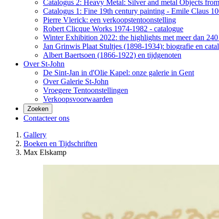
Catalogus 2: Heavy Metal: Silver and metal Objects from 
Catalogus 1: Fine 19th century painting - Emile Claus 100
Pierre Vlerick: een verkoopstentoonstelling
Robert Clicque Works 1974-1982 - catalogue
Winter Exhibition 2022: the highlights met meer dan 240 
Jan Grinwis Plaat Stultjes (1898-1934): biografie en cata
Albert Baertsoen (1866-1922) en tijdgenoten
Over St-John
De Sint-Jan in d'Olie Kapel: onze galerie in Gent
Over Galerie St-John
Vroegere Tentoonstellingen
Verkoopsvoorwaarden
Zoeken
Contacteer ons
Gallery
Boeken en Tijdschriften
Max Elskamp