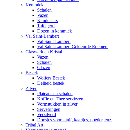
Keramiek
Schalen
Vazen
Kandelaars
Tafelgerei
Dozen in keramiek
Val Saint-Lambert
Val Saint-Lambert
Val Saint-Lambert Gekleurde Roemers
Glaswerk en Kristal
Vazen
Schalen
Glazen
Bestek
Wolfers Bestek
Delheid bestek
Zilver
Plateaus en schalen
Koffie en Thee serviezen
Vormstukken in zilver
Servetringen
Verzilverd
Doosjes voor snuif, kaartjes, poeder, enz.
Tribal Art