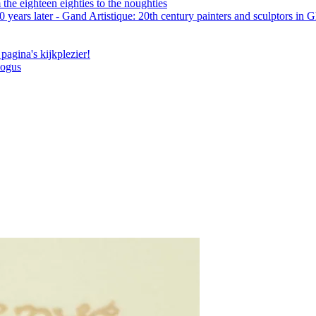
the eighteen eighties to the noughties
 years later - Gand Artistique: 20th century painters and sculptors in 
pagina's kijkplezier!
logus