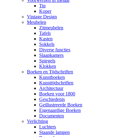
Voorwerpen in metaal
Tin
Koper
Vintage Design
Meubelen
Zitmeubelen
Tafels
Kasten
Sokkels
Diverse functies
Slaapkamers
Spiegels
Klokken
Boeken en Tijdschriften
Kunstboeken
Kunsttijdschriften
Architectuur
Boeken voor 1800
Geschiedenis
Geillustreerde Boeken
Eigenaardige Boeken
Documenten
Verlichting
Luchters
Staande lampen