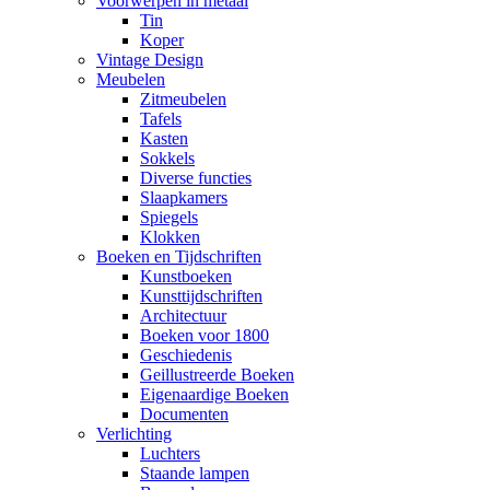
Voorwerpen in metaal
Tin
Koper
Vintage Design
Meubelen
Zitmeubelen
Tafels
Kasten
Sokkels
Diverse functies
Slaapkamers
Spiegels
Klokken
Boeken en Tijdschriften
Kunstboeken
Kunsttijdschriften
Architectuur
Boeken voor 1800
Geschiedenis
Geillustreerde Boeken
Eigenaardige Boeken
Documenten
Verlichting
Luchters
Staande lampen