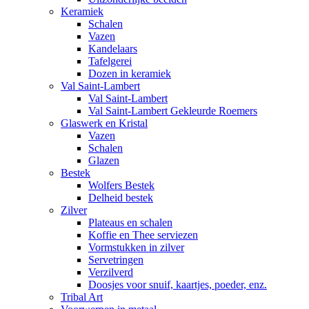
Keramiek
Schalen
Vazen
Kandelaars
Tafelgerei
Dozen in keramiek
Val Saint-Lambert
Val Saint-Lambert
Val Saint-Lambert Gekleurde Roemers
Glaswerk en Kristal
Vazen
Schalen
Glazen
Bestek
Wolfers Bestek
Delheid bestek
Zilver
Plateaus en schalen
Koffie en Thee serviezen
Vormstukken in zilver
Servetringen
Verzilverd
Doosjes voor snuif, kaartjes, poeder, enz.
Tribal Art