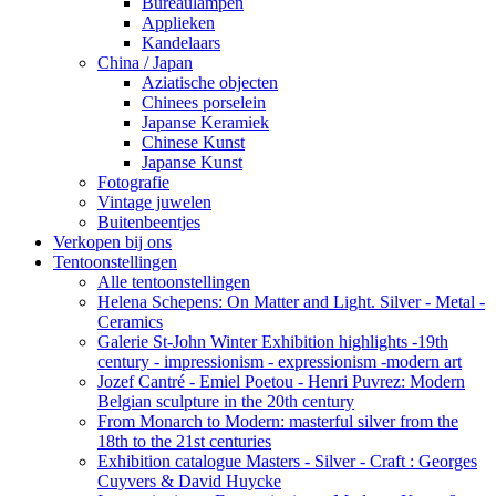
Bureaulampen
Applieken
Kandelaars
China / Japan
Aziatische objecten
Chinees porselein
Japanse Keramiek
Chinese Kunst
Japanse Kunst
Fotografie
Vintage juwelen
Buitenbeentjes
Verkopen bij ons
Tentoonstellingen
Alle tentoonstellingen
Helena Schepens: On Matter and Light. Silver - Metal -
Ceramics
Galerie St-John Winter Exhibition highlights -19th
century - impressionism - expressionism -modern art
Jozef Cantré - Emiel Poetou - Henri Puvrez: Modern
Belgian sculpture in the 20th century
From Monarch to Modern: masterful silver from the
18th to the 21st centuries
Exhibition catalogue Masters - Silver - Craft : Georges
Cuyvers & David Huycke