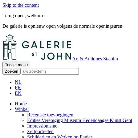
Skip to the content
Terug open, welkom ...
De galerie is opnieuw open volgens de normale openingsuren
Art & Antiques St-John
Toggle menu
Zoeken
NL
FR
EN
Home
Winkel
Recentste toevoegingen
Edities Vereniging Museum Hedendaagse Kunst Gent
Impressionisme
Zelfportretten
Schilderijen en Werken op Papier