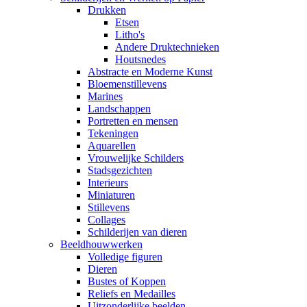
Drukken
Etsen
Litho's
Andere Druktechnieken
Houtsnedes
Abstracte en Moderne Kunst
Bloemenstillevens
Marines
Landschappen
Portretten en mensen
Tekeningen
Aquarellen
Vrouwelijke Schilders
Stadsgezichten
Interieurs
Miniaturen
Stillevens
Collages
Schilderijen van dieren
Beeldhouwwerken
Volledige figuren
Dieren
Bustes of Koppen
Reliefs en Medailles
Uitzonderlijke beelden