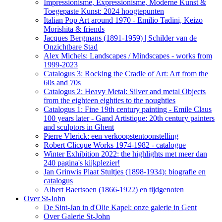
Impressionisme, Expressionisme, Moderne Kunst &
Toegepaste Kunst: 2024 hoogtepunten
Italian Pop Art around 1970 - Emilio Tadini, Keizo
Morishita & friends
Jacques Bergmans (1891-1959) | Schilder van de
Onzichtbare Stad
Alex Michels: Landscapes / Mindscapes - works from
1999-2023
Catalogus 3: Rocking the Cradle of Art: Art from the
60s and 70s
Catalogus 2: Heavy Metal: Silver and metal Objects
from the eighteen eighties to the noughties
Catalogus 1: Fine 19th century painting - Emile Claus
100 years later - Gand Artistique: 20th century painters
and sculptors in Ghent
Pierre Vlerick: een verkoopstentoonstelling
Robert Clicque Works 1974-1982 - catalogue
Winter Exhibition 2022: the highlights met meer dan
240 pagina's kijkplezier!
Jan Grinwis Plaat Stultjes (1898-1934): biografie en
catalogus
Albert Baertsoen (1866-1922) en tijdgenoten
Over St-John
De Sint-Jan in d'Olie Kapel: onze galerie in Gent
Over Galerie St-John