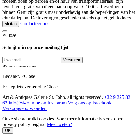
moeten doen op derden en/of huur van transportmateriaal, zijn
leveringen gratis vanaf een aankoop van € 1000,-. Leveringen
binnen Gent zijn gratis maar onderhevig aan de beperkingen van het
circulatieplan. De leveringen geschieden steeds op het gelijkvloers.
Contacteer ons
sluiten
×
Close
Schrijf u in op onze mailing lijst
Versturen
We won't send spam.
Bedankt.
×
Close
Er liep iets verkeerd.
×
Close
Art & Antiques Galerie St.-John, all rights reserved.
+32 9 225 82
62
info@st-john.be
on Instagram
Volg ons op Facebook
Verkoopsvoorwaarden
Onze site gebruikt cookies. Voor meer informatie bezoek onze
privacy policy pagina.
Meer weten?
OK