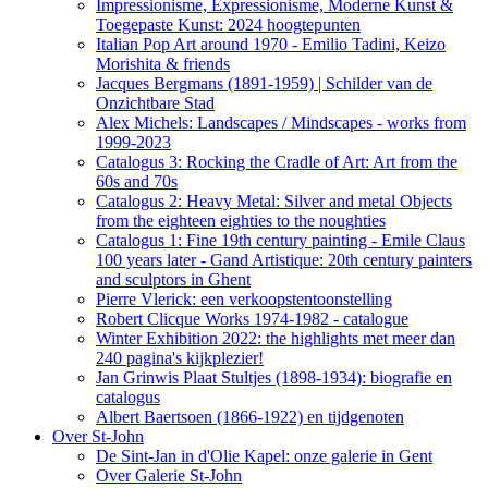
Impressionisme, Expressionisme, Moderne Kunst &
Toegepaste Kunst: 2024 hoogtepunten
Italian Pop Art around 1970 - Emilio Tadini, Keizo
Morishita & friends
Jacques Bergmans (1891-1959) | Schilder van de
Onzichtbare Stad
Alex Michels: Landscapes / Mindscapes - works from
1999-2023
Catalogus 3: Rocking the Cradle of Art: Art from the
60s and 70s
Catalogus 2: Heavy Metal: Silver and metal Objects
from the eighteen eighties to the noughties
Catalogus 1: Fine 19th century painting - Emile Claus
100 years later - Gand Artistique: 20th century painters
and sculptors in Ghent
Pierre Vlerick: een verkoopstentoonstelling
Robert Clicque Works 1974-1982 - catalogue
Winter Exhibition 2022: the highlights met meer dan
240 pagina's kijkplezier!
Jan Grinwis Plaat Stultjes (1898-1934): biografie en
catalogus
Albert Baertsoen (1866-1922) en tijdgenoten
Over St-John
De Sint-Jan in d'Olie Kapel: onze galerie in Gent
Over Galerie St-John