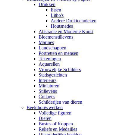
Drukken
Etsen
Litho's
Andere Druktechnieken
Houtsnedes
Abstracte en Moderne Kunst
Bloemenstillevens
Marines
Landschappen
Portretten en mensen
Tekeningen
Aquarellen
Vrouwelijke Schilders
Stadsgezichten
Interieurs
Miniaturen
Stillevens
Collages
Schilderijen van dieren
Beeldhouwwerken
Volledige figuren
Dieren
Bustes of Koppen
Reliefs en Medailles
Uitzonderlijke beelden