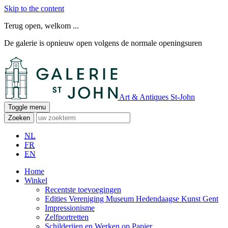
Skip to the content
Terug open, welkom ...
De galerie is opnieuw open volgens de normale openingsuren
Art & Antiques St-John
Toggle menu
Zoeken
NL
FR
EN
Home
Winkel
Recentste toevoegingen
Edities Vereniging Museum Hedendaagse Kunst Gent
Impressionisme
Zelfportretten
Schilderijen en Werken op Papier