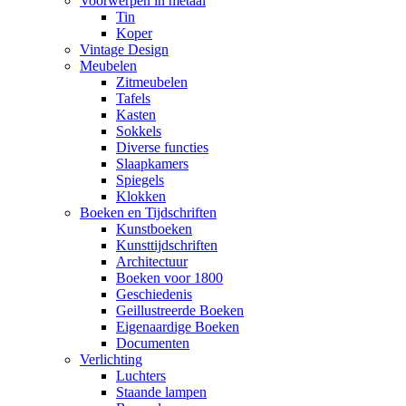
Voorwerpen in metaal
Tin
Koper
Vintage Design
Meubelen
Zitmeubelen
Tafels
Kasten
Sokkels
Diverse functies
Slaapkamers
Spiegels
Klokken
Boeken en Tijdschriften
Kunstboeken
Kunsttijdschriften
Architectuur
Boeken voor 1800
Geschiedenis
Geillustreerde Boeken
Eigenaardige Boeken
Documenten
Verlichting
Luchters
Staande lampen