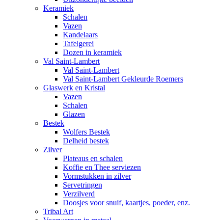
Keramiek
Schalen
Vazen
Kandelaars
Tafelgerei
Dozen in keramiek
Val Saint-Lambert
Val Saint-Lambert
Val Saint-Lambert Gekleurde Roemers
Glaswerk en Kristal
Vazen
Schalen
Glazen
Bestek
Wolfers Bestek
Delheid bestek
Zilver
Plateaus en schalen
Koffie en Thee serviezen
Vormstukken in zilver
Servetringen
Verzilverd
Doosjes voor snuif, kaartjes, poeder, enz.
Tribal Art