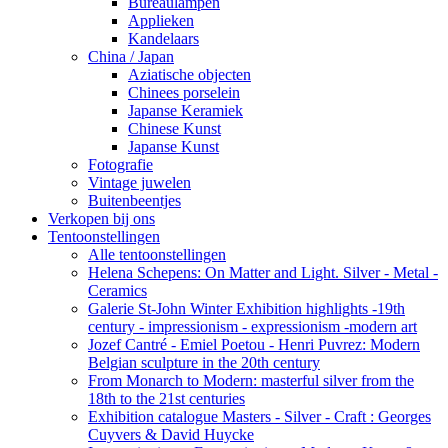
Bureaulampen
Applieken
Kandelaars
China / Japan
Aziatische objecten
Chinees porselein
Japanse Keramiek
Chinese Kunst
Japanse Kunst
Fotografie
Vintage juwelen
Buitenbeentjes
Verkopen bij ons
Tentoonstellingen
Alle tentoonstellingen
Helena Schepens: On Matter and Light. Silver - Metal -
Ceramics
Galerie St-John Winter Exhibition highlights -19th
century - impressionism - expressionism -modern art
Jozef Cantré - Emiel Poetou - Henri Puvrez: Modern
Belgian sculpture in the 20th century
From Monarch to Modern: masterful silver from the
18th to the 21st centuries
Exhibition catalogue Masters - Silver - Craft : Georges
Cuyvers & David Huycke