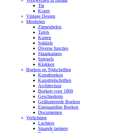
Voorwerpen in metaal
Tin
Koper
Vintage Design
Meubelen
Zitmeubelen
Tafels
Kasten
Sokkels
Diverse functies
Slaapkamers
Spiegels
Klokken
Boeken en Tijdschriften
Kunstboeken
Kunsttijdschriften
Architectuur
Boeken voor 1800
Geschiedenis
Geillustreerde Boeken
Eigenaardige Boeken
Documenten
Verlichting
Luchters
Staande lampen