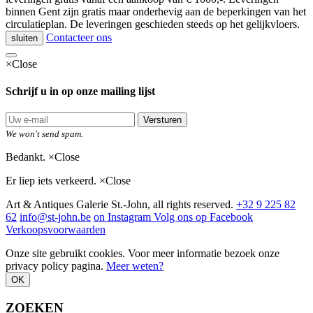
binnen Gent zijn gratis maar onderhevig aan de beperkingen van het
circulatieplan. De leveringen geschieden steeds op het gelijkvloers.
Contacteer ons
sluiten
×
Close
Schrijf u in op onze mailing lijst
Versturen
We won't send spam.
Bedankt.
×
Close
Er liep iets verkeerd.
×
Close
Art & Antiques Galerie St.-John, all rights reserved.
+32 9 225 82
62
info@st-john.be
on Instagram
Volg ons op Facebook
Verkoopsvoorwaarden
Onze site gebruikt cookies. Voor meer informatie bezoek onze
privacy policy pagina.
Meer weten?
OK
ZOEKEN