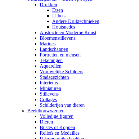
Drukken
Etsen
Litho's
Andere Druktechnieken
Houtsnedes
Abstracte en Moderne Kunst
Bloemenstillevens
Marines
Landschappen
Portretten en mensen
Tekeningen
Aquarellen
Vrouwelijke Schilders
Stadsgezichten
Interieurs
Miniaturen
Stillevens
Collages
Schilderijen van dieren
Beeldhouwwerken
Volledige figuren
Dieren
Bustes of Koppen
Reliefs en Medailles
Uitzonderlijke beelden