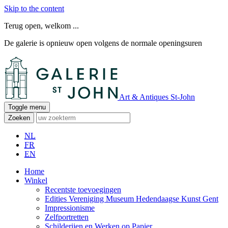
Skip to the content
Terug open, welkom ...
De galerie is opnieuw open volgens de normale openingsuren
Art & Antiques St-John
Toggle menu
Zoeken
NL
FR
EN
Home
Winkel
Recentste toevoegingen
Edities Vereniging Museum Hedendaagse Kunst Gent
Impressionisme
Zelfportretten
Schilderijen en Werken op Papier