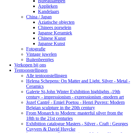
Bureaulampen
Applieken
Kandelaars
China / Japan
Aziatische objecten
Chinees porselein
Japanse Keramiek
Chinese Kunst
Japanse Kunst
Fotografie
Vintage juwelen
Buitenbeentjes
Verkopen bij ons
Tentoonstellingen
Alle tentoonstellingen
Helena Schepens: On Matter and Light. Silver - Metal -
Ceramics
Galerie St-John Winter Exhibition highlights -19th
century - impressionism - expressionism -modern art
Jozef Cantré - Emiel Poetou - Henri Puvrez: Modern
Belgian sculpture in the 20th century
From Monarch to Modern: masterful silver from the
18th to the 21st centuries
Exhibition catalogue Masters - Silver - Craft : Georges
Cuyvers & David Huycke