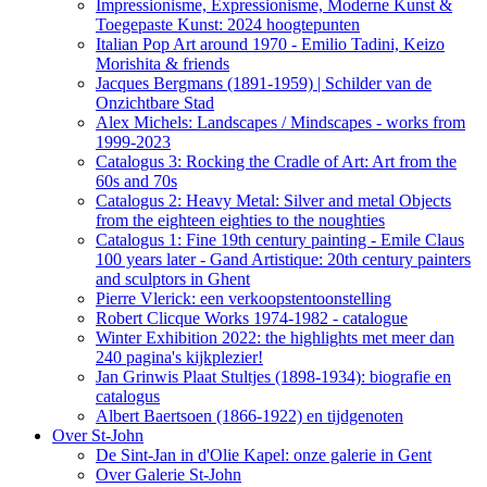
Impressionisme, Expressionisme, Moderne Kunst &
Toegepaste Kunst: 2024 hoogtepunten
Italian Pop Art around 1970 - Emilio Tadini, Keizo
Morishita & friends
Jacques Bergmans (1891-1959) | Schilder van de
Onzichtbare Stad
Alex Michels: Landscapes / Mindscapes - works from
1999-2023
Catalogus 3: Rocking the Cradle of Art: Art from the
60s and 70s
Catalogus 2: Heavy Metal: Silver and metal Objects
from the eighteen eighties to the noughties
Catalogus 1: Fine 19th century painting - Emile Claus
100 years later - Gand Artistique: 20th century painters
and sculptors in Ghent
Pierre Vlerick: een verkoopstentoonstelling
Robert Clicque Works 1974-1982 - catalogue
Winter Exhibition 2022: the highlights met meer dan
240 pagina's kijkplezier!
Jan Grinwis Plaat Stultjes (1898-1934): biografie en
catalogus
Albert Baertsoen (1866-1922) en tijdgenoten
Over St-John
De Sint-Jan in d'Olie Kapel: onze galerie in Gent
Over Galerie St-John