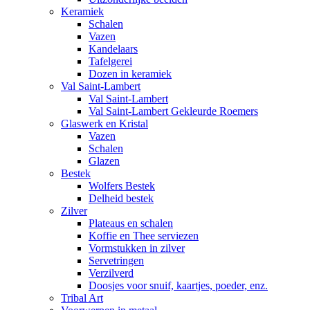
Keramiek
Schalen
Vazen
Kandelaars
Tafelgerei
Dozen in keramiek
Val Saint-Lambert
Val Saint-Lambert
Val Saint-Lambert Gekleurde Roemers
Glaswerk en Kristal
Vazen
Schalen
Glazen
Bestek
Wolfers Bestek
Delheid bestek
Zilver
Plateaus en schalen
Koffie en Thee serviezen
Vormstukken in zilver
Servetringen
Verzilverd
Doosjes voor snuif, kaartjes, poeder, enz.
Tribal Art