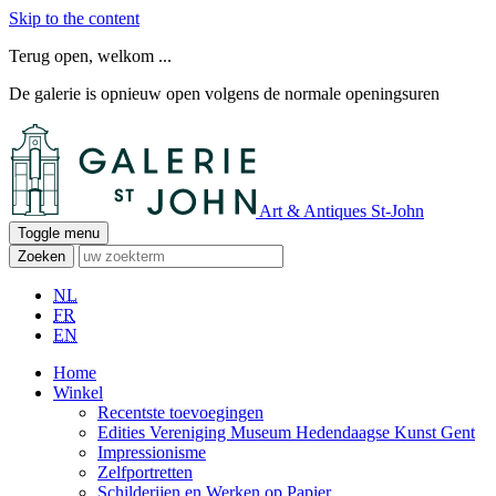
Skip to the content
Terug open, welkom ...
De galerie is opnieuw open volgens de normale openingsuren
Art & Antiques St-John
Toggle menu
Zoeken
NL
FR
EN
Home
Winkel
Recentste toevoegingen
Edities Vereniging Museum Hedendaagse Kunst Gent
Impressionisme
Zelfportretten
Schilderijen en Werken op Papier