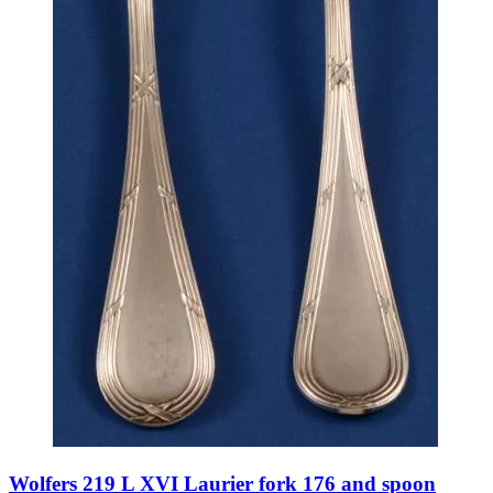
Wolfers 219 L XVI Laurier fork 176 and spoon