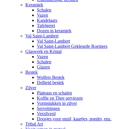
Keramiek
Schalen
Vazen
Kandelaars
Tafelgerei
Dozen in keramiek
Val Saint-Lambert
Val Saint-Lambert
Val Saint-Lambert Gekleurde Roemers
Glaswerk en Kristal
Vazen
Schalen
Glazen
Bestek
Wolfers Bestek
Delheid bestek
Zilver
Plateaus en schalen
Koffie en Thee serviezen
Vormstukken in zilver
Servetringen
Verzilverd
Doosjes voor snuif, kaartjes, poeder, enz.
Tribal Art