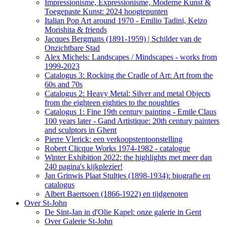
Impressionisme, Expressionisme, Moderne Kunst &
Toegepaste Kunst: 2024 hoogtepunten
Italian Pop Art around 1970 - Emilio Tadini, Keizo
Morishita & friends
Jacques Bergmans (1891-1959) | Schilder van de
Onzichtbare Stad
Alex Michels: Landscapes / Mindscapes - works from
1999-2023
Catalogus 3: Rocking the Cradle of Art: Art from the
60s and 70s
Catalogus 2: Heavy Metal: Silver and metal Objects
from the eighteen eighties to the noughties
Catalogus 1: Fine 19th century painting - Emile Claus
100 years later - Gand Artistique: 20th century painters
and sculptors in Ghent
Pierre Vlerick: een verkoopstentoonstelling
Robert Clicque Works 1974-1982 - catalogue
Winter Exhibition 2022: the highlights met meer dan
240 pagina's kijkplezier!
Jan Grinwis Plaat Stultjes (1898-1934): biografie en
catalogus
Albert Baertsoen (1866-1922) en tijdgenoten
Over St-John
De Sint-Jan in d'Olie Kapel: onze galerie in Gent
Over Galerie St-John