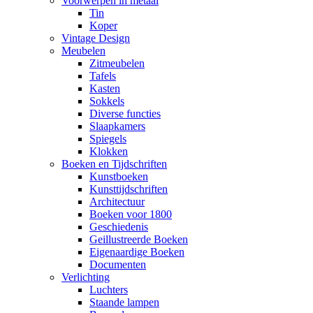
Voorwerpen in metaal
Tin
Koper
Vintage Design
Meubelen
Zitmeubelen
Tafels
Kasten
Sokkels
Diverse functies
Slaapkamers
Spiegels
Klokken
Boeken en Tijdschriften
Kunstboeken
Kunsttijdschriften
Architectuur
Boeken voor 1800
Geschiedenis
Geillustreerde Boeken
Eigenaardige Boeken
Documenten
Verlichting
Luchters
Staande lampen