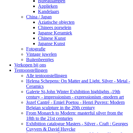
Bureaulampen
Applieken
Kandelaars
China / Japan
Aziatische objecten
Chinees porselein
Japanse Keramiek
Chinese Kunst
Japanse Kunst
Fotografie
Vintage juwelen
Buitenbeentjes
Verkopen bij ons
Tentoonstellingen
Alle tentoonstellingen
Helena Schepens: On Matter and Light. Silver - Metal -
Ceramics
Galerie St-John Winter Exhibition highlights -19th
century - impressionism - expressionism -modern art
Jozef Cantré - Emiel Poetou - Henri Puvrez: Modern
Belgian sculpture in the 20th century
From Monarch to Modern: masterful silver from the
18th to the 21st centuries
Exhibition catalogue Masters - Silver - Craft : Georges
Cuyvers & David Huycke