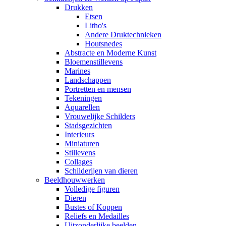
Drukken
Etsen
Litho's
Andere Druktechnieken
Houtsnedes
Abstracte en Moderne Kunst
Bloemenstillevens
Marines
Landschappen
Portretten en mensen
Tekeningen
Aquarellen
Vrouwelijke Schilders
Stadsgezichten
Interieurs
Miniaturen
Stillevens
Collages
Schilderijen van dieren
Beeldhouwwerken
Volledige figuren
Dieren
Bustes of Koppen
Reliefs en Medailles
Uitzonderlijke beelden