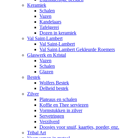
Keramiek
Schalen
Vazen
Kandelaars
Tafelgerei
Dozen in keramiek
Val Saint-Lambert
Val Saint-Lambert
Val Saint-Lambert Gekleurde Roemers
Glaswerk en Kristal
Vazen
Schalen
Glazen
Bestek
Wolfers Bestek
Delheid bestek
Zilver
Plateaus en schalen
Koffie en Thee serviezen
Vormstukken in zilver
Servetringen
Verzilverd
Doosjes voor snuif, kaartjes, poeder, enz.
Tribal Art