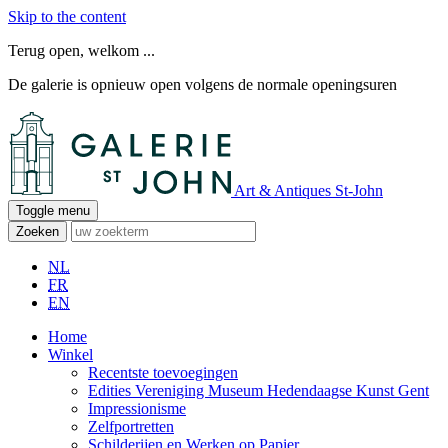
Skip to the content
Terug open, welkom ...
De galerie is opnieuw open volgens de normale openingsuren
Art & Antiques St-John
Toggle menu
Zoeken
NL
FR
EN
Home
Winkel
Recentste toevoegingen
Edities Vereniging Museum Hedendaagse Kunst Gent
Impressionisme
Zelfportretten
Schilderijen en Werken op Papier