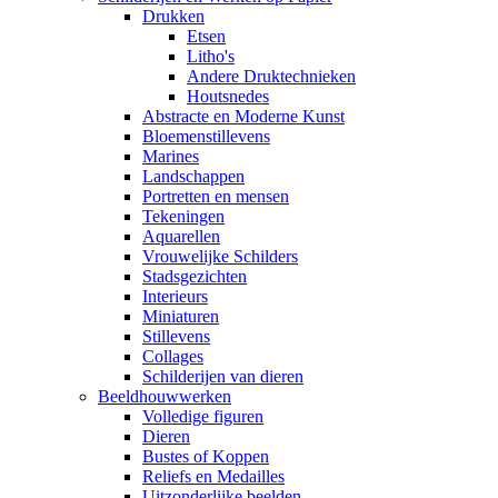
Drukken
Etsen
Litho's
Andere Druktechnieken
Houtsnedes
Abstracte en Moderne Kunst
Bloemenstillevens
Marines
Landschappen
Portretten en mensen
Tekeningen
Aquarellen
Vrouwelijke Schilders
Stadsgezichten
Interieurs
Miniaturen
Stillevens
Collages
Schilderijen van dieren
Beeldhouwwerken
Volledige figuren
Dieren
Bustes of Koppen
Reliefs en Medailles
Uitzonderlijke beelden