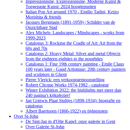
Impressionisme, Expressionisme, Moderne Kunst &
Toegepaste Kunst: 2024 hoogtepunten
Italian Pop Art around 1970 - Emilio Tadini, Keizo
Morishita & friends
Jacques Bergmans (1891-1959) | Schilder van de
Onzichtbare Stad
Alex Michels: Landscapes / Mindscapes - works from
1999-2023
Catalogus 3: Rocking the Cradle of Art: Art from the
60s and 70s
Catalogus 2: Heavy Metal: Silver and metal Objects
from the eighteen eighties to the noughties
Catalogus 1: Fine 19th century painting - Emile Claus
100 years later - Gand Artistique: 20th century painters
and sculptors in Ghent
Pierre Vlerick: een verkoopstentoonstelling
Robert Clicque Works 1974-1982 - catalogue
Winter Exhibition 2022: the highlights met meer dan
240 pagina's kijkplezier!
Jan Grinwis Plaat Stultjes (1898-1934): biografie en
catalogus
Albert Baertsoen (1866-1922) en tijdgenoten
Over St-John
De Sint-Jan in d'Olie Kapel: onze galerie in Gent
Over Galerie St-John