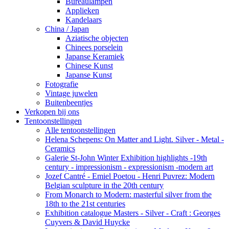
Bureaulampen
Applieken
Kandelaars
China / Japan
Aziatische objecten
Chinees porselein
Japanse Keramiek
Chinese Kunst
Japanse Kunst
Fotografie
Vintage juwelen
Buitenbeentjes
Verkopen bij ons
Tentoonstellingen
Alle tentoonstellingen
Helena Schepens: On Matter and Light. Silver - Metal -
Ceramics
Galerie St-John Winter Exhibition highlights -19th
century - impressionism - expressionism -modern art
Jozef Cantré - Emiel Poetou - Henri Puvrez: Modern
Belgian sculpture in the 20th century
From Monarch to Modern: masterful silver from the
18th to the 21st centuries
Exhibition catalogue Masters - Silver - Craft : Georges
Cuyvers & David Huycke