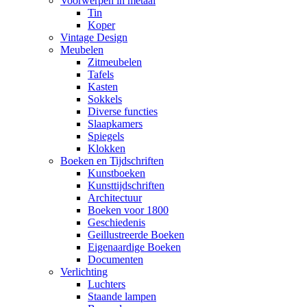
Voorwerpen in metaal
Tin
Koper
Vintage Design
Meubelen
Zitmeubelen
Tafels
Kasten
Sokkels
Diverse functies
Slaapkamers
Spiegels
Klokken
Boeken en Tijdschriften
Kunstboeken
Kunsttijdschriften
Architectuur
Boeken voor 1800
Geschiedenis
Geillustreerde Boeken
Eigenaardige Boeken
Documenten
Verlichting
Luchters
Staande lampen