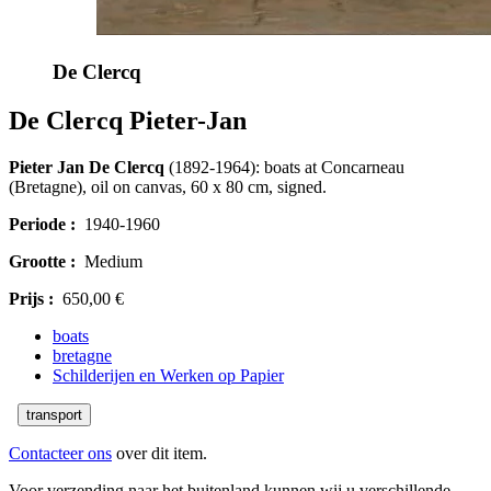
De Clercq
De Clercq Pieter-Jan
Pieter Jan De Clercq
(1892-1964): boats at Concarneau
(Bretagne), oil on canvas, 60 x 80 cm, signed.
Periode :
1940-1960
Grootte :
Medium
Prijs :
650,00 €
boats
bretagne
Schilderijen en Werken op Papier
transport
Contacteer ons
over dit item.
Voor verzending naar het buitenland kunnen wij u verschillende