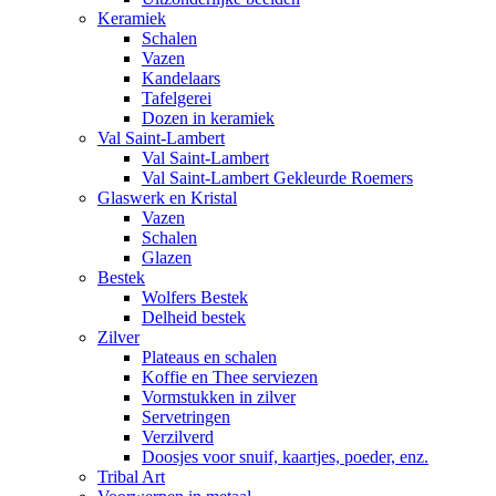
Keramiek
Schalen
Vazen
Kandelaars
Tafelgerei
Dozen in keramiek
Val Saint-Lambert
Val Saint-Lambert
Val Saint-Lambert Gekleurde Roemers
Glaswerk en Kristal
Vazen
Schalen
Glazen
Bestek
Wolfers Bestek
Delheid bestek
Zilver
Plateaus en schalen
Koffie en Thee serviezen
Vormstukken in zilver
Servetringen
Verzilverd
Doosjes voor snuif, kaartjes, poeder, enz.
Tribal Art