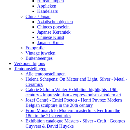
Bureaulampen
Applieken
Kandelaars
China / Japan
Aziatische objecten
Chinees porselein
Japanse Keramiek
Chinese Kunst
Japanse Kunst
Fotografie
Vintage juwelen
Buitenbeentjes
Verkopen bij ons
Tentoonstellingen
Alle tentoonstellingen
Helena Schepens: On Matter and Light. Silver - Metal -
Ceramics
Galerie St-John Winter Exhibition highlights -19th
century - impressionism - expressionism -modern art
Jozef Cantré - Emiel Poetou - Henri Puvrez: Modern
Belgian sculpture in the 20th century
From Monarch to Modern: masterful silver from the
18th to the 21st centuries
Exhibition catalogue Masters - Silver - Craft : Georges
Cuyvers & David Huycke