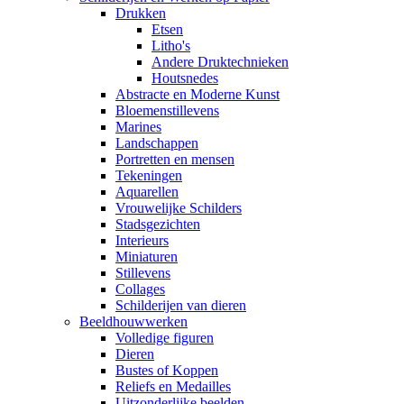
Drukken
Etsen
Litho's
Andere Druktechnieken
Houtsnedes
Abstracte en Moderne Kunst
Bloemenstillevens
Marines
Landschappen
Portretten en mensen
Tekeningen
Aquarellen
Vrouwelijke Schilders
Stadsgezichten
Interieurs
Miniaturen
Stillevens
Collages
Schilderijen van dieren
Beeldhouwwerken
Volledige figuren
Dieren
Bustes of Koppen
Reliefs en Medailles
Uitzonderlijke beelden