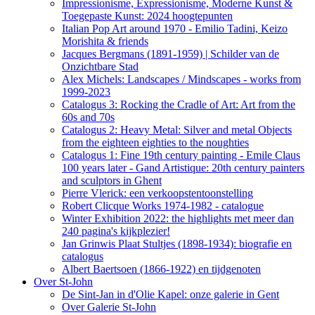
Impressionisme, Expressionisme, Moderne Kunst &
Toegepaste Kunst: 2024 hoogtepunten
Italian Pop Art around 1970 - Emilio Tadini, Keizo
Morishita & friends
Jacques Bergmans (1891-1959) | Schilder van de
Onzichtbare Stad
Alex Michels: Landscapes / Mindscapes - works from
1999-2023
Catalogus 3: Rocking the Cradle of Art: Art from the
60s and 70s
Catalogus 2: Heavy Metal: Silver and metal Objects
from the eighteen eighties to the noughties
Catalogus 1: Fine 19th century painting - Emile Claus
100 years later - Gand Artistique: 20th century painters
and sculptors in Ghent
Pierre Vlerick: een verkoopstentoonstelling
Robert Clicque Works 1974-1982 - catalogue
Winter Exhibition 2022: the highlights met meer dan
240 pagina's kijkplezier!
Jan Grinwis Plaat Stultjes (1898-1934): biografie en
catalogus
Albert Baertsoen (1866-1922) en tijdgenoten
Over St-John
De Sint-Jan in d'Olie Kapel: onze galerie in Gent
Over Galerie St-John