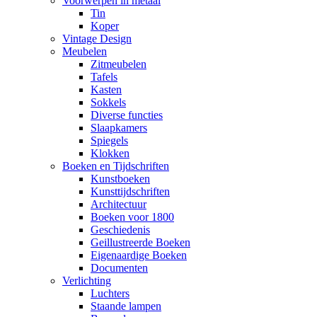
Voorwerpen in metaal
Tin
Koper
Vintage Design
Meubelen
Zitmeubelen
Tafels
Kasten
Sokkels
Diverse functies
Slaapkamers
Spiegels
Klokken
Boeken en Tijdschriften
Kunstboeken
Kunsttijdschriften
Architectuur
Boeken voor 1800
Geschiedenis
Geillustreerde Boeken
Eigenaardige Boeken
Documenten
Verlichting
Luchters
Staande lampen