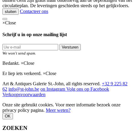
binnen Gent zijn gratis maar onderhevig aan de beperkingen van het
circulatieplan. De leveringen geschieden steeds op het gelijkvloers.
Contacteer ons
sluiten
×
Close
Schrijf u in op onze mailing lijst
Versturen
We won't send spam.
Bedankt.
×
Close
Er liep iets verkeerd.
×
Close
Art & Antiques Galerie St.-John, all rights reserved.
+32 9 225 82
62
info@st-john.be
on Instagram
Volg ons op Facebook
Verkoopsvoorwaarden
Onze site gebruikt cookies. Voor meer informatie bezoek onze
privacy policy pagina.
Meer weten?
OK
ZOEKEN