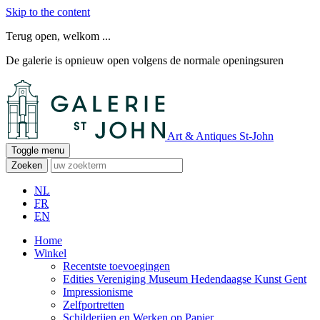
Skip to the content
Terug open, welkom ...
De galerie is opnieuw open volgens de normale openingsuren
Art & Antiques St-John
Toggle menu
Zoeken
NL
FR
EN
Home
Winkel
Recentste toevoegingen
Edities Vereniging Museum Hedendaagse Kunst Gent
Impressionisme
Zelfportretten
Schilderijen en Werken op Papier