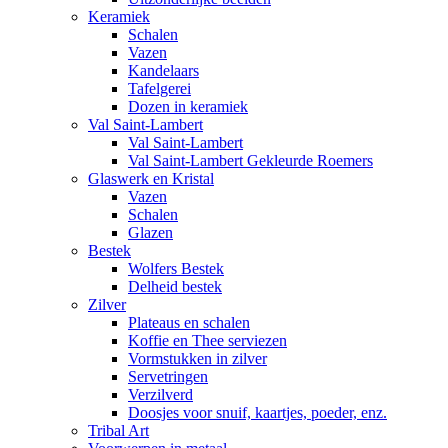
Keramiek
Schalen
Vazen
Kandelaars
Tafelgerei
Dozen in keramiek
Val Saint-Lambert
Val Saint-Lambert
Val Saint-Lambert Gekleurde Roemers
Glaswerk en Kristal
Vazen
Schalen
Glazen
Bestek
Wolfers Bestek
Delheid bestek
Zilver
Plateaus en schalen
Koffie en Thee serviezen
Vormstukken in zilver
Servetringen
Verzilverd
Doosjes voor snuif, kaartjes, poeder, enz.
Tribal Art