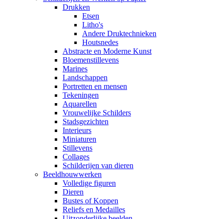
Drukken
Etsen
Litho's
Andere Druktechnieken
Houtsnedes
Abstracte en Moderne Kunst
Bloemenstillevens
Marines
Landschappen
Portretten en mensen
Tekeningen
Aquarellen
Vrouwelijke Schilders
Stadsgezichten
Interieurs
Miniaturen
Stillevens
Collages
Schilderijen van dieren
Beeldhouwwerken
Volledige figuren
Dieren
Bustes of Koppen
Reliefs en Medailles
Uitzonderlijke beelden