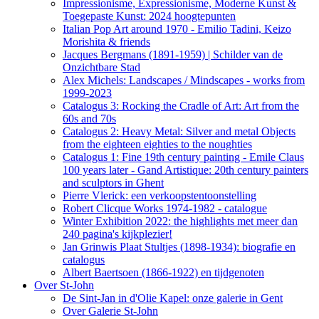
Impressionisme, Expressionisme, Moderne Kunst &
Toegepaste Kunst: 2024 hoogtepunten
Italian Pop Art around 1970 - Emilio Tadini, Keizo
Morishita & friends
Jacques Bergmans (1891-1959) | Schilder van de
Onzichtbare Stad
Alex Michels: Landscapes / Mindscapes - works from
1999-2023
Catalogus 3: Rocking the Cradle of Art: Art from the
60s and 70s
Catalogus 2: Heavy Metal: Silver and metal Objects
from the eighteen eighties to the noughties
Catalogus 1: Fine 19th century painting - Emile Claus
100 years later - Gand Artistique: 20th century painters
and sculptors in Ghent
Pierre Vlerick: een verkoopstentoonstelling
Robert Clicque Works 1974-1982 - catalogue
Winter Exhibition 2022: the highlights met meer dan
240 pagina's kijkplezier!
Jan Grinwis Plaat Stultjes (1898-1934): biografie en
catalogus
Albert Baertsoen (1866-1922) en tijdgenoten
Over St-John
De Sint-Jan in d'Olie Kapel: onze galerie in Gent
Over Galerie St-John