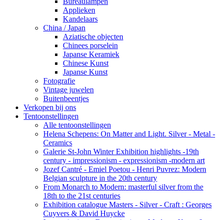
Bureaulampen
Applieken
Kandelaars
China / Japan
Aziatische objecten
Chinees porselein
Japanse Keramiek
Chinese Kunst
Japanse Kunst
Fotografie
Vintage juwelen
Buitenbeentjes
Verkopen bij ons
Tentoonstellingen
Alle tentoonstellingen
Helena Schepens: On Matter and Light. Silver - Metal -
Ceramics
Galerie St-John Winter Exhibition highlights -19th
century - impressionism - expressionism -modern art
Jozef Cantré - Emiel Poetou - Henri Puvrez: Modern
Belgian sculpture in the 20th century
From Monarch to Modern: masterful silver from the
18th to the 21st centuries
Exhibition catalogue Masters - Silver - Craft : Georges
Cuyvers & David Huycke