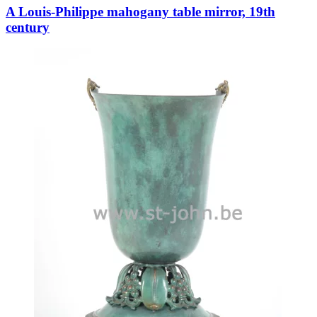
A Louis-Philippe mahogany table mirror, 19th
century