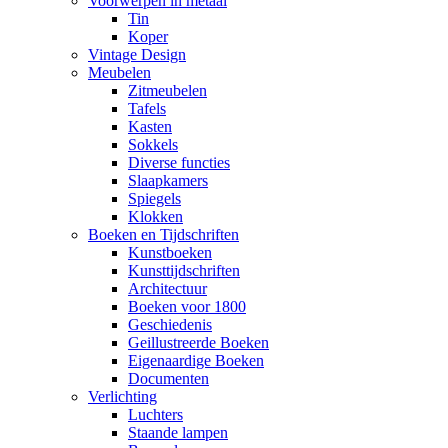
Voorwerpen in metaal
Tin
Koper
Vintage Design
Meubelen
Zitmeubelen
Tafels
Kasten
Sokkels
Diverse functies
Slaapkamers
Spiegels
Klokken
Boeken en Tijdschriften
Kunstboeken
Kunsttijdschriften
Architectuur
Boeken voor 1800
Geschiedenis
Geillustreerde Boeken
Eigenaardige Boeken
Documenten
Verlichting
Luchters
Staande lampen