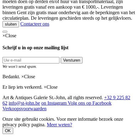
moeten doen op derden en/of huur van transportmateriaal, zijn
leveringen gratis vanaf een aankoop van € 1000,-. Leveringen
binnen Gent zijn gratis maar onderhevig aan de beperkingen van het
circulatieplan. De leveringen geschieden steeds op het gelijkvloers.
Contacteer ons
sluiten
×
Close
Schrijf u in op onze mailing lijst
Versturen
We won't send spam.
Bedankt.
×
Close
Er liep iets verkeerd.
×
Close
Art & Antiques Galerie St.-John, all rights reserved.
+32 9 225 82
62
info@st-john.be
on Instagram
Volg ons op Facebook
Verkoopsvoorwaarden
Onze site gebruikt cookies. Voor meer informatie bezoek onze
privacy policy pagina.
Meer weten?
OK