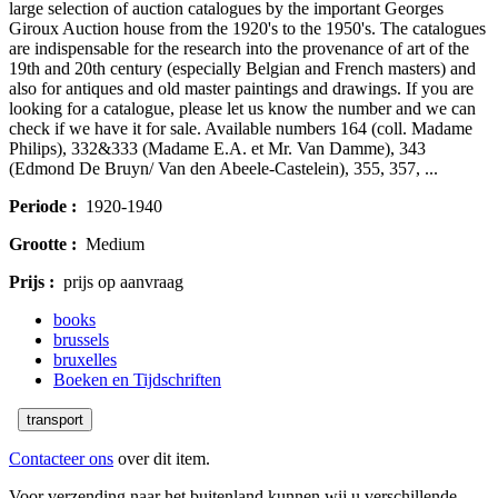
large selection of auction catalogues by the important Georges
Giroux Auction house from the 1920's to the 1950's. The catalogues
are indispensable for the research into the provenance of art of the
19th and 20th century (especially Belgian and French masters) and
also for antiques and old master paintings and drawings. If you are
looking for a catalogue, please let us know the number and we can
check if we have it for sale. Available numbers 164 (coll. Madame
Philips), 332&333 (Madame E.A. et Mr. Van Damme), 343
(Edmond De Bruyn/ Van den Abeele-Castelein), 355, 357, ...
Periode :
1920-1940
Grootte :
Medium
Prijs :
prijs op aanvraag
books
brussels
bruxelles
Boeken en Tijdschriften
transport
Contacteer ons
over dit item.
Voor verzending naar het buitenland kunnen wij u verschillende