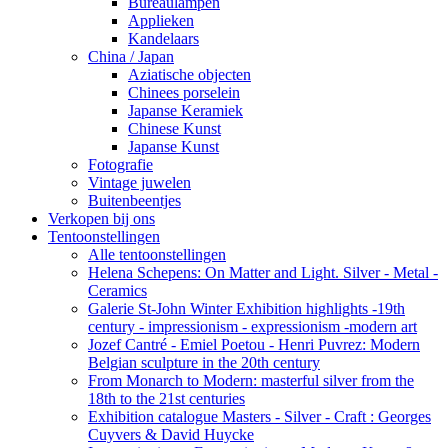
Bureaulampen
Applieken
Kandelaars
China / Japan
Aziatische objecten
Chinees porselein
Japanse Keramiek
Chinese Kunst
Japanse Kunst
Fotografie
Vintage juwelen
Buitenbeentjes
Verkopen bij ons
Tentoonstellingen
Alle tentoonstellingen
Helena Schepens: On Matter and Light. Silver - Metal -
Ceramics
Galerie St-John Winter Exhibition highlights -19th
century - impressionism - expressionism -modern art
Jozef Cantré - Emiel Poetou - Henri Puvrez: Modern
Belgian sculpture in the 20th century
From Monarch to Modern: masterful silver from the
18th to the 21st centuries
Exhibition catalogue Masters - Silver - Craft : Georges
Cuyvers & David Huycke