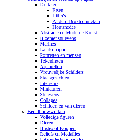
Drukken
Etsen
Litho's
Andere Druktechnieken
Houtsnedes
Abstracte en Moderne Kunst
Bloemenstillevens
Marines
Landschappen
Portretten en mensen
Tekeningen
Aquarellen
Vrouwelijke Schilders
Stadsgezichten
Interieurs
Miniaturen
Stillevens
Collages
Schilderijen van dieren
Beeldhouwwerken
Volledige figuren
Dieren
Bustes of Koppen
Reliefs en Medailles
Uitzonderlijke beelden