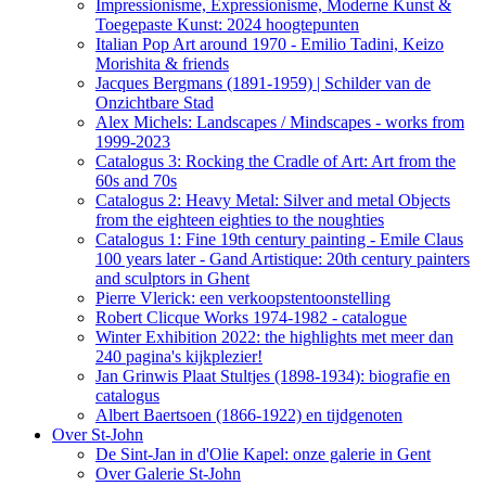
Impressionisme, Expressionisme, Moderne Kunst &
Toegepaste Kunst: 2024 hoogtepunten
Italian Pop Art around 1970 - Emilio Tadini, Keizo
Morishita & friends
Jacques Bergmans (1891-1959) | Schilder van de
Onzichtbare Stad
Alex Michels: Landscapes / Mindscapes - works from
1999-2023
Catalogus 3: Rocking the Cradle of Art: Art from the
60s and 70s
Catalogus 2: Heavy Metal: Silver and metal Objects
from the eighteen eighties to the noughties
Catalogus 1: Fine 19th century painting - Emile Claus
100 years later - Gand Artistique: 20th century painters
and sculptors in Ghent
Pierre Vlerick: een verkoopstentoonstelling
Robert Clicque Works 1974-1982 - catalogue
Winter Exhibition 2022: the highlights met meer dan
240 pagina's kijkplezier!
Jan Grinwis Plaat Stultjes (1898-1934): biografie en
catalogus
Albert Baertsoen (1866-1922) en tijdgenoten
Over St-John
De Sint-Jan in d'Olie Kapel: onze galerie in Gent
Over Galerie St-John