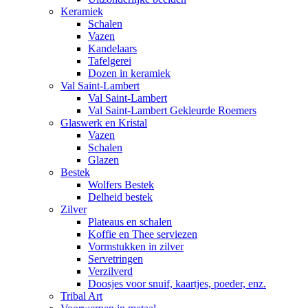
Keramiek
Schalen
Vazen
Kandelaars
Tafelgerei
Dozen in keramiek
Val Saint-Lambert
Val Saint-Lambert
Val Saint-Lambert Gekleurde Roemers
Glaswerk en Kristal
Vazen
Schalen
Glazen
Bestek
Wolfers Bestek
Delheid bestek
Zilver
Plateaus en schalen
Koffie en Thee serviezen
Vormstukken in zilver
Servetringen
Verzilverd
Doosjes voor snuif, kaartjes, poeder, enz.
Tribal Art