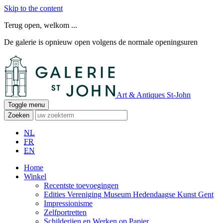
Skip to the content
Terug open, welkom ...
De galerie is opnieuw open volgens de normale openingsuren
Art & Antiques St-John
Toggle menu
Zoeken
NL
FR
EN
Home
Winkel
Recentste toevoegingen
Edities Vereniging Museum Hedendaagse Kunst Gent
Impressionisme
Zelfportretten
Schilderijen en Werken op Papier