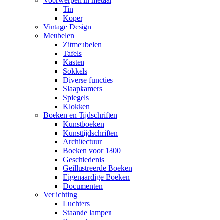
Voorwerpen in metaal
Tin
Koper
Vintage Design
Meubelen
Zitmeubelen
Tafels
Kasten
Sokkels
Diverse functies
Slaapkamers
Spiegels
Klokken
Boeken en Tijdschriften
Kunstboeken
Kunsttijdschriften
Architectuur
Boeken voor 1800
Geschiedenis
Geillustreerde Boeken
Eigenaardige Boeken
Documenten
Verlichting
Luchters
Staande lampen