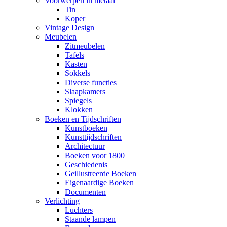
Voorwerpen in metaal
Tin
Koper
Vintage Design
Meubelen
Zitmeubelen
Tafels
Kasten
Sokkels
Diverse functies
Slaapkamers
Spiegels
Klokken
Boeken en Tijdschriften
Kunstboeken
Kunsttijdschriften
Architectuur
Boeken voor 1800
Geschiedenis
Geillustreerde Boeken
Eigenaardige Boeken
Documenten
Verlichting
Luchters
Staande lampen