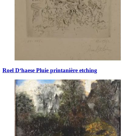
Roel D‘haese Pluie printanière etching