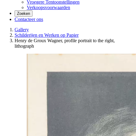
Vroegere Tentoonstellingen
Verkoopsvoorwaarden
Zoeken
Contacteer ons
Gallery
Schilderijen en Werken op Papier
Henry de Groux Wagner, profile portrait to the right,
lithograph