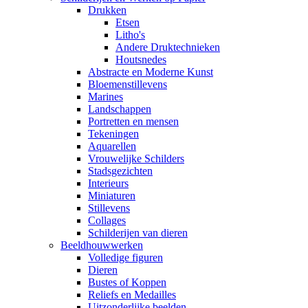
Drukken
Etsen
Litho's
Andere Druktechnieken
Houtsnedes
Abstracte en Moderne Kunst
Bloemenstillevens
Marines
Landschappen
Portretten en mensen
Tekeningen
Aquarellen
Vrouwelijke Schilders
Stadsgezichten
Interieurs
Miniaturen
Stillevens
Collages
Schilderijen van dieren
Beeldhouwwerken
Volledige figuren
Dieren
Bustes of Koppen
Reliefs en Medailles
Uitzonderlijke beelden