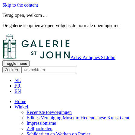
Skip to the content
Terug open, welkom ...
De galerie is opnieuw open volgens de normale openingsuren
Art & Antiques St-John
Toggle menu
Zoeken
NL
FR
EN
Home
Winkel
Recentste toevoegingen
Edities Vereniging Museum Hedendaagse Kunst Gent
Impressionisme
Zelfportretten
Schilderijen en Werken op Papier