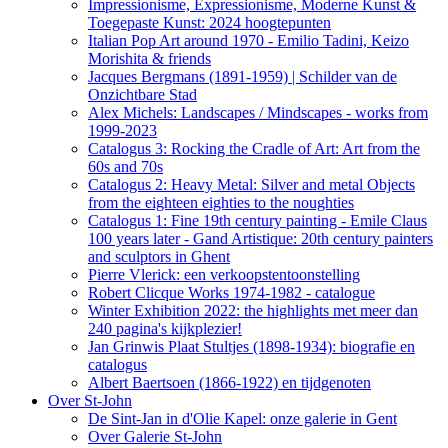
Impressionisme, Expressionisme, Moderne Kunst &
Toegepaste Kunst: 2024 hoogtepunten
Italian Pop Art around 1970 - Emilio Tadini, Keizo
Morishita & friends
Jacques Bergmans (1891-1959) | Schilder van de
Onzichtbare Stad
Alex Michels: Landscapes / Mindscapes - works from
1999-2023
Catalogus 3: Rocking the Cradle of Art: Art from the
60s and 70s
Catalogus 2: Heavy Metal: Silver and metal Objects
from the eighteen eighties to the noughties
Catalogus 1: Fine 19th century painting - Emile Claus
100 years later - Gand Artistique: 20th century painters
and sculptors in Ghent
Pierre Vlerick: een verkoopstentoonstelling
Robert Clicque Works 1974-1982 - catalogue
Winter Exhibition 2022: the highlights met meer dan
240 pagina's kijkplezier!
Jan Grinwis Plaat Stultjes (1898-1934): biografie en
catalogus
Albert Baertsoen (1866-1922) en tijdgenoten
Over St-John
De Sint-Jan in d'Olie Kapel: onze galerie in Gent
Over Galerie St-John