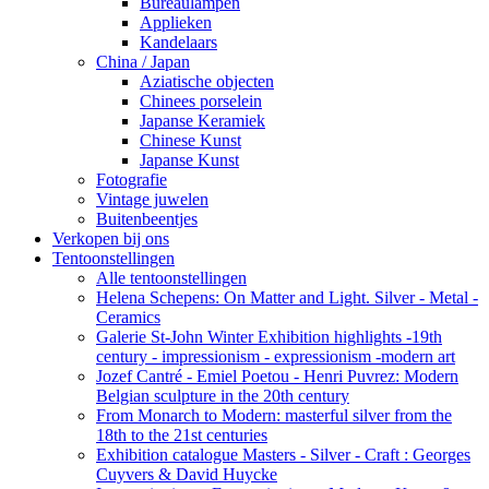
Bureaulampen
Applieken
Kandelaars
China / Japan
Aziatische objecten
Chinees porselein
Japanse Keramiek
Chinese Kunst
Japanse Kunst
Fotografie
Vintage juwelen
Buitenbeentjes
Verkopen bij ons
Tentoonstellingen
Alle tentoonstellingen
Helena Schepens: On Matter and Light. Silver - Metal -
Ceramics
Galerie St-John Winter Exhibition highlights -19th
century - impressionism - expressionism -modern art
Jozef Cantré - Emiel Poetou - Henri Puvrez: Modern
Belgian sculpture in the 20th century
From Monarch to Modern: masterful silver from the
18th to the 21st centuries
Exhibition catalogue Masters - Silver - Craft : Georges
Cuyvers & David Huycke