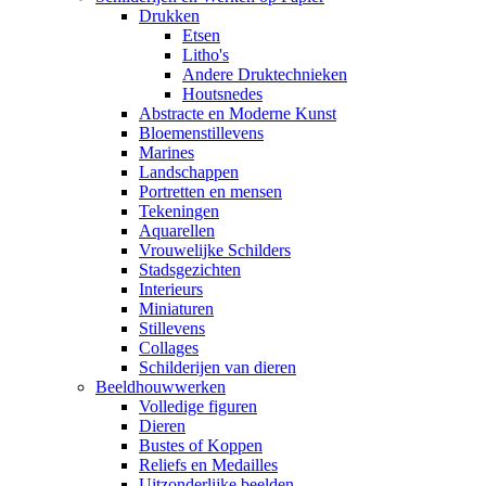
Drukken
Etsen
Litho's
Andere Druktechnieken
Houtsnedes
Abstracte en Moderne Kunst
Bloemenstillevens
Marines
Landschappen
Portretten en mensen
Tekeningen
Aquarellen
Vrouwelijke Schilders
Stadsgezichten
Interieurs
Miniaturen
Stillevens
Collages
Schilderijen van dieren
Beeldhouwwerken
Volledige figuren
Dieren
Bustes of Koppen
Reliefs en Medailles
Uitzonderlijke beelden