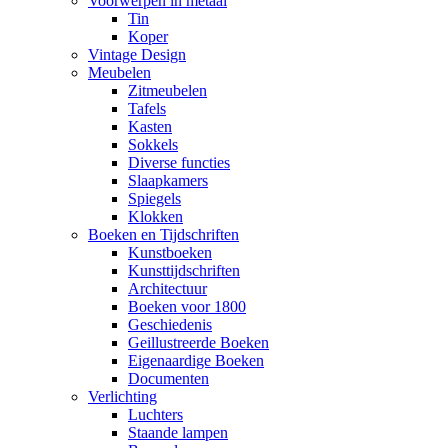
Voorwerpen in metaal
Tin
Koper
Vintage Design
Meubelen
Zitmeubelen
Tafels
Kasten
Sokkels
Diverse functies
Slaapkamers
Spiegels
Klokken
Boeken en Tijdschriften
Kunstboeken
Kunsttijdschriften
Architectuur
Boeken voor 1800
Geschiedenis
Geillustreerde Boeken
Eigenaardige Boeken
Documenten
Verlichting
Luchters
Staande lampen