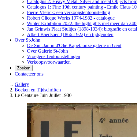
Catalogus 2: Heavy Metal: Silver and metal Objects from 
Catalogus 1: Fine 19th century painting - Emile Claus 100
Pierre Vlerick: een verkoopstentoonstelling
Robert Clicque Works 1974-1982 - catalogue
Winter Exhibition 2022: the highlights met meer dan 240 
Jan Grinwis Plaat Stultjes (1898-1934): biografie en cata
Albert Baertsoen (1866-1922) en tijdgenoten
Over St-John
De Sint-Jan in d'Olie Kapel: onze galerie in Gent
Over Galerie St-John
Vroegere Tentoonstellingen
Verkoopsvoorwaarden
Zoeken
Contacteer ons
Gallery
Boeken en Tijdschriften
Le Centaure Juin-Juillet 1930