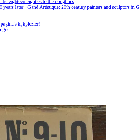
the eighteen eighties to the noughties
 years later - Gand Artistique: 20th century painters and sculptors in 
pagina's kijkplezier!
logus