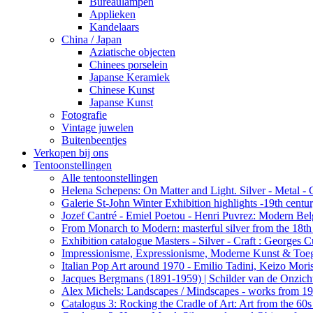
Bureaulampen
Applieken
Kandelaars
China / Japan
Aziatische objecten
Chinees porselein
Japanse Keramiek
Chinese Kunst
Japanse Kunst
Fotografie
Vintage juwelen
Buitenbeentjes
Verkopen bij ons
Tentoonstellingen
Alle tentoonstellingen
Helena Schepens: On Matter and Light. Silver - Metal -
Galerie St-John Winter Exhibition highlights -19th centu
Jozef Cantré - Emiel Poetou - Henri Puvrez: Modern Belg
From Monarch to Modern: masterful silver from the 18th t
Exhibition catalogue Masters - Silver - Craft : George
Impressionisme, Expressionisme, Moderne Kunst & Toe
Italian Pop Art around 1970 - Emilio Tadini, Keizo Moris
Jacques Bergmans (1891-1959) | Schilder van de Onzich
Alex Michels: Landscapes / Mindscapes - works from 1
Catalogus 3: Rocking the Cradle of Art: Art from the 60s