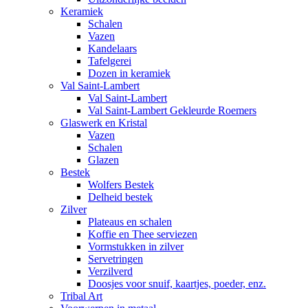
Keramiek
Schalen
Vazen
Kandelaars
Tafelgerei
Dozen in keramiek
Val Saint-Lambert
Val Saint-Lambert
Val Saint-Lambert Gekleurde Roemers
Glaswerk en Kristal
Vazen
Schalen
Glazen
Bestek
Wolfers Bestek
Delheid bestek
Zilver
Plateaus en schalen
Koffie en Thee serviezen
Vormstukken in zilver
Servetringen
Verzilverd
Doosjes voor snuif, kaartjes, poeder, enz.
Tribal Art