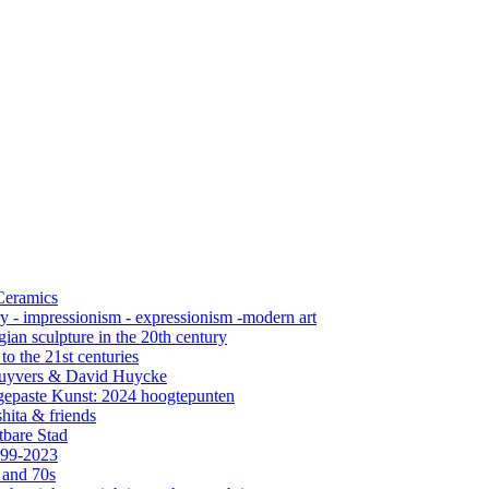
 Ceramics
ry - impressionism - expressionism -modern art
ian sculpture in the 20th century
o the 21st centuries
s Cuyvers & David Huycke
gepaste Kunst: 2024 hoogtepunten
hita & friends
tbare Stad
999-2023
 and 70s