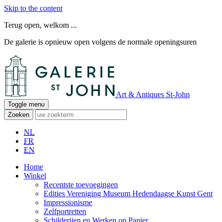
Skip to the content
Terug open, welkom ...
De galerie is opnieuw open volgens de normale openingsuren
Art & Antiques St-John
Toggle menu
Zoeken
NL
FR
EN
Home
Winkel
Recentste toevoegingen
Edities Vereniging Museum Hedendaagse Kunst Gent
Impressionisme
Zelfportretten
Schilderijen en Werken op Papier