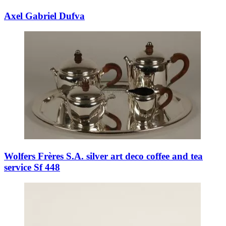
Axel Gabriel Dufva
Wolfers Frères S.A. silver art deco coffee and tea
service Sf 448