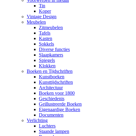
Voorwerpen in metaal
Tin
Koper
Vintage Design
Meubelen
Zitmeubelen
Tafels
Kasten
Sokkels
Diverse functies
Slaapkamers
Spiegels
Klokken
Boeken en Tijdschriften
Kunstboeken
Kunsttijdschriften
Architectuur
Boeken voor 1800
Geschiedenis
Geillustreerde Boeken
Eigenaardige Boeken
Documenten
Verlichting
Luchters
Staande lampen