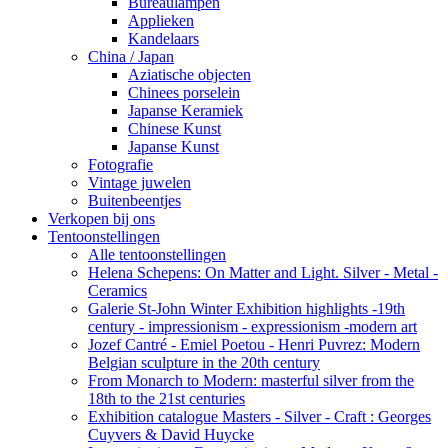
Bureaulampen
Applieken
Kandelaars
China / Japan
Aziatische objecten
Chinees porselein
Japanse Keramiek
Chinese Kunst
Japanse Kunst
Fotografie
Vintage juwelen
Buitenbeentjes
Verkopen bij ons
Tentoonstellingen
Alle tentoonstellingen
Helena Schepens: On Matter and Light. Silver - Metal -
Ceramics
Galerie St-John Winter Exhibition highlights -19th
century - impressionism - expressionism -modern art
Jozef Cantré - Emiel Poetou - Henri Puvrez: Modern
Belgian sculpture in the 20th century
From Monarch to Modern: masterful silver from the
18th to the 21st centuries
Exhibition catalogue Masters - Silver - Craft : Georges
Cuyvers & David Huycke