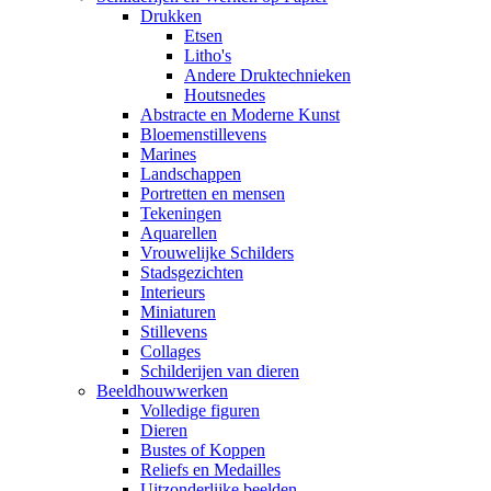
Drukken
Etsen
Litho's
Andere Druktechnieken
Houtsnedes
Abstracte en Moderne Kunst
Bloemenstillevens
Marines
Landschappen
Portretten en mensen
Tekeningen
Aquarellen
Vrouwelijke Schilders
Stadsgezichten
Interieurs
Miniaturen
Stillevens
Collages
Schilderijen van dieren
Beeldhouwwerken
Volledige figuren
Dieren
Bustes of Koppen
Reliefs en Medailles
Uitzonderlijke beelden