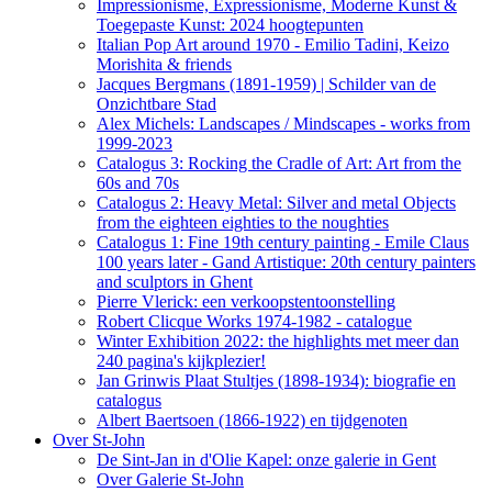
Impressionisme, Expressionisme, Moderne Kunst &
Toegepaste Kunst: 2024 hoogtepunten
Italian Pop Art around 1970 - Emilio Tadini, Keizo
Morishita & friends
Jacques Bergmans (1891-1959) | Schilder van de
Onzichtbare Stad
Alex Michels: Landscapes / Mindscapes - works from
1999-2023
Catalogus 3: Rocking the Cradle of Art: Art from the
60s and 70s
Catalogus 2: Heavy Metal: Silver and metal Objects
from the eighteen eighties to the noughties
Catalogus 1: Fine 19th century painting - Emile Claus
100 years later - Gand Artistique: 20th century painters
and sculptors in Ghent
Pierre Vlerick: een verkoopstentoonstelling
Robert Clicque Works 1974-1982 - catalogue
Winter Exhibition 2022: the highlights met meer dan
240 pagina's kijkplezier!
Jan Grinwis Plaat Stultjes (1898-1934): biografie en
catalogus
Albert Baertsoen (1866-1922) en tijdgenoten
Over St-John
De Sint-Jan in d'Olie Kapel: onze galerie in Gent
Over Galerie St-John