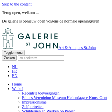
Skip to the content
Terug open, welkom ...
De galerie is opnieuw open volgens de normale openingsuren
Art & Antiques St-John
Toggle menu
Zoeken
NL
FR
EN
Home
Winkel
Recentste toevoegingen
Edities Vereniging Museum Hedendaagse Kunst Gent
Impressionisme
Zelfportretten
Schilderijen en Werken op Papier