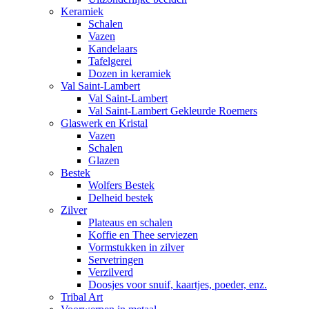
Keramiek
Schalen
Vazen
Kandelaars
Tafelgerei
Dozen in keramiek
Val Saint-Lambert
Val Saint-Lambert
Val Saint-Lambert Gekleurde Roemers
Glaswerk en Kristal
Vazen
Schalen
Glazen
Bestek
Wolfers Bestek
Delheid bestek
Zilver
Plateaus en schalen
Koffie en Thee serviezen
Vormstukken in zilver
Servetringen
Verzilverd
Doosjes voor snuif, kaartjes, poeder, enz.
Tribal Art