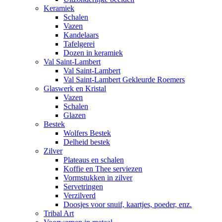
Keramiek
Schalen
Vazen
Kandelaars
Tafelgerei
Dozen in keramiek
Val Saint-Lambert
Val Saint-Lambert
Val Saint-Lambert Gekleurde Roemers
Glaswerk en Kristal
Vazen
Schalen
Glazen
Bestek
Wolfers Bestek
Delheid bestek
Zilver
Plateaus en schalen
Koffie en Thee serviezen
Vormstukken in zilver
Servetringen
Verzilverd
Doosjes voor snuif, kaartjes, poeder, enz.
Tribal Art