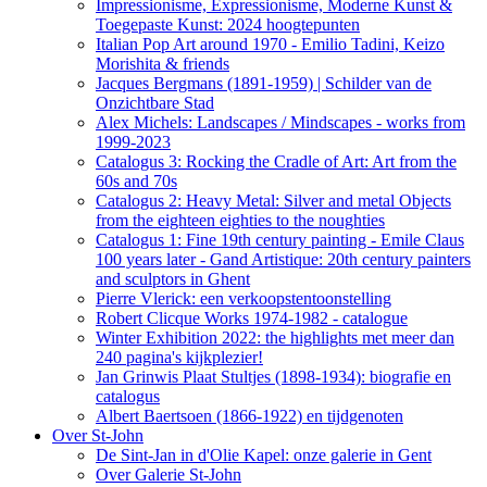
Impressionisme, Expressionisme, Moderne Kunst &
Toegepaste Kunst: 2024 hoogtepunten
Italian Pop Art around 1970 - Emilio Tadini, Keizo
Morishita & friends
Jacques Bergmans (1891-1959) | Schilder van de
Onzichtbare Stad
Alex Michels: Landscapes / Mindscapes - works from
1999-2023
Catalogus 3: Rocking the Cradle of Art: Art from the
60s and 70s
Catalogus 2: Heavy Metal: Silver and metal Objects
from the eighteen eighties to the noughties
Catalogus 1: Fine 19th century painting - Emile Claus
100 years later - Gand Artistique: 20th century painters
and sculptors in Ghent
Pierre Vlerick: een verkoopstentoonstelling
Robert Clicque Works 1974-1982 - catalogue
Winter Exhibition 2022: the highlights met meer dan
240 pagina's kijkplezier!
Jan Grinwis Plaat Stultjes (1898-1934): biografie en
catalogus
Albert Baertsoen (1866-1922) en tijdgenoten
Over St-John
De Sint-Jan in d'Olie Kapel: onze galerie in Gent
Over Galerie St-John