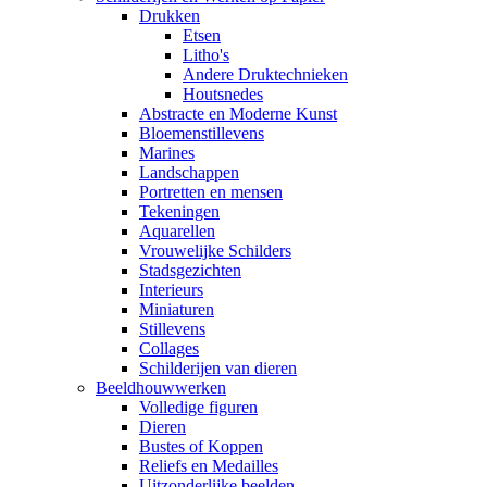
Drukken
Etsen
Litho's
Andere Druktechnieken
Houtsnedes
Abstracte en Moderne Kunst
Bloemenstillevens
Marines
Landschappen
Portretten en mensen
Tekeningen
Aquarellen
Vrouwelijke Schilders
Stadsgezichten
Interieurs
Miniaturen
Stillevens
Collages
Schilderijen van dieren
Beeldhouwwerken
Volledige figuren
Dieren
Bustes of Koppen
Reliefs en Medailles
Uitzonderlijke beelden