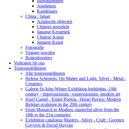
Bureaulampen
Applieken
Kandelaars
China / Japan
Aziatische objecten
Chinees porselein
Japanse Keramiek
Chinese Kunst
Japanse Kunst
Fotografie
Vintage juwelen
Buitenbeentjes
Verkopen bij ons
Tentoonstellingen
Alle tentoonstellingen
Helena Schepens: On Matter and Light. Silver - Metal -
Ceramics
Galerie St-John Winter Exhibition highlights -19th
century - impressionism - expressionism -modern art
Jozef Cantré - Emiel Poetou - Henri Puvrez: Modern
Belgian sculpture in the 20th century
From Monarch to Modern: masterful silver from the
18th to the 21st centuries
Exhibition catalogue Masters - Silver - Craft : Georges
Cuyvers & David Huycke