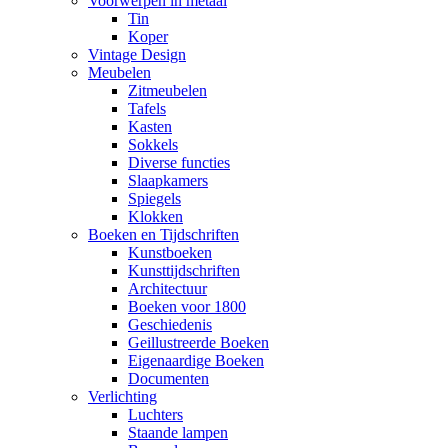
Voorwerpen in metaal
Tin
Koper
Vintage Design
Meubelen
Zitmeubelen
Tafels
Kasten
Sokkels
Diverse functies
Slaapkamers
Spiegels
Klokken
Boeken en Tijdschriften
Kunstboeken
Kunsttijdschriften
Architectuur
Boeken voor 1800
Geschiedenis
Geillustreerde Boeken
Eigenaardige Boeken
Documenten
Verlichting
Luchters
Staande lampen