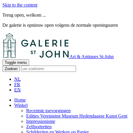
Skip to the content
Terug open, welkom ...
De galerie is opnieuw open volgens de normale openingsuren
Art & Antiques St-John
Toggle menu
Zoeken
NL
FR
EN
Home
Winkel
Recentste toevoegingen
Edities Vereniging Museum Hedendaagse Kunst Gent
Impressionisme
Zelfportretten
Schilderijen en Werken op Papier