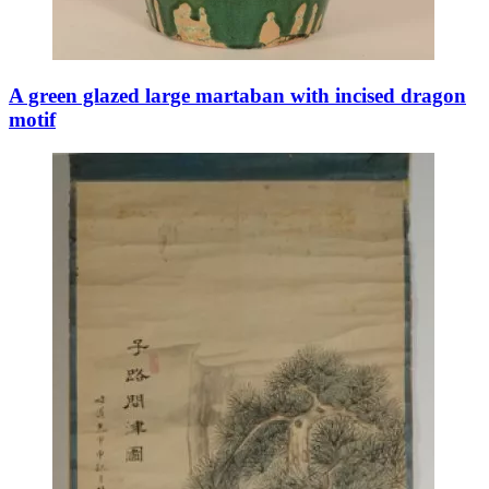
A green glazed large martaban with incised dragon
motif