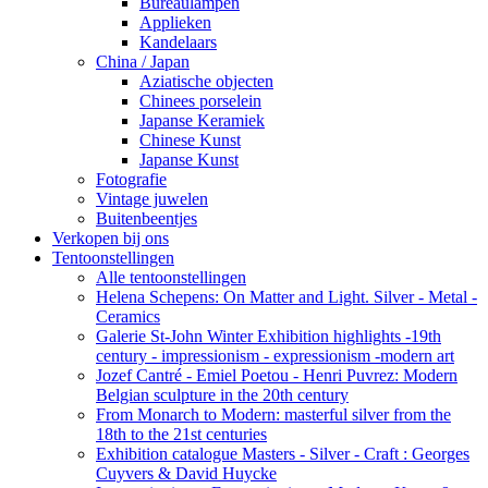
Bureaulampen
Applieken
Kandelaars
China / Japan
Aziatische objecten
Chinees porselein
Japanse Keramiek
Chinese Kunst
Japanse Kunst
Fotografie
Vintage juwelen
Buitenbeentjes
Verkopen bij ons
Tentoonstellingen
Alle tentoonstellingen
Helena Schepens: On Matter and Light. Silver - Metal -
Ceramics
Galerie St-John Winter Exhibition highlights -19th
century - impressionism - expressionism -modern art
Jozef Cantré - Emiel Poetou - Henri Puvrez: Modern
Belgian sculpture in the 20th century
From Monarch to Modern: masterful silver from the
18th to the 21st centuries
Exhibition catalogue Masters - Silver - Craft : Georges
Cuyvers & David Huycke