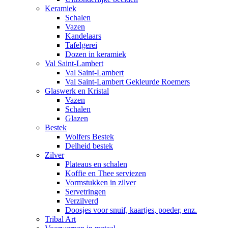
Keramiek
Schalen
Vazen
Kandelaars
Tafelgerei
Dozen in keramiek
Val Saint-Lambert
Val Saint-Lambert
Val Saint-Lambert Gekleurde Roemers
Glaswerk en Kristal
Vazen
Schalen
Glazen
Bestek
Wolfers Bestek
Delheid bestek
Zilver
Plateaus en schalen
Koffie en Thee serviezen
Vormstukken in zilver
Servetringen
Verzilverd
Doosjes voor snuif, kaartjes, poeder, enz.
Tribal Art