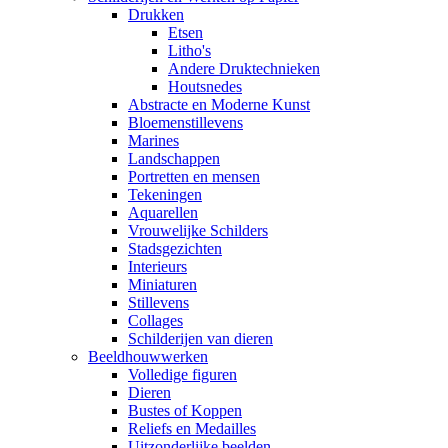
Drukken
Etsen
Litho's
Andere Druktechnieken
Houtsnedes
Abstracte en Moderne Kunst
Bloemenstillevens
Marines
Landschappen
Portretten en mensen
Tekeningen
Aquarellen
Vrouwelijke Schilders
Stadsgezichten
Interieurs
Miniaturen
Stillevens
Collages
Schilderijen van dieren
Beeldhouwwerken
Volledige figuren
Dieren
Bustes of Koppen
Reliefs en Medailles
Uitzonderlijke beelden