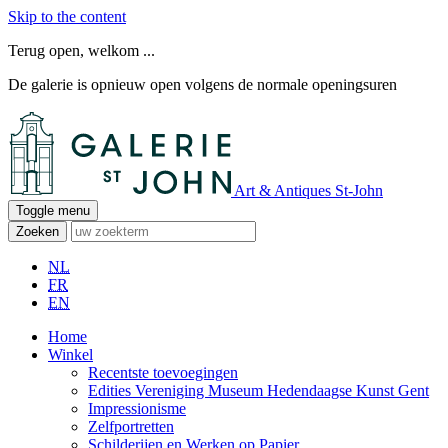
Skip to the content
Terug open, welkom ...
De galerie is opnieuw open volgens de normale openingsuren
Art & Antiques St-John
Toggle menu
Zoeken
NL
FR
EN
Home
Winkel
Recentste toevoegingen
Edities Vereniging Museum Hedendaagse Kunst Gent
Impressionisme
Zelfportretten
Schilderijen en Werken op Papier