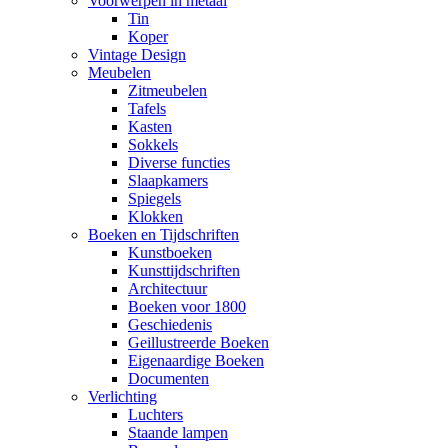
Voorwerpen in metaal
Tin
Koper
Vintage Design
Meubelen
Zitmeubelen
Tafels
Kasten
Sokkels
Diverse functies
Slaapkamers
Spiegels
Klokken
Boeken en Tijdschriften
Kunstboeken
Kunsttijdschriften
Architectuur
Boeken voor 1800
Geschiedenis
Geillustreerde Boeken
Eigenaardige Boeken
Documenten
Verlichting
Luchters
Staande lampen