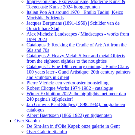
Impressionisme, Expressionisme, Moderne Kunst &
Toegepaste Kunst: 2024 hoogtepunten
Italian Pop Art around 1970 - Emilio Tadini, Keizo
Morishita & friends
Jacques Bergmans (1891-1959) | Schilder van de
Onzichtbare Stad
Alex Michels: Landscapes / Mindscapes - works from
1999-2023
Catalogus 3: Rocking the Cradle of Art: Art from the
60s and 70s
Catalogus 2: Heavy Metal: Silver and metal Objects
from the eighteen eighties to the noughties
Catalogus 1: Fine 19th century painting - Emile Claus
100 years later - Gand Artistique: 20th century painters
and sculptors in Ghent
Pierre Vlerick: een verkoopstentoonstelling
Robert Clicque Works 1974-1982 - catalogue
Winter Exhibition 2022: the highlights met meer dan
240 pagina's kijkplezier!
Jan Grinwis Plaat Stultjes (1898-1934): biografie en
catalogus
Albert Baertsoen (1866-1922) en tijdgenoten
Over St-John
De Sint-Jan in d'Olie Kapel: onze galerie in Gent
Over Galerie St-John