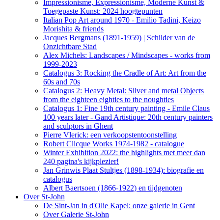
Impressionisme, Expressionisme, Moderne Kunst &
Toegepaste Kunst: 2024 hoogtepunten
Italian Pop Art around 1970 - Emilio Tadini, Keizo
Morishita & friends
Jacques Bergmans (1891-1959) | Schilder van de
Onzichtbare Stad
Alex Michels: Landscapes / Mindscapes - works from
1999-2023
Catalogus 3: Rocking the Cradle of Art: Art from the
60s and 70s
Catalogus 2: Heavy Metal: Silver and metal Objects
from the eighteen eighties to the noughties
Catalogus 1: Fine 19th century painting - Emile Claus
100 years later - Gand Artistique: 20th century painters
and sculptors in Ghent
Pierre Vlerick: een verkoopstentoonstelling
Robert Clicque Works 1974-1982 - catalogue
Winter Exhibition 2022: the highlights met meer dan
240 pagina's kijkplezier!
Jan Grinwis Plaat Stultjes (1898-1934): biografie en
catalogus
Albert Baertsoen (1866-1922) en tijdgenoten
Over St-John
De Sint-Jan in d'Olie Kapel: onze galerie in Gent
Over Galerie St-John