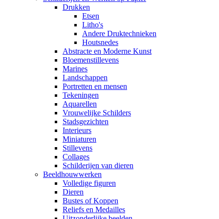
Drukken
Etsen
Litho's
Andere Druktechnieken
Houtsnedes
Abstracte en Moderne Kunst
Bloemenstillevens
Marines
Landschappen
Portretten en mensen
Tekeningen
Aquarellen
Vrouwelijke Schilders
Stadsgezichten
Interieurs
Miniaturen
Stillevens
Collages
Schilderijen van dieren
Beeldhouwwerken
Volledige figuren
Dieren
Bustes of Koppen
Reliefs en Medailles
Uitzonderlijke beelden