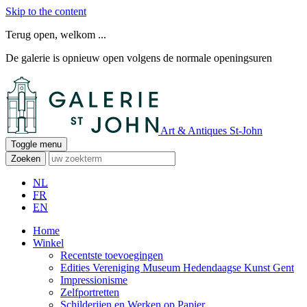
Skip to the content
Terug open, welkom ...
De galerie is opnieuw open volgens de normale openingsuren
Art & Antiques St-John
Toggle menu
Zoeken
NL
FR
EN
Home
Winkel
Recentste toevoegingen
Edities Vereniging Museum Hedendaagse Kunst Gent
Impressionisme
Zelfportretten
Schilderijen en Werken op Papier