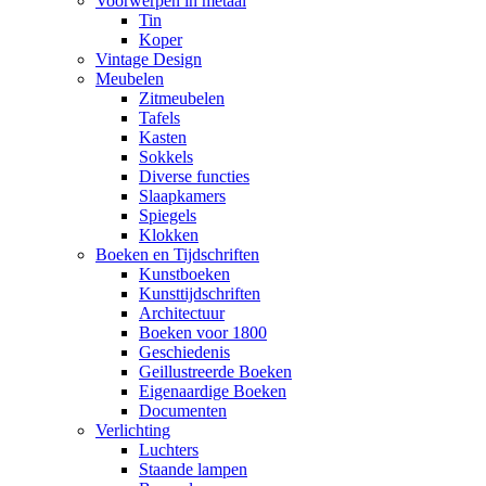
Voorwerpen in metaal
Tin
Koper
Vintage Design
Meubelen
Zitmeubelen
Tafels
Kasten
Sokkels
Diverse functies
Slaapkamers
Spiegels
Klokken
Boeken en Tijdschriften
Kunstboeken
Kunsttijdschriften
Architectuur
Boeken voor 1800
Geschiedenis
Geillustreerde Boeken
Eigenaardige Boeken
Documenten
Verlichting
Luchters
Staande lampen