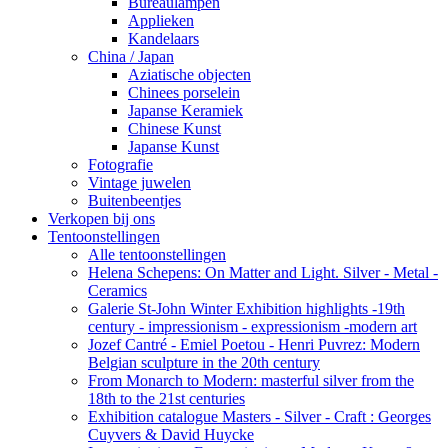
Bureaulampen
Applieken
Kandelaars
China / Japan
Aziatische objecten
Chinees porselein
Japanse Keramiek
Chinese Kunst
Japanse Kunst
Fotografie
Vintage juwelen
Buitenbeentjes
Verkopen bij ons
Tentoonstellingen
Alle tentoonstellingen
Helena Schepens: On Matter and Light. Silver - Metal -
Ceramics
Galerie St-John Winter Exhibition highlights -19th
century - impressionism - expressionism -modern art
Jozef Cantré - Emiel Poetou - Henri Puvrez: Modern
Belgian sculpture in the 20th century
From Monarch to Modern: masterful silver from the
18th to the 21st centuries
Exhibition catalogue Masters - Silver - Craft : Georges
Cuyvers & David Huycke