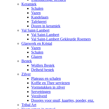
Keramiek
Schalen
Vazen
Kandelaars
Tafelgerei
Dozen in keramiek
Val Saint-Lambert
Val Saint-Lambert
Val Saint-Lambert Gekleurde Roemers
Glaswerk en Kristal
Vazen
Schalen
Glazen
Bestek
Wolfers Bestek
Delheid bestek
Zilver
Plateaus en schalen
Koffie en Thee serviezen
Vormstukken in zilver
Servetringen
Verzilverd
Doosjes voor snuif, kaartjes, poeder, enz.
Tribal Art