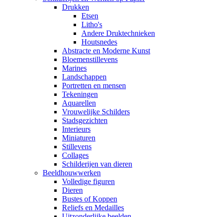
Drukken
Etsen
Litho's
Andere Druktechnieken
Houtsnedes
Abstracte en Moderne Kunst
Bloemenstillevens
Marines
Landschappen
Portretten en mensen
Tekeningen
Aquarellen
Vrouwelijke Schilders
Stadsgezichten
Interieurs
Miniaturen
Stillevens
Collages
Schilderijen van dieren
Beeldhouwwerken
Volledige figuren
Dieren
Bustes of Koppen
Reliefs en Medailles
Uitzonderlijke beelden