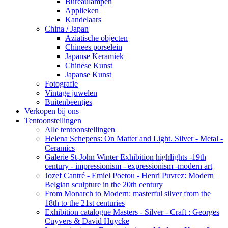
Bureaulampen
Applieken
Kandelaars
China / Japan
Aziatische objecten
Chinees porselein
Japanse Keramiek
Chinese Kunst
Japanse Kunst
Fotografie
Vintage juwelen
Buitenbeentjes
Verkopen bij ons
Tentoonstellingen
Alle tentoonstellingen
Helena Schepens: On Matter and Light. Silver - Metal -
Ceramics
Galerie St-John Winter Exhibition highlights -19th
century - impressionism - expressionism -modern art
Jozef Cantré - Emiel Poetou - Henri Puvrez: Modern
Belgian sculpture in the 20th century
From Monarch to Modern: masterful silver from the
18th to the 21st centuries
Exhibition catalogue Masters - Silver - Craft : Georges
Cuyvers & David Huycke