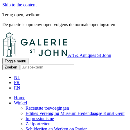
Skip to the content
Terug open, welkom ...
De galerie is opnieuw open volgens de normale openingsuren
Art & Antiques St-John
Toggle menu
Zoeken
NL
FR
EN
Home
Winkel
Recentste toevoegingen
Edities Vereniging Museum Hedendaagse Kunst Gent
Impressionisme
Zelfportretten
Schilderijen en Werken op Papier