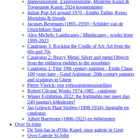
Impressionisme, Expressionisme, Moderne Kunst &
Toegepaste Kunst: 2024 hoogtepunten
Italian Pop Art around 1970 - Emilio Tadini, Keizo
Morishita & friends
Jacques Bergmans (1891-1959) | Schilder van de
Onzichtbare Stad
Alex Michels: Landscapes / Mindscapes - works from
1999-2023
Catalogus 3: Rocking the Cradle of Art: Art from the
60s and 70s
Catalogus 2: Heavy Metal: Silver and metal Objects
from the eighteen eighties to the noughties
Catalogus 1: Fine 19th century painting - Emile Claus
100 years later - Gand Artistique: 20th century painters
and sculptors in Ghent
Pierre Vlerick: een verkoopstentoonstelling
Robert Clicque Works 1974-1982 - catalogue
Winter Exhibition 2022: the highlights met meer dan
240 pagina's kijkplezier!
Jan Grinwis Plaat Stultjes (1898-1934): biografie en
catalogus
Albert Baertsoen (1866-1922) en tijdgenoten
Over St-John
De Sint-Jan in d'Olie Kapel: onze galerie in Gent
Over Galerie St-John