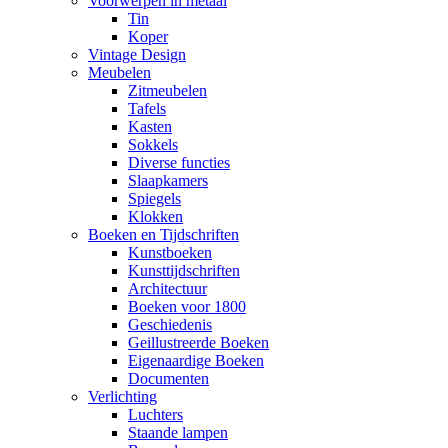
Voorwerpen in metaal
Tin
Koper
Vintage Design
Meubelen
Zitmeubelen
Tafels
Kasten
Sokkels
Diverse functies
Slaapkamers
Spiegels
Klokken
Boeken en Tijdschriften
Kunstboeken
Kunsttijdschriften
Architectuur
Boeken voor 1800
Geschiedenis
Geillustreerde Boeken
Eigenaardige Boeken
Documenten
Verlichting
Luchters
Staande lampen