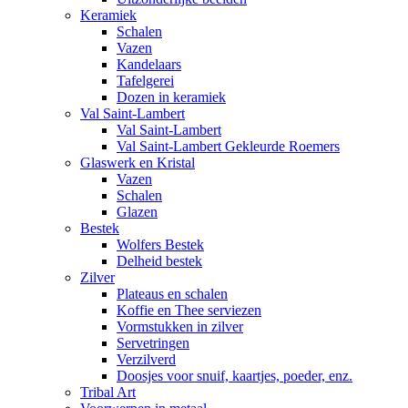
Keramiek
Schalen
Vazen
Kandelaars
Tafelgerei
Dozen in keramiek
Val Saint-Lambert
Val Saint-Lambert
Val Saint-Lambert Gekleurde Roemers
Glaswerk en Kristal
Vazen
Schalen
Glazen
Bestek
Wolfers Bestek
Delheid bestek
Zilver
Plateaus en schalen
Koffie en Thee serviezen
Vormstukken in zilver
Servetringen
Verzilverd
Doosjes voor snuif, kaartjes, poeder, enz.
Tribal Art