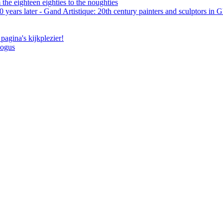
the eighteen eighties to the noughties
 years later - Gand Artistique: 20th century painters and sculptors in 
pagina's kijkplezier!
logus