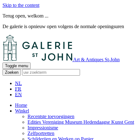
Skip to the content
Terug open, welkom ...
De galerie is opnieuw open volgens de normale openingsuren
Art & Antiques St-John
Toggle menu
Zoeken
NL
FR
EN
Home
Winkel
Recentste toevoegingen
Edities Vereniging Museum Hedendaagse Kunst Gent
Impressionisme
Zelfportretten
Schilderijen en Werken op Papier