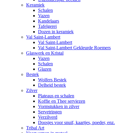
Keramiek
Schalen
Vazen
Kandelaars
Tafelgerei
Dozen in keramiek
Val Saint-Lambert
Val Saint-Lambert
Val Saint-Lambert Gekleurde Roemers
Glaswerk en Kristal
Vazen
Schalen
Glazen
Bestek
Wolfers Bestek
Delheid bestek
Zilver
Plateaus en schalen
Koffie en Thee serviezen
Vormstukken in zilver
Servetringen
Verzilverd
Doosjes voor snuif, kaartjes, poeder, enz.
Tribal Art