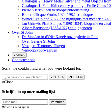
Catalogus 2: Heavy Metal: Silver and metal Objects from 
Catalogus 1: Fine 19th century painting - Emile Claus 100
Pierre Vlerick: een verkoopstentoonstelling
Robert Clicque Works 1974-1982 - catalogue
Winter Exhibition 2022: the highlights met meer dan 240 
Jan Grinwis Plaat Stultjes (1898-1934): biografie en cata
Albert Baertsoen (1866-1922) en tijdgenoten
Over St-John
De Sint-Jan in d'Olie Kapel: onze galerie in Gent
Over Galerie St-John
Vroegere Tentoonstellingen
Verkoopsvoorwaarden
Zoeken
Contacteer ons
Sorry, we couldn't find what you were looking for.
ZOEKEN
ZOEKEN
×
Close
Schrijf u in op onze mailing lijst
Versturen
We won't send spam.