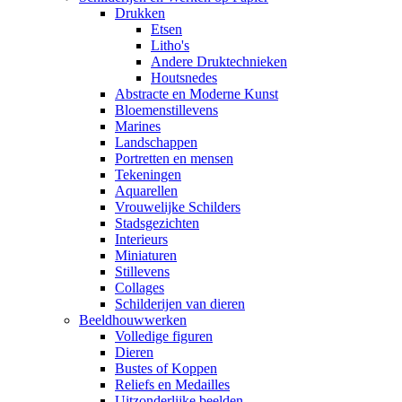
Drukken
Etsen
Litho's
Andere Druktechnieken
Houtsnedes
Abstracte en Moderne Kunst
Bloemenstillevens
Marines
Landschappen
Portretten en mensen
Tekeningen
Aquarellen
Vrouwelijke Schilders
Stadsgezichten
Interieurs
Miniaturen
Stillevens
Collages
Schilderijen van dieren
Beeldhouwwerken
Volledige figuren
Dieren
Bustes of Koppen
Reliefs en Medailles
Uitzonderlijke beelden