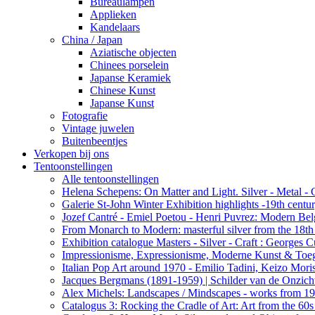
Bureaulampen
Applieken
Kandelaars
China / Japan
Aziatische objecten
Chinees porselein
Japanse Keramiek
Chinese Kunst
Japanse Kunst
Fotografie
Vintage juwelen
Buitenbeentjes
Verkopen bij ons
Tentoonstellingen
Alle tentoonstellingen
Helena Schepens: On Matter and Light. Silver - Metal -
Galerie St-John Winter Exhibition highlights -19th centu
Jozef Cantré - Emiel Poetou - Henri Puvrez: Modern Belg
From Monarch to Modern: masterful silver from the 18th t
Exhibition catalogue Masters - Silver - Craft : George
Impressionisme, Expressionisme, Moderne Kunst & Toe
Italian Pop Art around 1970 - Emilio Tadini, Keizo Moris
Jacques Bergmans (1891-1959) | Schilder van de Onzich
Alex Michels: Landscapes / Mindscapes - works from 1
Catalogus 3: Rocking the Cradle of Art: Art from the 60s