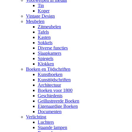
Voorwerpen in metaal
Tin
Koper
Vintage Design
Meubelen
Zitmeubelen
Tafels
Kasten
Sokkels
Diverse functies
Slaapkamers
Spiegels
Klokken
Boeken en Tijdschriften
Kunstboeken
Kunsttijdschriften
Architectuur
Boeken voor 1800
Geschiedenis
Geillustreerde Boeken
Eigenaardige Boeken
Documenten
Verlichting
Luchters
Staande lampen