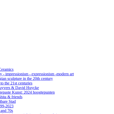
 Ceramics
ry - impressionism - expressionism -modern art
ian sculpture in the 20th century
o the 21st centuries
s Cuyvers & David Huycke
gepaste Kunst: 2024 hoogtepunten
hita & friends
tbare Stad
999-2023
 and 70s