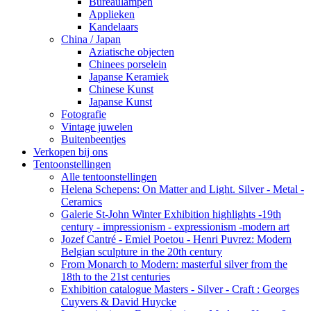
Bureaulampen
Applieken
Kandelaars
China / Japan
Aziatische objecten
Chinees porselein
Japanse Keramiek
Chinese Kunst
Japanse Kunst
Fotografie
Vintage juwelen
Buitenbeentjes
Verkopen bij ons
Tentoonstellingen
Alle tentoonstellingen
Helena Schepens: On Matter and Light. Silver - Metal -
Ceramics
Galerie St-John Winter Exhibition highlights -19th
century - impressionism - expressionism -modern art
Jozef Cantré - Emiel Poetou - Henri Puvrez: Modern
Belgian sculpture in the 20th century
From Monarch to Modern: masterful silver from the
18th to the 21st centuries
Exhibition catalogue Masters - Silver - Craft : Georges
Cuyvers & David Huycke