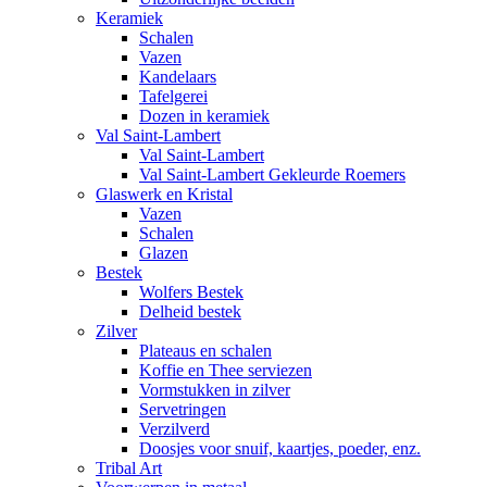
Keramiek
Schalen
Vazen
Kandelaars
Tafelgerei
Dozen in keramiek
Val Saint-Lambert
Val Saint-Lambert
Val Saint-Lambert Gekleurde Roemers
Glaswerk en Kristal
Vazen
Schalen
Glazen
Bestek
Wolfers Bestek
Delheid bestek
Zilver
Plateaus en schalen
Koffie en Thee serviezen
Vormstukken in zilver
Servetringen
Verzilverd
Doosjes voor snuif, kaartjes, poeder, enz.
Tribal Art