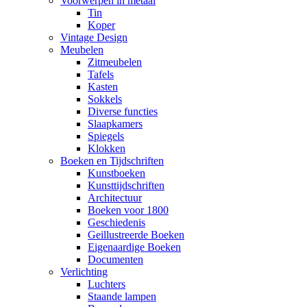
Voorwerpen in metaal
Tin
Koper
Vintage Design
Meubelen
Zitmeubelen
Tafels
Kasten
Sokkels
Diverse functies
Slaapkamers
Spiegels
Klokken
Boeken en Tijdschriften
Kunstboeken
Kunsttijdschriften
Architectuur
Boeken voor 1800
Geschiedenis
Geillustreerde Boeken
Eigenaardige Boeken
Documenten
Verlichting
Luchters
Staande lampen