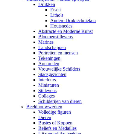
Drukken
Etsen
Litho's
Andere Druktechnieken
Houtsnedes
Abstracte en Moderne Kunst
Bloemenstillevens
Marines
Landschappen
Portretten en mensen
Tekeningen
Aquarellen
Vrouwelijke Schilders
Stadsgezichten
Interieurs
Miniaturen
Stillevens
Collages
Schilderijen van dieren
Beeldhouwwerken
Volledige figuren
Dieren
Bustes of Koppen
Reliefs en Medailles
Uitzonderlijke beelden