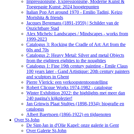
Impressionisme, Expressionisme, Moderne Kunst &
Toegepaste Kunst: 2024 hoogtepunten
Italian Pop Art around 1970 - Emilio Tadini, Keizo
Morishita & friends
Jacques Bergmans (1891-1959) | Schilder van de
Onzichtbare Stad
Alex Michels: Landscapes / Mindscapes - works from
1999-2023
Catalogus 3: Rocking the Cradle of Art: Art from the
60s and 70s
Catalogus 2: Heavy Metal: Silver and metal Objects
from the eighteen eighties to the noughties
Catalogus 1: Fine 19th century painting - Emile Claus
100 years later - Gand Artistique: 20th century painters
and sculptors in Ghent
Pierre Vlerick: een verkoopstentoonstelling
Robert Clicque Works 1974-1982 - catalogue
Winter Exhibition 2022: the highlights met meer dan
240 pagina's kijkplezier!
Jan Grinwis Plaat Stultjes (1898-1934): biografie en
catalogus
Albert Baertsoen (1866-1922) en tijdgenoten
Over St-John
De Sint-Jan in d'Olie Kapel: onze galerie in Gent
Over Galerie St-John