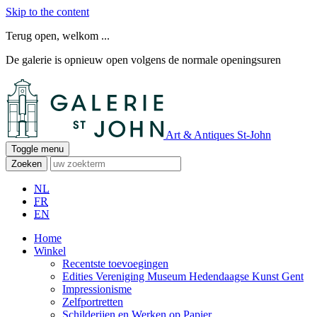
Skip to the content
Terug open, welkom ...
De galerie is opnieuw open volgens de normale openingsuren
Art & Antiques St-John
Toggle menu
Zoeken
NL
FR
EN
Home
Winkel
Recentste toevoegingen
Edities Vereniging Museum Hedendaagse Kunst Gent
Impressionisme
Zelfportretten
Schilderijen en Werken op Papier