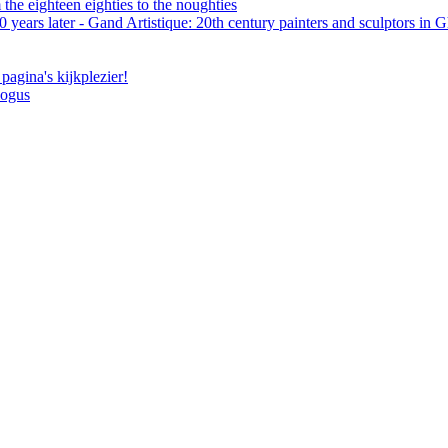
the eighteen eighties to the noughties
 years later - Gand Artistique: 20th century painters and sculptors in 
pagina's kijkplezier!
logus