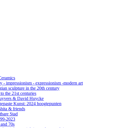
 Ceramics
ry - impressionism - expressionism -modern art
ian sculpture in the 20th century
o the 21st centuries
s Cuyvers & David Huycke
gepaste Kunst: 2024 hoogtepunten
hita & friends
tbare Stad
999-2023
 and 70s