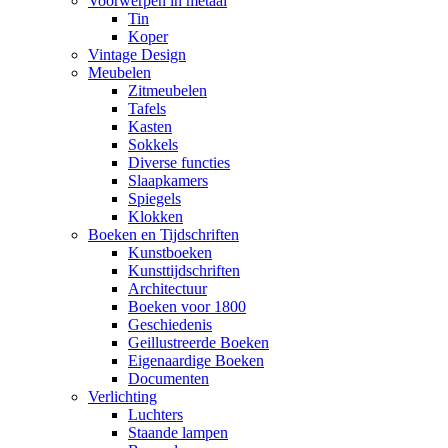
Voorwerpen in metaal
Tin
Koper
Vintage Design
Meubelen
Zitmeubelen
Tafels
Kasten
Sokkels
Diverse functies
Slaapkamers
Spiegels
Klokken
Boeken en Tijdschriften
Kunstboeken
Kunsttijdschriften
Architectuur
Boeken voor 1800
Geschiedenis
Geillustreerde Boeken
Eigenaardige Boeken
Documenten
Verlichting
Luchters
Staande lampen