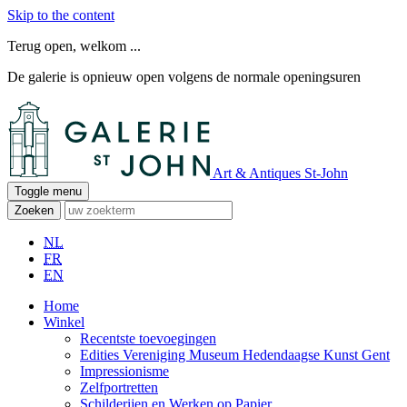
Skip to the content
Terug open, welkom ...
De galerie is opnieuw open volgens de normale openingsuren
Art & Antiques St-John
Toggle menu
Zoeken
NL
FR
EN
Home
Winkel
Recentste toevoegingen
Edities Vereniging Museum Hedendaagse Kunst Gent
Impressionisme
Zelfportretten
Schilderijen en Werken op Papier