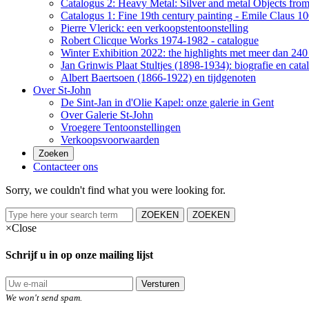
Catalogus 2: Heavy Metal: Silver and metal Objects from 
Catalogus 1: Fine 19th century painting - Emile Claus 100
Pierre Vlerick: een verkoopstentoonstelling
Robert Clicque Works 1974-1982 - catalogue
Winter Exhibition 2022: the highlights met meer dan 240 
Jan Grinwis Plaat Stultjes (1898-1934): biografie en cata
Albert Baertsoen (1866-1922) en tijdgenoten
Over St-John
De Sint-Jan in d'Olie Kapel: onze galerie in Gent
Over Galerie St-John
Vroegere Tentoonstellingen
Verkoopsvoorwaarden
Zoeken
Contacteer ons
Sorry, we couldn't find what you were looking for.
ZOEKEN
ZOEKEN
×
Close
Schrijf u in op onze mailing lijst
Versturen
We won't send spam.