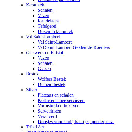
Keramiek
Schalen
Vazen
Kandelaars
Tafelgerei
Dozen in keramiek
Val Saint-Lambert
Val Saint-Lambert
Val Saint-Lambert Gekleurde Roemers
Glaswerk en Kristal
Vazen
Schalen
Glazen
Bestek
Wolfers Bestek
Delheid bestek
Zilver
Plateaus en schalen
Koffie en Thee serviezen
Vormstukken in zilver
Servetringen
Verzilverd
Doosjes voor snuif, kaartjes, poeder, enz.
Tribal Art