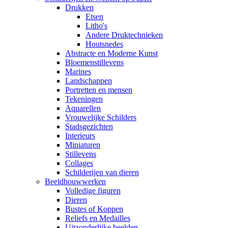
Drukken
Etsen
Litho's
Andere Druktechnieken
Houtsnedes
Abstracte en Moderne Kunst
Bloemenstillevens
Marines
Landschappen
Portretten en mensen
Tekeningen
Aquarellen
Vrouwelijke Schilders
Stadsgezichten
Interieurs
Miniaturen
Stillevens
Collages
Schilderijen van dieren
Beeldhouwwerken
Volledige figuren
Dieren
Bustes of Koppen
Reliefs en Medailles
Uitzonderlijke beelden