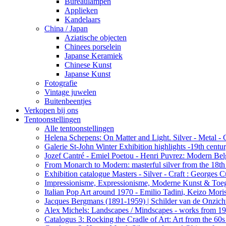
Bureaulampen
Applieken
Kandelaars
China / Japan
Aziatische objecten
Chinees porselein
Japanse Keramiek
Chinese Kunst
Japanse Kunst
Fotografie
Vintage juwelen
Buitenbeentjes
Verkopen bij ons
Tentoonstellingen
Alle tentoonstellingen
Helena Schepens: On Matter and Light. Silver - Metal -
Galerie St-John Winter Exhibition highlights -19th centu
Jozef Cantré - Emiel Poetou - Henri Puvrez: Modern Belg
From Monarch to Modern: masterful silver from the 18th t
Exhibition catalogue Masters - Silver - Craft : George
Impressionisme, Expressionisme, Moderne Kunst & Toe
Italian Pop Art around 1970 - Emilio Tadini, Keizo Moris
Jacques Bergmans (1891-1959) | Schilder van de Onzich
Alex Michels: Landscapes / Mindscapes - works from 1
Catalogus 3: Rocking the Cradle of Art: Art from the 60s