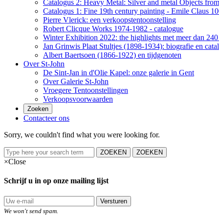
Catalogus 2: Heavy Metal: Silver and metal Objects from 
Catalogus 1: Fine 19th century painting - Emile Claus 100
Pierre Vlerick: een verkoopstentoonstelling
Robert Clicque Works 1974-1982 - catalogue
Winter Exhibition 2022: the highlights met meer dan 240 
Jan Grinwis Plaat Stultjes (1898-1934): biografie en cata
Albert Baertsoen (1866-1922) en tijdgenoten
Over St-John
De Sint-Jan in d'Olie Kapel: onze galerie in Gent
Over Galerie St-John
Vroegere Tentoonstellingen
Verkoopsvoorwaarden
Zoeken
Contacteer ons
Sorry, we couldn't find what you were looking for.
ZOEKEN
ZOEKEN
×
Close
Schrijf u in op onze mailing lijst
Versturen
We won't send spam.