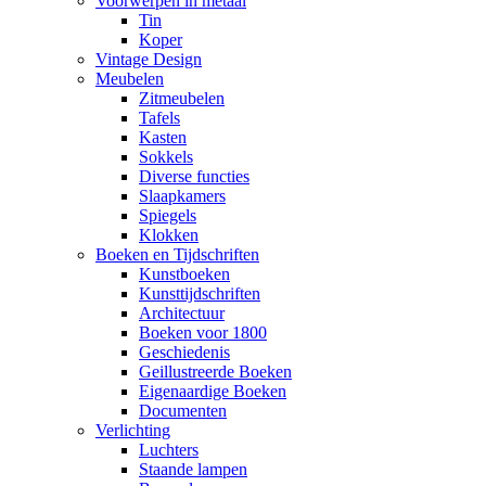
Voorwerpen in metaal
Tin
Koper
Vintage Design
Meubelen
Zitmeubelen
Tafels
Kasten
Sokkels
Diverse functies
Slaapkamers
Spiegels
Klokken
Boeken en Tijdschriften
Kunstboeken
Kunsttijdschriften
Architectuur
Boeken voor 1800
Geschiedenis
Geillustreerde Boeken
Eigenaardige Boeken
Documenten
Verlichting
Luchters
Staande lampen