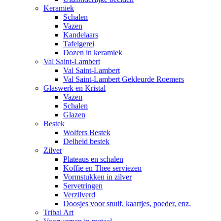
Keramiek
Schalen
Vazen
Kandelaars
Tafelgerei
Dozen in keramiek
Val Saint-Lambert
Val Saint-Lambert
Val Saint-Lambert Gekleurde Roemers
Glaswerk en Kristal
Vazen
Schalen
Glazen
Bestek
Wolfers Bestek
Delheid bestek
Zilver
Plateaus en schalen
Koffie en Thee serviezen
Vormstukken in zilver
Servetringen
Verzilverd
Doosjes voor snuif, kaartjes, poeder, enz.
Tribal Art