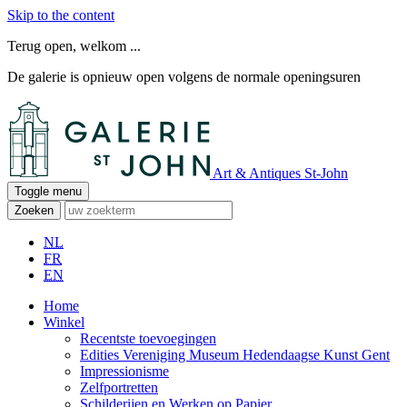
Skip to the content
Terug open, welkom ...
De galerie is opnieuw open volgens de normale openingsuren
Art & Antiques St-John
Toggle menu
Zoeken
NL
FR
EN
Home
Winkel
Recentste toevoegingen
Edities Vereniging Museum Hedendaagse Kunst Gent
Impressionisme
Zelfportretten
Schilderijen en Werken op Papier