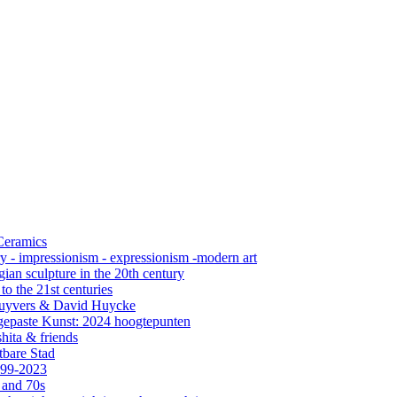
 Ceramics
ry - impressionism - expressionism -modern art
ian sculpture in the 20th century
o the 21st centuries
s Cuyvers & David Huycke
gepaste Kunst: 2024 hoogtepunten
hita & friends
tbare Stad
999-2023
 and 70s