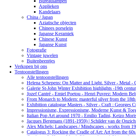
Bureaulampen
Applieken
Kandelaars
China / Japan
Aziatische objecten
Chinees porselein
Japanse Keramiek
Chinese Kunst
Japanse Kunst
Fotografie
Vintage juwelen
Buitenbeentjes
Verkopen bij ons
Tentoonstellingen
Alle tentoonstellingen
Helena Schepens: On Matter and Light. Silver - Metal -
Galerie St-John Winter Exhibition highlights -19th centu
Jozef Cantré - Emiel Poetou - Henri Puvrez: Modern Belg
From Monarch to Modern: masterful silver from the 18th t
Exhibition catalogue Masters - Silver - Craft : George
Impressionisme, Expressionisme, Moderne Kunst & Toe
Italian Pop Art around 1970 - Emilio Tadini, Keizo Moris
Jacques Bergmans (1891-1959) | Schilder van de Onzich
Alex Michels: Landscapes / Mindscapes - works from 1
Catalogus 3: Rocking the Cradle of Art: Art from the 60s