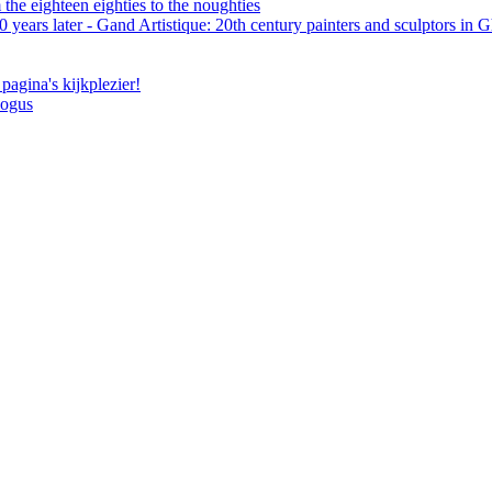
the eighteen eighties to the noughties
 years later - Gand Artistique: 20th century painters and sculptors in 
pagina's kijkplezier!
logus