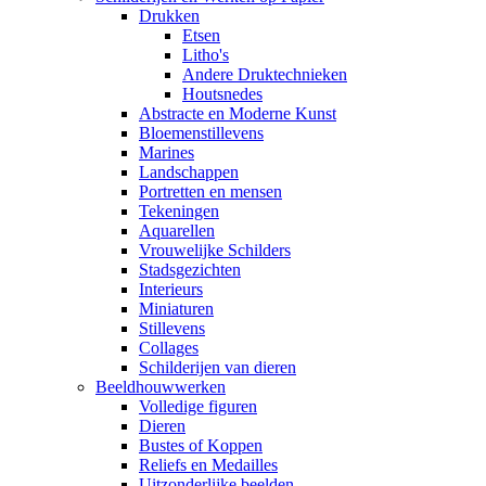
Drukken
Etsen
Litho's
Andere Druktechnieken
Houtsnedes
Abstracte en Moderne Kunst
Bloemenstillevens
Marines
Landschappen
Portretten en mensen
Tekeningen
Aquarellen
Vrouwelijke Schilders
Stadsgezichten
Interieurs
Miniaturen
Stillevens
Collages
Schilderijen van dieren
Beeldhouwwerken
Volledige figuren
Dieren
Bustes of Koppen
Reliefs en Medailles
Uitzonderlijke beelden