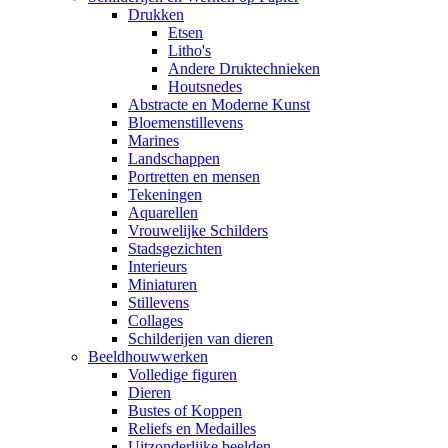
Drukken
Etsen
Litho's
Andere Druktechnieken
Houtsnedes
Abstracte en Moderne Kunst
Bloemenstillevens
Marines
Landschappen
Portretten en mensen
Tekeningen
Aquarellen
Vrouwelijke Schilders
Stadsgezichten
Interieurs
Miniaturen
Stillevens
Collages
Schilderijen van dieren
Beeldhouwwerken
Volledige figuren
Dieren
Bustes of Koppen
Reliefs en Medailles
Uitzonderlijke beelden