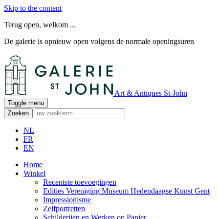
Skip to the content
Terug open, welkom ...
De galerie is opnieuw open volgens de normale openingsuren
Art & Antiques St-John
Toggle menu
Zoeken
NL
FR
EN
Home
Winkel
Recentste toevoegingen
Edities Vereniging Museum Hedendaagse Kunst Gent
Impressionisme
Zelfportretten
Schilderijen en Werken op Papier