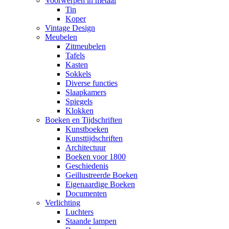
Voorwerpen in metaal
Tin
Koper
Vintage Design
Meubelen
Zitmeubelen
Tafels
Kasten
Sokkels
Diverse functies
Slaapkamers
Spiegels
Klokken
Boeken en Tijdschriften
Kunstboeken
Kunsttijdschriften
Architectuur
Boeken voor 1800
Geschiedenis
Geillustreerde Boeken
Eigenaardige Boeken
Documenten
Verlichting
Luchters
Staande lampen