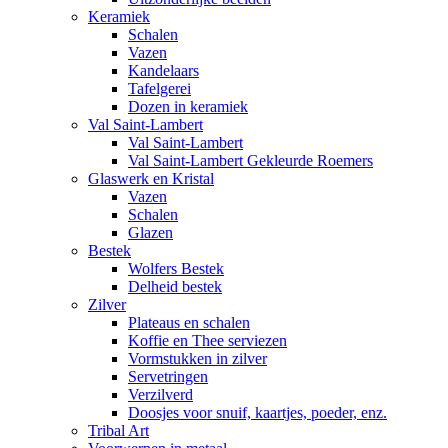
Keramiek
Schalen
Vazen
Kandelaars
Tafelgerei
Dozen in keramiek
Val Saint-Lambert
Val Saint-Lambert
Val Saint-Lambert Gekleurde Roemers
Glaswerk en Kristal
Vazen
Schalen
Glazen
Bestek
Wolfers Bestek
Delheid bestek
Zilver
Plateaus en schalen
Koffie en Thee serviezen
Vormstukken in zilver
Servetringen
Verzilverd
Doosjes voor snuif, kaartjes, poeder, enz.
Tribal Art