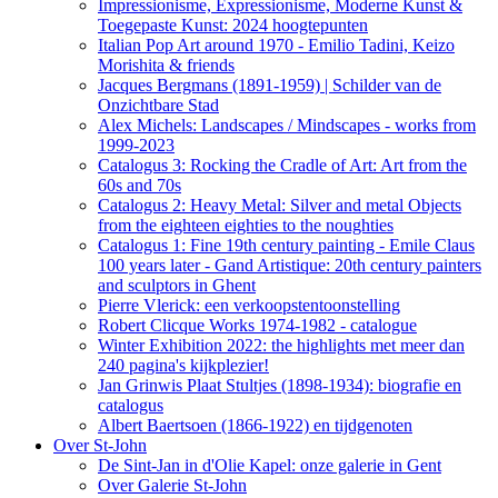
Impressionisme, Expressionisme, Moderne Kunst &
Toegepaste Kunst: 2024 hoogtepunten
Italian Pop Art around 1970 - Emilio Tadini, Keizo
Morishita & friends
Jacques Bergmans (1891-1959) | Schilder van de
Onzichtbare Stad
Alex Michels: Landscapes / Mindscapes - works from
1999-2023
Catalogus 3: Rocking the Cradle of Art: Art from the
60s and 70s
Catalogus 2: Heavy Metal: Silver and metal Objects
from the eighteen eighties to the noughties
Catalogus 1: Fine 19th century painting - Emile Claus
100 years later - Gand Artistique: 20th century painters
and sculptors in Ghent
Pierre Vlerick: een verkoopstentoonstelling
Robert Clicque Works 1974-1982 - catalogue
Winter Exhibition 2022: the highlights met meer dan
240 pagina's kijkplezier!
Jan Grinwis Plaat Stultjes (1898-1934): biografie en
catalogus
Albert Baertsoen (1866-1922) en tijdgenoten
Over St-John
De Sint-Jan in d'Olie Kapel: onze galerie in Gent
Over Galerie St-John