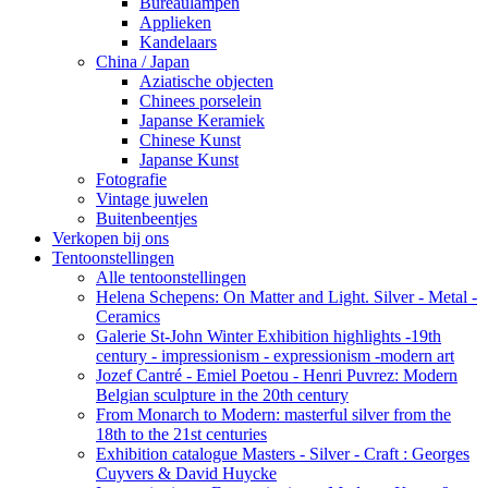
Bureaulampen
Applieken
Kandelaars
China / Japan
Aziatische objecten
Chinees porselein
Japanse Keramiek
Chinese Kunst
Japanse Kunst
Fotografie
Vintage juwelen
Buitenbeentjes
Verkopen bij ons
Tentoonstellingen
Alle tentoonstellingen
Helena Schepens: On Matter and Light. Silver - Metal -
Ceramics
Galerie St-John Winter Exhibition highlights -19th
century - impressionism - expressionism -modern art
Jozef Cantré - Emiel Poetou - Henri Puvrez: Modern
Belgian sculpture in the 20th century
From Monarch to Modern: masterful silver from the
18th to the 21st centuries
Exhibition catalogue Masters - Silver - Craft : Georges
Cuyvers & David Huycke