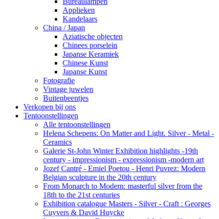
Bureaulampen
Applieken
Kandelaars
China / Japan
Aziatische objecten
Chinees porselein
Japanse Keramiek
Chinese Kunst
Japanse Kunst
Fotografie
Vintage juwelen
Buitenbeentjes
Verkopen bij ons
Tentoonstellingen
Alle tentoonstellingen
Helena Schepens: On Matter and Light. Silver - Metal -
Ceramics
Galerie St-John Winter Exhibition highlights -19th
century - impressionism - expressionism -modern art
Jozef Cantré - Emiel Poetou - Henri Puvrez: Modern
Belgian sculpture in the 20th century
From Monarch to Modern: masterful silver from the
18th to the 21st centuries
Exhibition catalogue Masters - Silver - Craft : Georges
Cuyvers & David Huycke