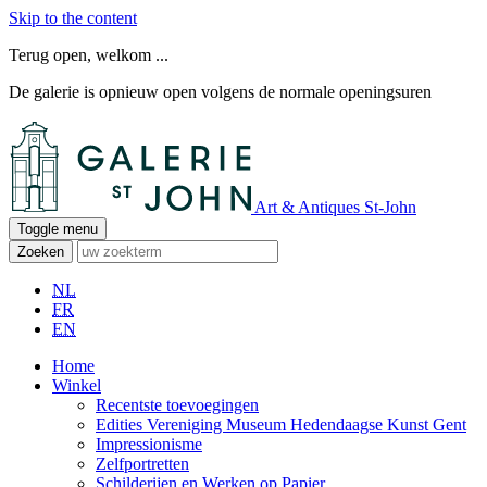
Skip to the content
Terug open, welkom ...
De galerie is opnieuw open volgens de normale openingsuren
Art & Antiques St-John
Toggle menu
Zoeken
NL
FR
EN
Home
Winkel
Recentste toevoegingen
Edities Vereniging Museum Hedendaagse Kunst Gent
Impressionisme
Zelfportretten
Schilderijen en Werken op Papier