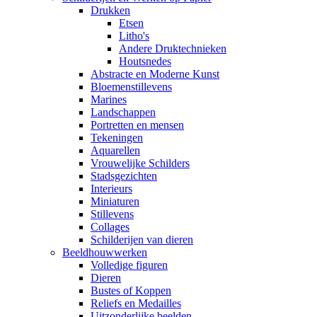
Drukken
Etsen
Litho's
Andere Druktechnieken
Houtsnedes
Abstracte en Moderne Kunst
Bloemenstillevens
Marines
Landschappen
Portretten en mensen
Tekeningen
Aquarellen
Vrouwelijke Schilders
Stadsgezichten
Interieurs
Miniaturen
Stillevens
Collages
Schilderijen van dieren
Beeldhouwwerken
Volledige figuren
Dieren
Bustes of Koppen
Reliefs en Medailles
Uitzonderlijke beelden