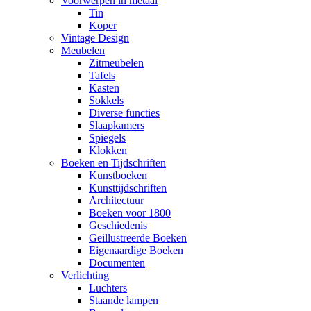
Voorwerpen in metaal
Tin
Koper
Vintage Design
Meubelen
Zitmeubelen
Tafels
Kasten
Sokkels
Diverse functies
Slaapkamers
Spiegels
Klokken
Boeken en Tijdschriften
Kunstboeken
Kunsttijdschriften
Architectuur
Boeken voor 1800
Geschiedenis
Geillustreerde Boeken
Eigenaardige Boeken
Documenten
Verlichting
Luchters
Staande lampen