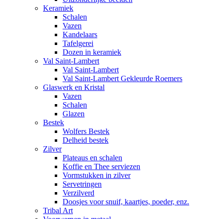
Keramiek
Schalen
Vazen
Kandelaars
Tafelgerei
Dozen in keramiek
Val Saint-Lambert
Val Saint-Lambert
Val Saint-Lambert Gekleurde Roemers
Glaswerk en Kristal
Vazen
Schalen
Glazen
Bestek
Wolfers Bestek
Delheid bestek
Zilver
Plateaus en schalen
Koffie en Thee serviezen
Vormstukken in zilver
Servetringen
Verzilverd
Doosjes voor snuif, kaartjes, poeder, enz.
Tribal Art