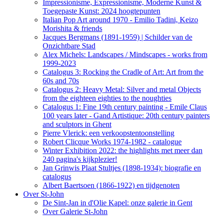
Impressionisme, Expressionisme, Moderne Kunst &
Toegepaste Kunst: 2024 hoogtepunten
Italian Pop Art around 1970 - Emilio Tadini, Keizo
Morishita & friends
Jacques Bergmans (1891-1959) | Schilder van de
Onzichtbare Stad
Alex Michels: Landscapes / Mindscapes - works from
1999-2023
Catalogus 3: Rocking the Cradle of Art: Art from the
60s and 70s
Catalogus 2: Heavy Metal: Silver and metal Objects
from the eighteen eighties to the noughties
Catalogus 1: Fine 19th century painting - Emile Claus
100 years later - Gand Artistique: 20th century painters
and sculptors in Ghent
Pierre Vlerick: een verkoopstentoonstelling
Robert Clicque Works 1974-1982 - catalogue
Winter Exhibition 2022: the highlights met meer dan
240 pagina's kijkplezier!
Jan Grinwis Plaat Stultjes (1898-1934): biografie en
catalogus
Albert Baertsoen (1866-1922) en tijdgenoten
Over St-John
De Sint-Jan in d'Olie Kapel: onze galerie in Gent
Over Galerie St-John