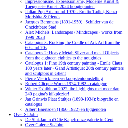
Impressionisme, Expressionisme, Moderne Kunst &
Toegepaste Kunst: 2024 hoogtepunten
Italian Pop Art around 1970 - Emilio Tadini, Keizo
Morishita & friends
Jacques Bergmans (1891-1959) | Schilder van de
Onzichtbare Stad
Alex Michels: Landscapes / Mindscapes - works from
1999-2023
Catalogus 3: Rocking the Cradle of Art: Art from the
60s and 70s
Catalogus 2: Heavy Metal: Silver and metal Objects
from the eighteen eighties to the noughties
Catalogus 1: Fine 19th century painting - Emile Claus
100 years later - Gand Artistique: 20th century painters
and sculptors in Ghent
Pierre Vlerick: een verkoopstentoonstelling
Robert Clicque Works 1974-1982 - catalogue
Winter Exhibition 2022: the highlights met meer dan
240 pagina's kijkplezier!
Jan Grinwis Plaat Stultjes (1898-1934): biografie en
catalogus
Albert Baertsoen (1866-1922) en tijdgenoten
Over St-John
De Sint-Jan in d'Olie Kapel: onze galerie in Gent
Over Galerie St-John