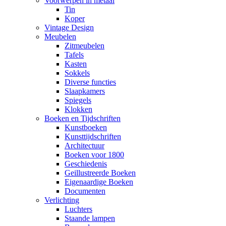
Voorwerpen in metaal
Tin
Koper
Vintage Design
Meubelen
Zitmeubelen
Tafels
Kasten
Sokkels
Diverse functies
Slaapkamers
Spiegels
Klokken
Boeken en Tijdschriften
Kunstboeken
Kunsttijdschriften
Architectuur
Boeken voor 1800
Geschiedenis
Geillustreerde Boeken
Eigenaardige Boeken
Documenten
Verlichting
Luchters
Staande lampen