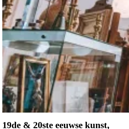
19de & 20ste eeuwse kunst,