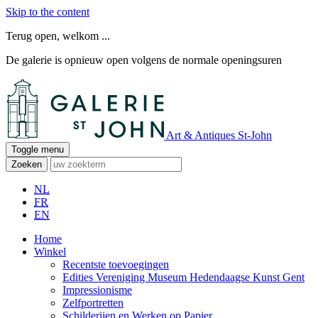
Skip to the content
Terug open, welkom ...
De galerie is opnieuw open volgens de normale openingsuren
Art & Antiques St-John
Toggle menu
Zoeken
NL
FR
EN
Home
Winkel
Recentste toevoegingen
Edities Vereniging Museum Hedendaagse Kunst Gent
Impressionisme
Zelfportretten
Schilderijen en Werken op Papier