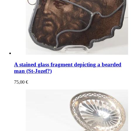
A stained glass fragment depicting a bearded
man (St-Jozef?)
75,00 €