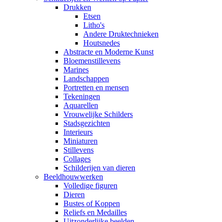
Drukken
Etsen
Litho's
Andere Druktechnieken
Houtsnedes
Abstracte en Moderne Kunst
Bloemenstillevens
Marines
Landschappen
Portretten en mensen
Tekeningen
Aquarellen
Vrouwelijke Schilders
Stadsgezichten
Interieurs
Miniaturen
Stillevens
Collages
Schilderijen van dieren
Beeldhouwwerken
Volledige figuren
Dieren
Bustes of Koppen
Reliefs en Medailles
Uitzonderlijke beelden