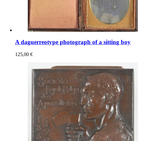
A daguerreotype photograph of a sitting boy
125,00 €