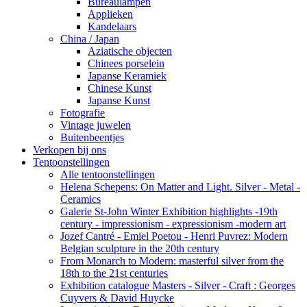
Bureaulampen
Applieken
Kandelaars
China / Japan
Aziatische objecten
Chinees porselein
Japanse Keramiek
Chinese Kunst
Japanse Kunst
Fotografie
Vintage juwelen
Buitenbeentjes
Verkopen bij ons
Tentoonstellingen
Alle tentoonstellingen
Helena Schepens: On Matter and Light. Silver - Metal -
Ceramics
Galerie St-John Winter Exhibition highlights -19th
century - impressionism - expressionism -modern art
Jozef Cantré - Emiel Poetou - Henri Puvrez: Modern
Belgian sculpture in the 20th century
From Monarch to Modern: masterful silver from the
18th to the 21st centuries
Exhibition catalogue Masters - Silver - Craft : Georges
Cuyvers & David Huycke