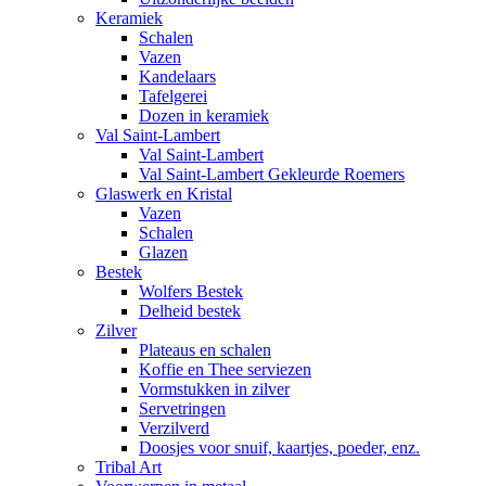
Keramiek
Schalen
Vazen
Kandelaars
Tafelgerei
Dozen in keramiek
Val Saint-Lambert
Val Saint-Lambert
Val Saint-Lambert Gekleurde Roemers
Glaswerk en Kristal
Vazen
Schalen
Glazen
Bestek
Wolfers Bestek
Delheid bestek
Zilver
Plateaus en schalen
Koffie en Thee serviezen
Vormstukken in zilver
Servetringen
Verzilverd
Doosjes voor snuif, kaartjes, poeder, enz.
Tribal Art