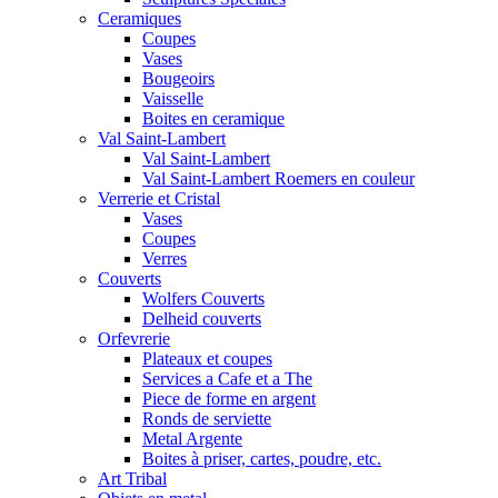
Ceramiques
Coupes
Vases
Bougeoirs
Vaisselle
Boites en ceramique
Val Saint-Lambert
Val Saint-Lambert
Val Saint-Lambert Roemers en couleur
Verrerie et Cristal
Vases
Coupes
Verres
Couverts
Wolfers Couverts
Delheid couverts
Orfevrerie
Plateaux et coupes
Services a Cafe et a The
Piece de forme en argent
Ronds de serviette
Metal Argente
Boites à priser, cartes, poudre, etc.
Art Tribal