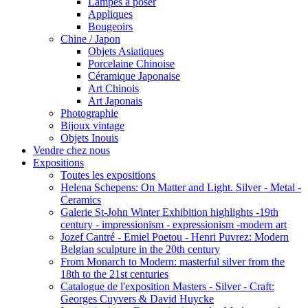
Lampes a poser
Appliques
Bougeoirs
Chine / Japon
Objets Asiatiques
Porcelaine Chinoise
Céramique Japonaise
Art Chinois
Art Japonais
Photographie
Bijoux vintage
Objets Inouis
Vendre chez nous
Expositions
Toutes les expositions
Helena Schepens: On Matter and Light. Silver - Metal -
Ceramics
Galerie St-John Winter Exhibition highlights -19th
century - impressionism - expressionism -modern art
Jozef Cantré - Emiel Poetou - Henri Puvrez: Modern
Belgian sculpture in the 20th century
From Monarch to Modern: masterful silver from the
18th to the 21st centuries
Catalogue de l'exposition Masters - Silver - Craft:
Georges Cuyvers & David Huycke