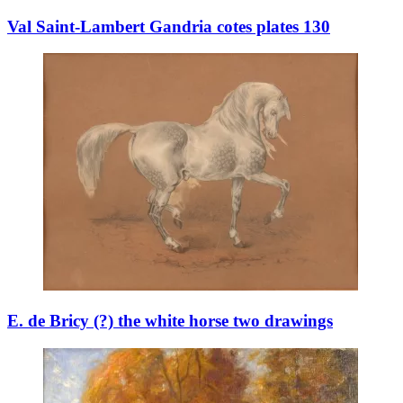
Val Saint-Lambert Gandria cotes plates 130
E. de Bricy (?) the white horse two drawings