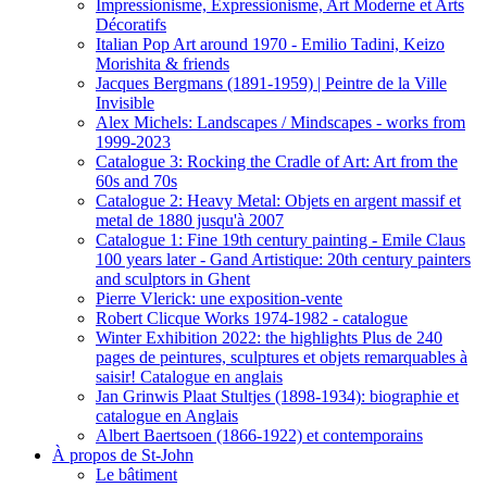
Impressionisme, Expressionisme, Art Moderne et Arts
Décoratifs
Italian Pop Art around 1970 - Emilio Tadini, Keizo
Morishita & friends
Jacques Bergmans (1891-1959) | Peintre de la Ville
Invisible
Alex Michels: Landscapes / Mindscapes - works from
1999-2023
Catalogue 3: Rocking the Cradle of Art: Art from the
60s and 70s
Catalogue 2: Heavy Metal: Objets en argent massif et
metal de 1880 jusqu'à 2007
Catalogue 1: Fine 19th century painting - Emile Claus
100 years later - Gand Artistique: 20th century painters
and sculptors in Ghent
Pierre Vlerick: une exposition-vente
Robert Clicque Works 1974-1982 - catalogue
Winter Exhibition 2022: the highlights Plus de 240
pages de peintures, sculptures et objets remarquables à
saisir! Catalogue en anglais
Jan Grinwis Plaat Stultjes (1898-1934): biographie et
catalogue en Anglais
Albert Baertsoen (1866-1922) et contemporains
À propos de St-John
Le bâtiment