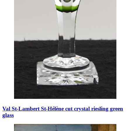
Val St-Lambert St-Hélène cut crystal riesling green
glass