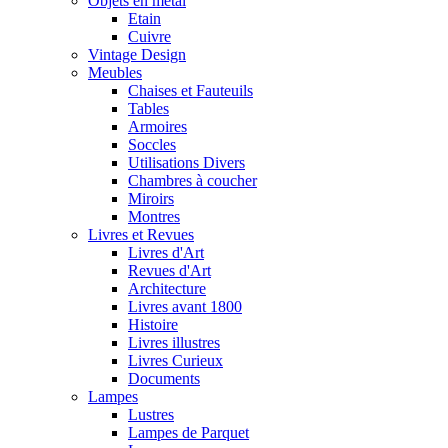
Objets en metal
Etain
Cuivre
Vintage Design
Meubles
Chaises et Fauteuils
Tables
Armoires
Soccles
Utilisations Divers
Chambres à coucher
Miroirs
Montres
Livres et Revues
Livres d'Art
Revues d'Art
Architecture
Livres avant 1800
Histoire
Livres illustres
Livres Curieux
Documents
Lampes
Lustres
Lampes de Parquet