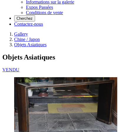
Informations sur la galerie
Expos Passées
Conditions de vente
Cherchez
Contactez-nous
Gallery
Chine / Japon
Objets Asiatiques
Objets Asiatiques
VENDU