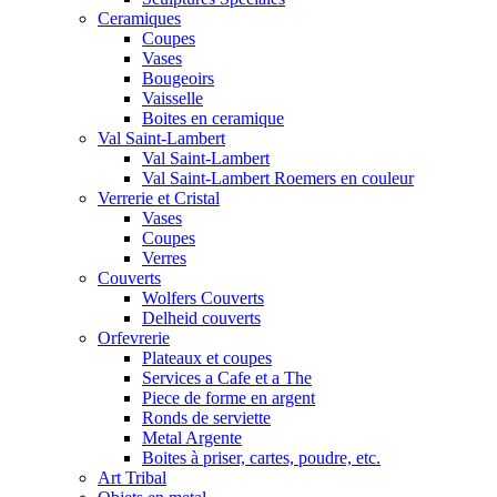
Ceramiques
Coupes
Vases
Bougeoirs
Vaisselle
Boites en ceramique
Val Saint-Lambert
Val Saint-Lambert
Val Saint-Lambert Roemers en couleur
Verrerie et Cristal
Vases
Coupes
Verres
Couverts
Wolfers Couverts
Delheid couverts
Orfevrerie
Plateaux et coupes
Services a Cafe et a The
Piece de forme en argent
Ronds de serviette
Metal Argente
Boites à priser, cartes, poudre, etc.
Art Tribal