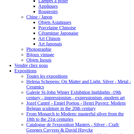
Lampes a poser
Appliques
Bougeoirs
Chine / Japon
Objets Asiatiques
Porcelaine Chinoise
Céramique Japonaise
Art Chinois
Art Japonais
Photographie
Bijoux vintage
Objets Inouis
Vendre chez nous
Expositions
Toutes les expositions
Helena Schepens: On Matter and Light. Silver - Metal -
Ceramics
Galerie St-John Winter Exhibition highlights -19th
century - impressionism - expressionism -modern art
Jozef Cantré - Emiel Poetou - Henri Puvrez: Modern
Belgian sculpture in the 20th century
From Monarch to Modern: masterful silver from the
18th to the 21st centuries
Catalogue de l'exposition Masters - Silver - Craft:
Georges Cuyvers & David Huycke