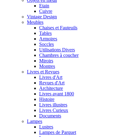
Objets en metal
Etain
Cuivre
Vintage Design
Meubles
Chaises et Fauteuils
Tables
Armoires
Soccles
Utilisations Divers
Chambres à coucher
Miroirs
Montres
Livres et Revues
Livres d'Art
Revues d'Art
Architecture
Livres avant 1800
Histoire
Livres illustres
Livres Curieux
Documents
Lampes
Lustres
Lampes de Parquet