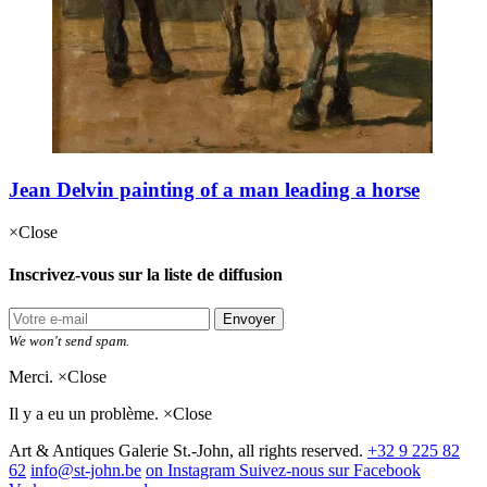
Jean Delvin painting of a man leading a horse
×
Close
Inscrivez-vous sur la liste de diffusion
Envoyer
We won't send spam.
Merci.
×
Close
Il y a eu un problème.
×
Close
Art & Antiques Galerie St.-John, all rights reserved.
+32 9 225 82
62
info@st-john.be
on Instagram
Suivez-nous sur Facebook