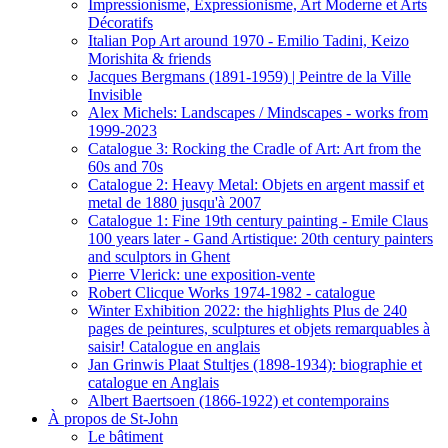
Impressionisme, Expressionisme, Art Moderne et Arts
Décoratifs
Italian Pop Art around 1970 - Emilio Tadini, Keizo
Morishita & friends
Jacques Bergmans (1891-1959) | Peintre de la Ville
Invisible
Alex Michels: Landscapes / Mindscapes - works from
1999-2023
Catalogue 3: Rocking the Cradle of Art: Art from the
60s and 70s
Catalogue 2: Heavy Metal: Objets en argent massif et
metal de 1880 jusqu'à 2007
Catalogue 1: Fine 19th century painting - Emile Claus
100 years later - Gand Artistique: 20th century painters
and sculptors in Ghent
Pierre Vlerick: une exposition-vente
Robert Clicque Works 1974-1982 - catalogue
Winter Exhibition 2022: the highlights Plus de 240
pages de peintures, sculptures et objets remarquables à
saisir! Catalogue en anglais
Jan Grinwis Plaat Stultjes (1898-1934): biographie et
catalogue en Anglais
Albert Baertsoen (1866-1922) et contemporains
À propos de St-John
Le bâtiment