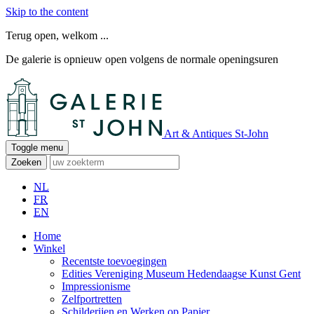
Skip to the content
Terug open, welkom ...
De galerie is opnieuw open volgens de normale openingsuren
Art & Antiques St-John
Toggle menu
Zoeken
NL
FR
EN
Home
Winkel
Recentste toevoegingen
Edities Vereniging Museum Hedendaagse Kunst Gent
Impressionisme
Zelfportretten
Schilderijen en Werken op Papier