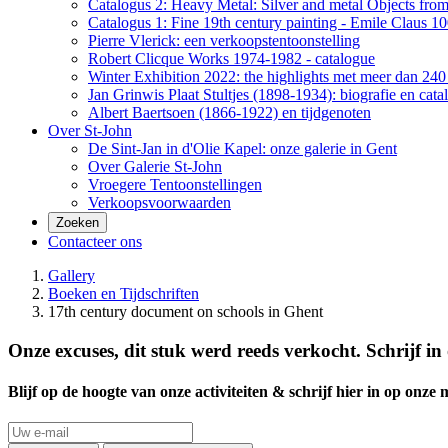
Catalogus 2: Heavy Metal: Silver and metal Objects from 
Catalogus 1: Fine 19th century painting - Emile Claus 100
Pierre Vlerick: een verkoopstentoonstelling
Robert Clicque Works 1974-1982 - catalogue
Winter Exhibition 2022: the highlights met meer dan 240 
Jan Grinwis Plaat Stultjes (1898-1934): biografie en cata
Albert Baertsoen (1866-1922) en tijdgenoten
Over St-John
De Sint-Jan in d'Olie Kapel: onze galerie in Gent
Over Galerie St-John
Vroegere Tentoonstellingen
Verkoopsvoorwaarden
Zoeken
Contacteer ons
Gallery
Boeken en Tijdschriften
17th century document on schools in Ghent
Onze excuses, dit stuk werd reeds verkocht. Schrijf i
Blijf op de hoogte van onze activiteiten & schrijf hier in op onze ma