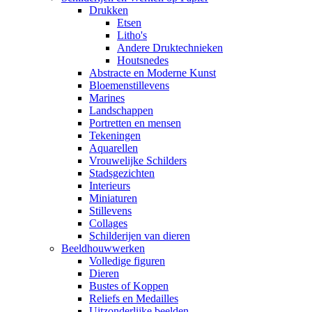
Drukken
Etsen
Litho's
Andere Druktechnieken
Houtsnedes
Abstracte en Moderne Kunst
Bloemenstillevens
Marines
Landschappen
Portretten en mensen
Tekeningen
Aquarellen
Vrouwelijke Schilders
Stadsgezichten
Interieurs
Miniaturen
Stillevens
Collages
Schilderijen van dieren
Beeldhouwwerken
Volledige figuren
Dieren
Bustes of Koppen
Reliefs en Medailles
Uitzonderlijke beelden