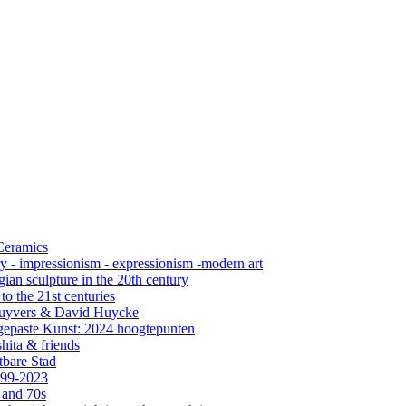
 Ceramics
ry - impressionism - expressionism -modern art
ian sculpture in the 20th century
o the 21st centuries
s Cuyvers & David Huycke
gepaste Kunst: 2024 hoogtepunten
hita & friends
tbare Stad
999-2023
 and 70s