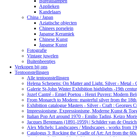
Bureaulampen
Applieken
Kandelaars
China / Japan
Aziatische objecten
Chinees porselein
Japanse Keramiek
Chinese Kunst
Japanse Kunst
Fotografie
Vintage juwelen
Buitenbeentjes
Verkopen bij ons
Tentoonstellingen
Alle tentoonstellingen
Helena Schepens: On Matter and Light. Silver - Metal -
Galerie St-John Winter Exhibition highlights -19th centu
Jozef Cantré - Emiel Poetou - Henri Puvrez: Modern Belg
From Monarch to Modern: masterful silver from the 18th t
Exhibition catalogue Masters - Silver - Craft : George
Impressionisme, Expressionisme, Moderne Kunst & Toe
Italian Pop Art around 1970 - Emilio Tadini, Keizo Moris
Jacques Bergmans (1891-1959) | Schilder van de Onzich
Alex Michels: Landscapes / Mindscapes - works from 1
Catalogus 3: Rocking the Cradle of Art: Art from the 60s