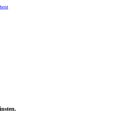
Ghent
insten.