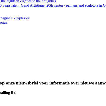
the eighteen eighties to the noughties
 years later - Gand Artistique: 20th century painters and sculptors in 
pagina's kijkplezier!
logus
n op onze nieuwsbrief voor informatie over nieuwe aanw
iling list.