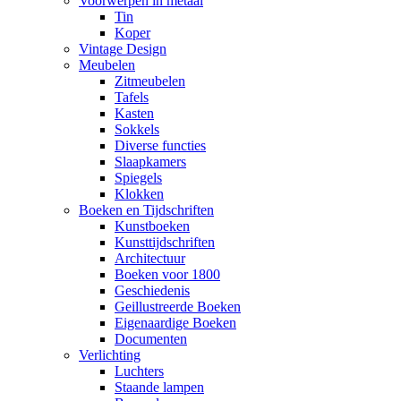
Voorwerpen in metaal
Tin
Koper
Vintage Design
Meubelen
Zitmeubelen
Tafels
Kasten
Sokkels
Diverse functies
Slaapkamers
Spiegels
Klokken
Boeken en Tijdschriften
Kunstboeken
Kunsttijdschriften
Architectuur
Boeken voor 1800
Geschiedenis
Geillustreerde Boeken
Eigenaardige Boeken
Documenten
Verlichting
Luchters
Staande lampen