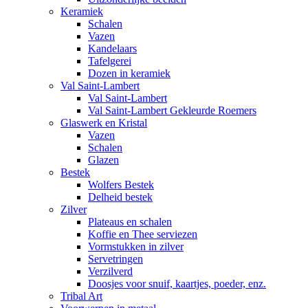
Keramiek
Schalen
Vazen
Kandelaars
Tafelgerei
Dozen in keramiek
Val Saint-Lambert
Val Saint-Lambert
Val Saint-Lambert Gekleurde Roemers
Glaswerk en Kristal
Vazen
Schalen
Glazen
Bestek
Wolfers Bestek
Delheid bestek
Zilver
Plateaus en schalen
Koffie en Thee serviezen
Vormstukken in zilver
Servetringen
Verzilverd
Doosjes voor snuif, kaartjes, poeder, enz.
Tribal Art