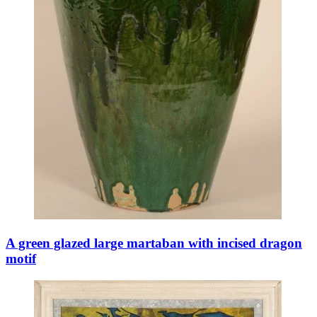
A green glazed large martaban with incised dragon
motif