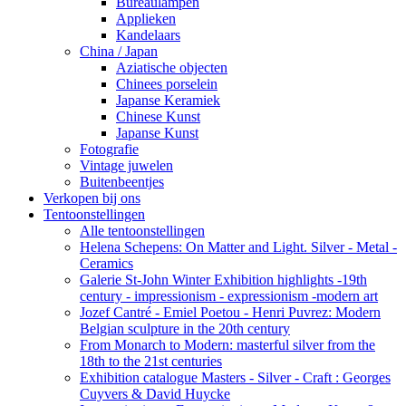
Bureaulampen
Applieken
Kandelaars
China / Japan
Aziatische objecten
Chinees porselein
Japanse Keramiek
Chinese Kunst
Japanse Kunst
Fotografie
Vintage juwelen
Buitenbeentjes
Verkopen bij ons
Tentoonstellingen
Alle tentoonstellingen
Helena Schepens: On Matter and Light. Silver - Metal -
Ceramics
Galerie St-John Winter Exhibition highlights -19th
century - impressionism - expressionism -modern art
Jozef Cantré - Emiel Poetou - Henri Puvrez: Modern
Belgian sculpture in the 20th century
From Monarch to Modern: masterful silver from the
18th to the 21st centuries
Exhibition catalogue Masters - Silver - Craft : Georges
Cuyvers & David Huycke