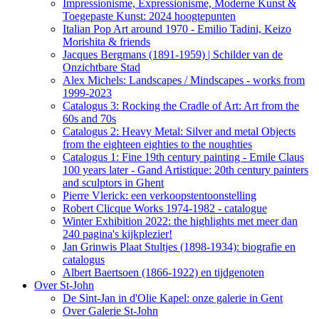
Impressionisme, Expressionisme, Moderne Kunst &
Toegepaste Kunst: 2024 hoogtepunten
Italian Pop Art around 1970 - Emilio Tadini, Keizo
Morishita & friends
Jacques Bergmans (1891-1959) | Schilder van de
Onzichtbare Stad
Alex Michels: Landscapes / Mindscapes - works from
1999-2023
Catalogus 3: Rocking the Cradle of Art: Art from the
60s and 70s
Catalogus 2: Heavy Metal: Silver and metal Objects
from the eighteen eighties to the noughties
Catalogus 1: Fine 19th century painting - Emile Claus
100 years later - Gand Artistique: 20th century painters
and sculptors in Ghent
Pierre Vlerick: een verkoopstentoonstelling
Robert Clicque Works 1974-1982 - catalogue
Winter Exhibition 2022: the highlights met meer dan
240 pagina's kijkplezier!
Jan Grinwis Plaat Stultjes (1898-1934): biografie en
catalogus
Albert Baertsoen (1866-1922) en tijdgenoten
Over St-John
De Sint-Jan in d'Olie Kapel: onze galerie in Gent
Over Galerie St-John