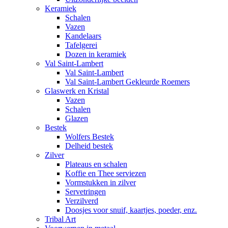
Keramiek
Schalen
Vazen
Kandelaars
Tafelgerei
Dozen in keramiek
Val Saint-Lambert
Val Saint-Lambert
Val Saint-Lambert Gekleurde Roemers
Glaswerk en Kristal
Vazen
Schalen
Glazen
Bestek
Wolfers Bestek
Delheid bestek
Zilver
Plateaus en schalen
Koffie en Thee serviezen
Vormstukken in zilver
Servetringen
Verzilverd
Doosjes voor snuif, kaartjes, poeder, enz.
Tribal Art