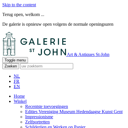
Skip to the content
Terug open, welkom ...
De galerie is opnieuw open volgens de normale openingsuren
Art & Antiques St-John
Toggle menu
Zoeken
NL
FR
EN
Home
Winkel
Recentste toevoegingen
Edities Vereniging Museum Hedendaagse Kunst Gent
Impressionisme
Zelfportretten
Schilderijen en Werken op Papier