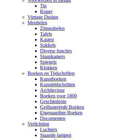
Voorwerpen in metaal
Tin
Koper
Vintage Design
Meubelen
Zitmeubelen
Tafels
Kasten
Sokkels
Diverse functies
Slaapkamers
Spiegels
Klokken
Boeken en Tijdschriften
Kunstboeken
Kunsttijdschriften
Architectuur
Boeken voor 1800
Geschiedenis
Geillustreerde Boeken
Eigenaardige Boeken
Documenten
Verlichting
Luchters
Staande lampen