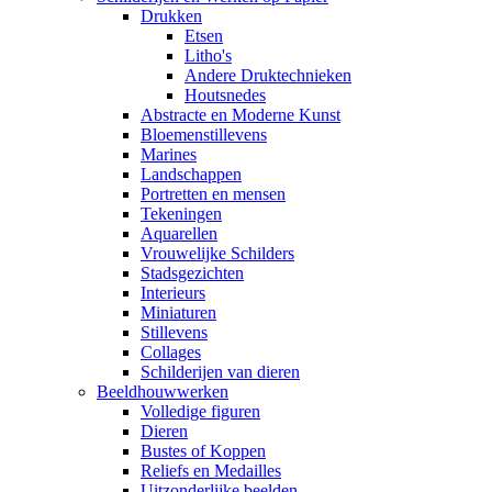
Drukken
Etsen
Litho's
Andere Druktechnieken
Houtsnedes
Abstracte en Moderne Kunst
Bloemenstillevens
Marines
Landschappen
Portretten en mensen
Tekeningen
Aquarellen
Vrouwelijke Schilders
Stadsgezichten
Interieurs
Miniaturen
Stillevens
Collages
Schilderijen van dieren
Beeldhouwwerken
Volledige figuren
Dieren
Bustes of Koppen
Reliefs en Medailles
Uitzonderlijke beelden