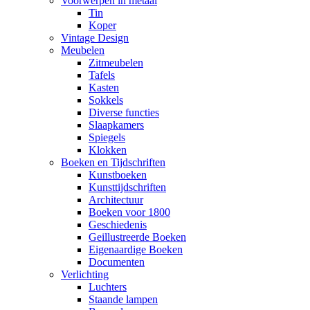
Voorwerpen in metaal
Tin
Koper
Vintage Design
Meubelen
Zitmeubelen
Tafels
Kasten
Sokkels
Diverse functies
Slaapkamers
Spiegels
Klokken
Boeken en Tijdschriften
Kunstboeken
Kunsttijdschriften
Architectuur
Boeken voor 1800
Geschiedenis
Geillustreerde Boeken
Eigenaardige Boeken
Documenten
Verlichting
Luchters
Staande lampen