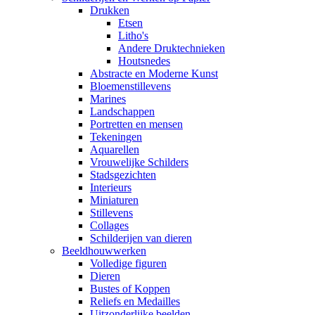
Drukken
Etsen
Litho's
Andere Druktechnieken
Houtsnedes
Abstracte en Moderne Kunst
Bloemenstillevens
Marines
Landschappen
Portretten en mensen
Tekeningen
Aquarellen
Vrouwelijke Schilders
Stadsgezichten
Interieurs
Miniaturen
Stillevens
Collages
Schilderijen van dieren
Beeldhouwwerken
Volledige figuren
Dieren
Bustes of Koppen
Reliefs en Medailles
Uitzonderlijke beelden