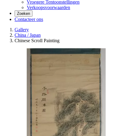
Vroegere Tentoonstellingen
Verkoopsvoorwaarden
Zoeken
Contacteer ons
Gallery
China / Japan
Chinese Scroll Painting