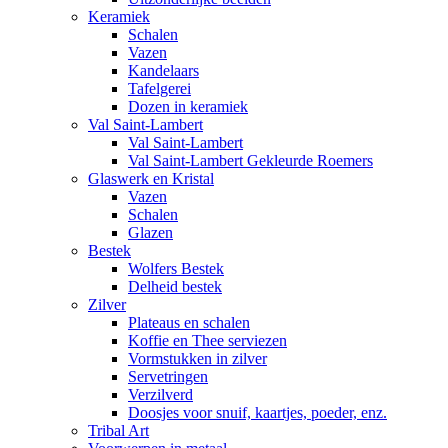
Keramiek
Schalen
Vazen
Kandelaars
Tafelgerei
Dozen in keramiek
Val Saint-Lambert
Val Saint-Lambert
Val Saint-Lambert Gekleurde Roemers
Glaswerk en Kristal
Vazen
Schalen
Glazen
Bestek
Wolfers Bestek
Delheid bestek
Zilver
Plateaus en schalen
Koffie en Thee serviezen
Vormstukken in zilver
Servetringen
Verzilverd
Doosjes voor snuif, kaartjes, poeder, enz.
Tribal Art