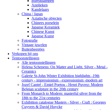
Bureaulampen
Applieken
Kandelaars
China / Japan
Aziatische objecten
Chinees porselein
Japanse Keramiek
Chinese Kunst
Japanse Kunst
Fotografie
Vintage juwelen
Buitenbeentjes
Verkopen bij ons
Tentoonstellingen
Alle tentoonstellingen
Helena Schepens: On Matter and Light. Silver - Metal -
Ceramics
Galerie St-John Winter Exhibition highlights -19th
century - impressionism - expressionism -modern art
Jozef Cantré - Emiel Poetou - Henri Puvrez: Modern
Belgian sculpture in the 20th century
From Monarch to Modern: masterful silver from the
18th to the 21st centuries
Exhibition catalogue Masters - Silver - Craft : Georges
Cuyvers & David Huycke