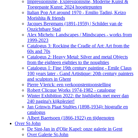
Impressionisme, Expressionisme, Moderne Kunst &
Toegepaste Kunst: 2024 hoogtepunten
Italian Pop Art around 1970 - Emilio Tadini, Keizo
Morishita & friends
Jacques Bergmans (1891-1959) | Schilder van de
Onzichtbare Stad
Alex Michels: Landscapes / Mindscapes - works from
1999-2023
Catalogus 3: Rocking the Cradle of Art: Art from the
60s and 70s
Catalogus 2: Heavy Metal: Silver and metal Objects
from the eighteen eighties to the noughties
Catalogus 1: Fine 19th century painting - Emile Claus
100 years later - Gand Artistique: 20th century painters
and sculptors in Ghent
Pierre Vlerick: een verkoopstentoonstelling
Robert Clicque Works 1974-1982 - catalogue
Winter Exhibition 2022: the highlights met meer dan
240 pagina's kijkplezier!
Jan Grinwis Plaat Stultjes (1898-1934): biografie en
catalogus
Albert Baertsoen (1866-1922) en tijdgenoten
Over St-John
De Sint-Jan in d'Olie Kapel: onze galerie in Gent
Over Galerie St-John