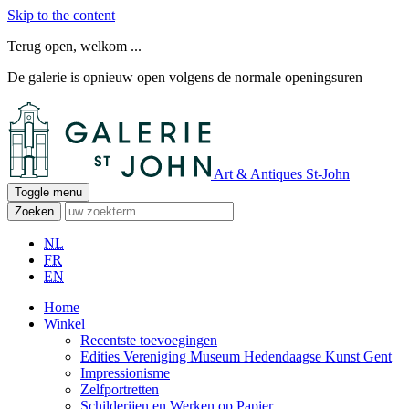
Skip to the content
Terug open, welkom ...
De galerie is opnieuw open volgens de normale openingsuren
Art & Antiques St-John
Toggle menu
Zoeken
NL
FR
EN
Home
Winkel
Recentste toevoegingen
Edities Vereniging Museum Hedendaagse Kunst Gent
Impressionisme
Zelfportretten
Schilderijen en Werken op Papier