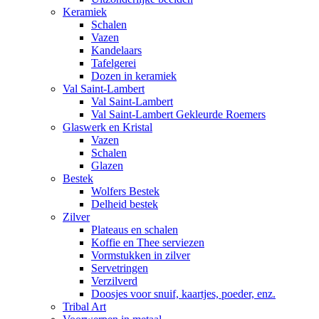
Keramiek
Schalen
Vazen
Kandelaars
Tafelgerei
Dozen in keramiek
Val Saint-Lambert
Val Saint-Lambert
Val Saint-Lambert Gekleurde Roemers
Glaswerk en Kristal
Vazen
Schalen
Glazen
Bestek
Wolfers Bestek
Delheid bestek
Zilver
Plateaus en schalen
Koffie en Thee serviezen
Vormstukken in zilver
Servetringen
Verzilverd
Doosjes voor snuif, kaartjes, poeder, enz.
Tribal Art