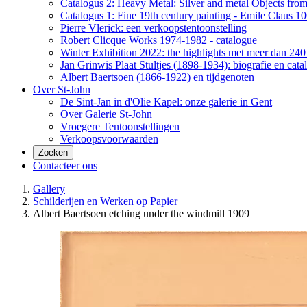
Catalogus 2: Heavy Metal: Silver and metal Objects from 
Catalogus 1: Fine 19th century painting - Emile Claus 100
Pierre Vlerick: een verkoopstentoonstelling
Robert Clicque Works 1974-1982 - catalogue
Winter Exhibition 2022: the highlights met meer dan 240 
Jan Grinwis Plaat Stultjes (1898-1934): biografie en cata
Albert Baertsoen (1866-1922) en tijdgenoten
Over St-John
De Sint-Jan in d'Olie Kapel: onze galerie in Gent
Over Galerie St-John
Vroegere Tentoonstellingen
Verkoopsvoorwaarden
Zoeken
Contacteer ons
Gallery
Schilderijen en Werken op Papier
Albert Baertsoen etching under the windmill 1909