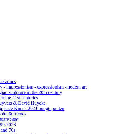
 Ceramics
ry - impressionism - expressionism -modern art
ian sculpture in the 20th century
o the 21st centuries
s Cuyvers & David Huycke
gepaste Kunst: 2024 hoogtepunten
hita & friends
tbare Stad
999-2023
 and 70s