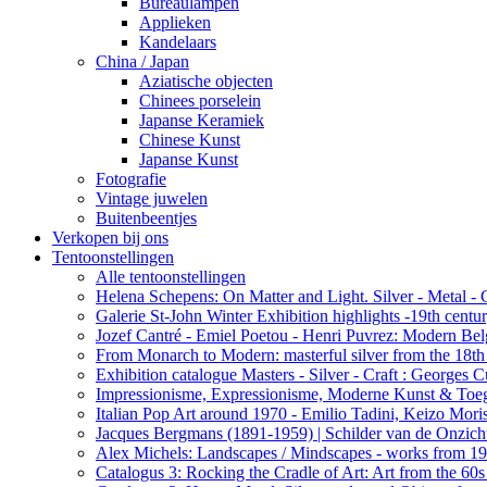
Bureaulampen
Applieken
Kandelaars
China / Japan
Aziatische objecten
Chinees porselein
Japanse Keramiek
Chinese Kunst
Japanse Kunst
Fotografie
Vintage juwelen
Buitenbeentjes
Verkopen bij ons
Tentoonstellingen
Alle tentoonstellingen
Helena Schepens: On Matter and Light. Silver - Metal -
Galerie St-John Winter Exhibition highlights -19th centu
Jozef Cantré - Emiel Poetou - Henri Puvrez: Modern Belg
From Monarch to Modern: masterful silver from the 18th t
Exhibition catalogue Masters - Silver - Craft : George
Impressionisme, Expressionisme, Moderne Kunst & Toe
Italian Pop Art around 1970 - Emilio Tadini, Keizo Moris
Jacques Bergmans (1891-1959) | Schilder van de Onzich
Alex Michels: Landscapes / Mindscapes - works from 1
Catalogus 3: Rocking the Cradle of Art: Art from the 60s