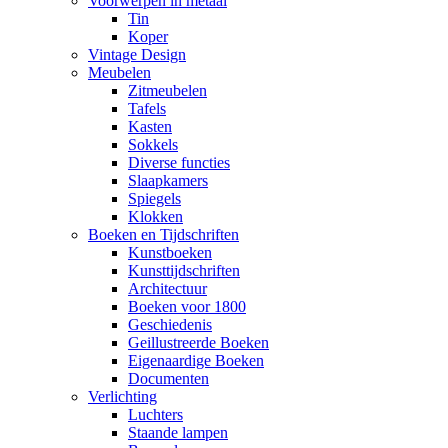
Voorwerpen in metaal
Tin
Koper
Vintage Design
Meubelen
Zitmeubelen
Tafels
Kasten
Sokkels
Diverse functies
Slaapkamers
Spiegels
Klokken
Boeken en Tijdschriften
Kunstboeken
Kunsttijdschriften
Architectuur
Boeken voor 1800
Geschiedenis
Geillustreerde Boeken
Eigenaardige Boeken
Documenten
Verlichting
Luchters
Staande lampen