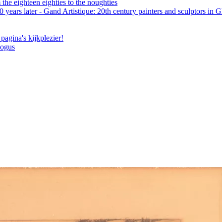
the eighteen eighties to the noughties
 years later - Gand Artistique: 20th century painters and sculptors in 
pagina's kijkplezier!
logus