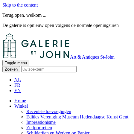
Skip to the content
Terug open, welkom ...
De galerie is opnieuw open volgens de normale openingsuren
Art & Antiques St-John
Toggle menu
Zoeken
NL
FR
EN
Home
Winkel
Recentste toevoegingen
Edities Vereniging Museum Hedendaagse Kunst Gent
Impressionisme
Zelfportretten
Schilderijen en Werken op Papier