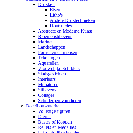
Drukken
Etsen
Litho's
Andere Druktechnieken
Houtsnedes
Abstracte en Moderne Kunst
Bloemenstillevens
Marines
Landschappen
Portretten en mensen
Tekeningen
Aquarellen
Vrouwelijke Schilders
Stadsgezichten
Interieurs
Miniaturen
Stillevens
Collages
Schilderijen van dieren
Beeldhouwwerken
Volledige figuren
Dieren
Bustes of Koppen
Reliefs en Medailles
Uitzonderlijke beelden