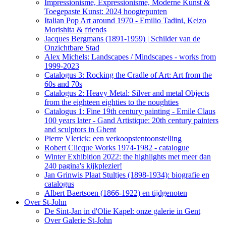
Impressionisme, Expressionisme, Moderne Kunst &
Toegepaste Kunst: 2024 hoogtepunten
Italian Pop Art around 1970 - Emilio Tadini, Keizo
Morishita & friends
Jacques Bergmans (1891-1959) | Schilder van de
Onzichtbare Stad
Alex Michels: Landscapes / Mindscapes - works from
1999-2023
Catalogus 3: Rocking the Cradle of Art: Art from the
60s and 70s
Catalogus 2: Heavy Metal: Silver and metal Objects
from the eighteen eighties to the noughties
Catalogus 1: Fine 19th century painting - Emile Claus
100 years later - Gand Artistique: 20th century painters
and sculptors in Ghent
Pierre Vlerick: een verkoopstentoonstelling
Robert Clicque Works 1974-1982 - catalogue
Winter Exhibition 2022: the highlights met meer dan
240 pagina's kijkplezier!
Jan Grinwis Plaat Stultjes (1898-1934): biografie en
catalogus
Albert Baertsoen (1866-1922) en tijdgenoten
Over St-John
De Sint-Jan in d'Olie Kapel: onze galerie in Gent
Over Galerie St-John