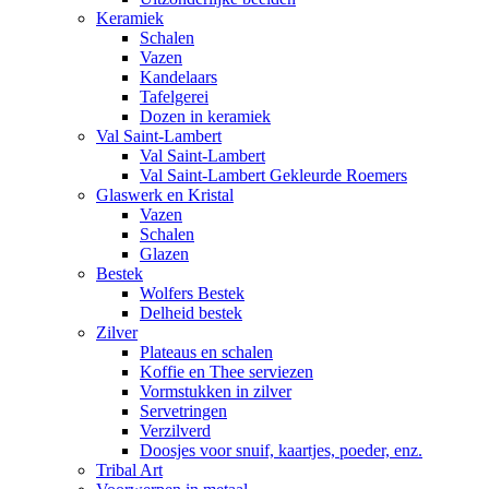
Keramiek
Schalen
Vazen
Kandelaars
Tafelgerei
Dozen in keramiek
Val Saint-Lambert
Val Saint-Lambert
Val Saint-Lambert Gekleurde Roemers
Glaswerk en Kristal
Vazen
Schalen
Glazen
Bestek
Wolfers Bestek
Delheid bestek
Zilver
Plateaus en schalen
Koffie en Thee serviezen
Vormstukken in zilver
Servetringen
Verzilverd
Doosjes voor snuif, kaartjes, poeder, enz.
Tribal Art