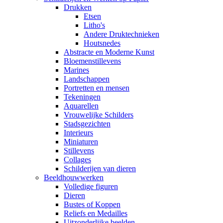
Drukken
Etsen
Litho's
Andere Druktechnieken
Houtsnedes
Abstracte en Moderne Kunst
Bloemenstillevens
Marines
Landschappen
Portretten en mensen
Tekeningen
Aquarellen
Vrouwelijke Schilders
Stadsgezichten
Interieurs
Miniaturen
Stillevens
Collages
Schilderijen van dieren
Beeldhouwwerken
Volledige figuren
Dieren
Bustes of Koppen
Reliefs en Medailles
Uitzonderlijke beelden