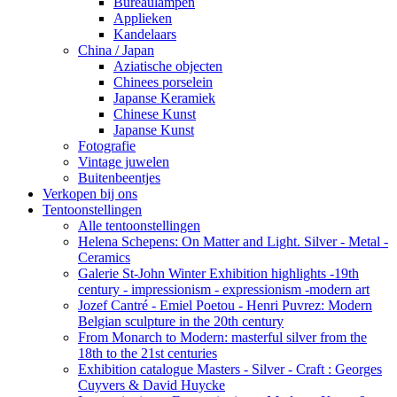
Bureaulampen
Applieken
Kandelaars
China / Japan
Aziatische objecten
Chinees porselein
Japanse Keramiek
Chinese Kunst
Japanse Kunst
Fotografie
Vintage juwelen
Buitenbeentjes
Verkopen bij ons
Tentoonstellingen
Alle tentoonstellingen
Helena Schepens: On Matter and Light. Silver - Metal -
Ceramics
Galerie St-John Winter Exhibition highlights -19th
century - impressionism - expressionism -modern art
Jozef Cantré - Emiel Poetou - Henri Puvrez: Modern
Belgian sculpture in the 20th century
From Monarch to Modern: masterful silver from the
18th to the 21st centuries
Exhibition catalogue Masters - Silver - Craft : Georges
Cuyvers & David Huycke