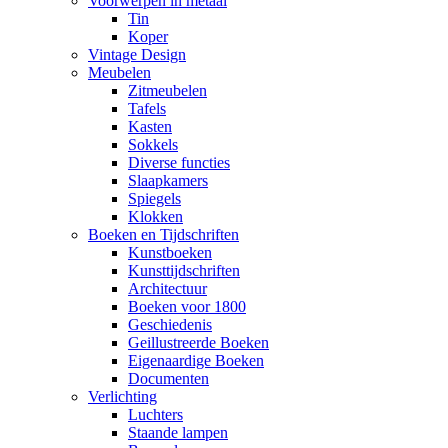
Voorwerpen in metaal
Tin
Koper
Vintage Design
Meubelen
Zitmeubelen
Tafels
Kasten
Sokkels
Diverse functies
Slaapkamers
Spiegels
Klokken
Boeken en Tijdschriften
Kunstboeken
Kunsttijdschriften
Architectuur
Boeken voor 1800
Geschiedenis
Geillustreerde Boeken
Eigenaardige Boeken
Documenten
Verlichting
Luchters
Staande lampen