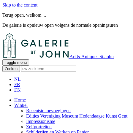
Skip to the content
Terug open, welkom ...
De galerie is opnieuw open volgens de normale openingsuren
Art & Antiques St-John
Toggle menu
Zoeken
NL
FR
EN
Home
Winkel
Recentste toevoegingen
Edities Vereniging Museum Hedendaagse Kunst Gent
Impressionisme
Zelfportretten
Schilderijen en Werken op Papier