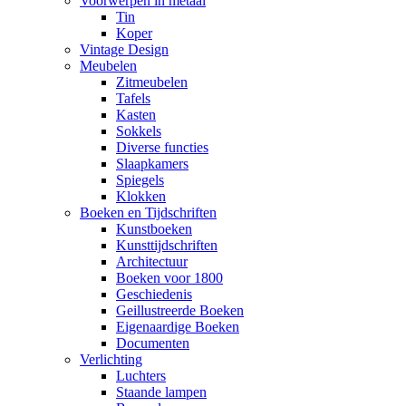
Voorwerpen in metaal
Tin
Koper
Vintage Design
Meubelen
Zitmeubelen
Tafels
Kasten
Sokkels
Diverse functies
Slaapkamers
Spiegels
Klokken
Boeken en Tijdschriften
Kunstboeken
Kunsttijdschriften
Architectuur
Boeken voor 1800
Geschiedenis
Geillustreerde Boeken
Eigenaardige Boeken
Documenten
Verlichting
Luchters
Staande lampen