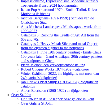
Impressionisme, Expressionisme, Moderne Kunst &
Toegepaste Kunst: 2024 hoogtepunten
Italian Pop Art around 1970 - Emilio Tadini, Keizo
Morishita & friends
Jacques Bergmans (1891-1959) | Schilder van de
Onzichtbare Stad
Alex Michels: Landscapes / Mindscapes - works from
1999-2023
Catalogus 3: Rocking the Cradle of Art: Art from the
60s and 70s
Catalogus 2: Heavy Metal: Silver and metal Objects
from the eighteen eighties to the noughties
Catalogus 1: Fine 19th century painting - Emile Claus
100 years later - Gand Artistique: 20th century painters
and sculptors in Ghent
Pierre Vlerick: een verkoopstentoonstelling
Robert Clicque Works 1974-1982 - catalogue
Winter Exhibition 2022: the highlights met meer dan
240 pagina's kijkplezier!
Jan Grinwis Plaat Stultjes (1898-1934): biografie en
catalogus
Albert Baertsoen (1866-1922) en tijdgenoten
Over St-John
De Sint-Jan in d'Olie Kapel: onze galerie in Gent
Over Galerie St-John