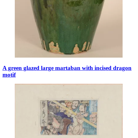
A green glazed large martaban with incised dragon
motif