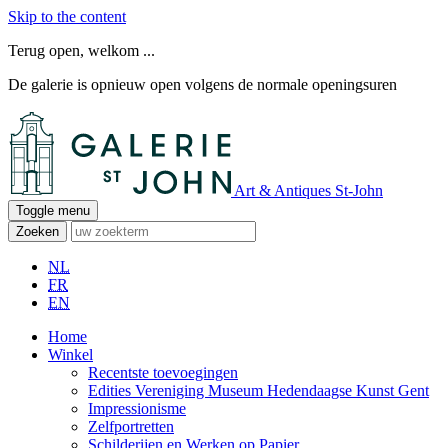
Skip to the content
Terug open, welkom ...
De galerie is opnieuw open volgens de normale openingsuren
Art & Antiques St-John
Toggle menu
Zoeken
NL
FR
EN
Home
Winkel
Recentste toevoegingen
Edities Vereniging Museum Hedendaagse Kunst Gent
Impressionisme
Zelfportretten
Schilderijen en Werken op Papier