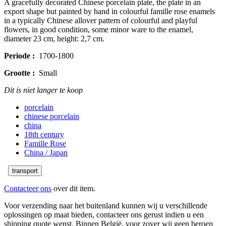
A gracefully decorated Chinese porcelain plate, the plate in an
export shape but painted by hand in colourful famille rose enamels
in a typically Chinese allover pattern of colourful and playful
flowers, in good condition, some minor ware to the enamel,
diameter 23 cm, height: 2,7 cm.
Periode :
1700-1800
Grootte :
Small
Dit is niet langer te koop
porcelain
chinese porcelain
china
18th century
Famille Rose
China / Japan
transport
Contacteer ons
over dit item.
Voor verzending naar het buitenland kunnen wij u verschillende
oplossingen op maat bieden, contacteer ons gerust indien u een
shipping quote wenst. Binnen België, voor zover wij geen beroep