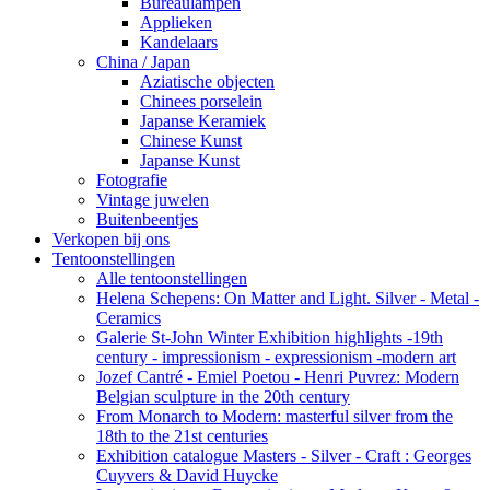
Bureaulampen
Applieken
Kandelaars
China / Japan
Aziatische objecten
Chinees porselein
Japanse Keramiek
Chinese Kunst
Japanse Kunst
Fotografie
Vintage juwelen
Buitenbeentjes
Verkopen bij ons
Tentoonstellingen
Alle tentoonstellingen
Helena Schepens: On Matter and Light. Silver - Metal -
Ceramics
Galerie St-John Winter Exhibition highlights -19th
century - impressionism - expressionism -modern art
Jozef Cantré - Emiel Poetou - Henri Puvrez: Modern
Belgian sculpture in the 20th century
From Monarch to Modern: masterful silver from the
18th to the 21st centuries
Exhibition catalogue Masters - Silver - Craft : Georges
Cuyvers & David Huycke