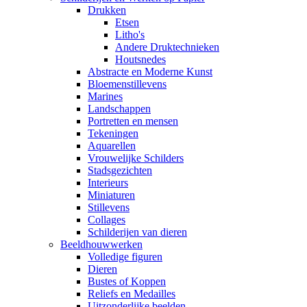
Drukken
Etsen
Litho's
Andere Druktechnieken
Houtsnedes
Abstracte en Moderne Kunst
Bloemenstillevens
Marines
Landschappen
Portretten en mensen
Tekeningen
Aquarellen
Vrouwelijke Schilders
Stadsgezichten
Interieurs
Miniaturen
Stillevens
Collages
Schilderijen van dieren
Beeldhouwwerken
Volledige figuren
Dieren
Bustes of Koppen
Reliefs en Medailles
Uitzonderlijke beelden