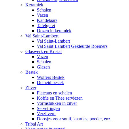
Keramiek
Schalen
Vazen
Kandelaars
Tafelgerei
Dozen in keramiek
Val Saint-Lambert
Val Saint-Lambert
Val Saint-Lambert Gekleurde Roemers
Glaswerk en Kristal
Vazen
Schalen
Glazen
Bestek
Wolfers Bestek
Delheid bestek
Zilver
Plateaus en schalen
Koffie en Thee serviezen
Vormstukken in zilver
Servetringen
Verzilverd
Doosjes voor snuif, kaartjes, poeder, enz.
Tribal Art