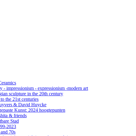
 Ceramics
ry - impressionism - expressionism -modern art
ian sculpture in the 20th century
o the 21st centuries
s Cuyvers & David Huycke
gepaste Kunst: 2024 hoogtepunten
hita & friends
tbare Stad
999-2023
 and 70s