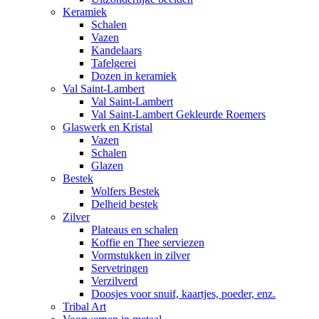
Keramiek
Schalen
Vazen
Kandelaars
Tafelgerei
Dozen in keramiek
Val Saint-Lambert
Val Saint-Lambert
Val Saint-Lambert Gekleurde Roemers
Glaswerk en Kristal
Vazen
Schalen
Glazen
Bestek
Wolfers Bestek
Delheid bestek
Zilver
Plateaus en schalen
Koffie en Thee serviezen
Vormstukken in zilver
Servetringen
Verzilverd
Doosjes voor snuif, kaartjes, poeder, enz.
Tribal Art