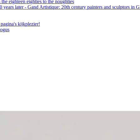
the eighteen eighties to the noughties
 years later - Gand Artistique: 20th century painters and sculptors in 
pagina's kijkplezier!
logus