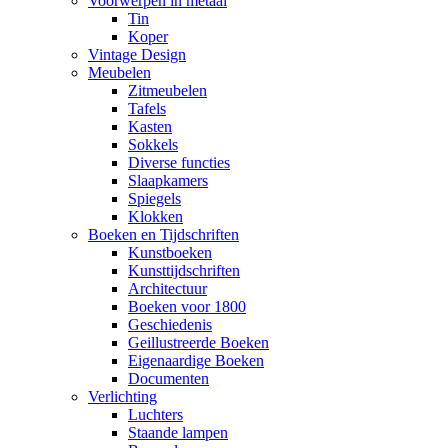
Voorwerpen in metaal
Tin
Koper
Vintage Design
Meubelen
Zitmeubelen
Tafels
Kasten
Sokkels
Diverse functies
Slaapkamers
Spiegels
Klokken
Boeken en Tijdschriften
Kunstboeken
Kunsttijdschriften
Architectuur
Boeken voor 1800
Geschiedenis
Geillustreerde Boeken
Eigenaardige Boeken
Documenten
Verlichting
Luchters
Staande lampen