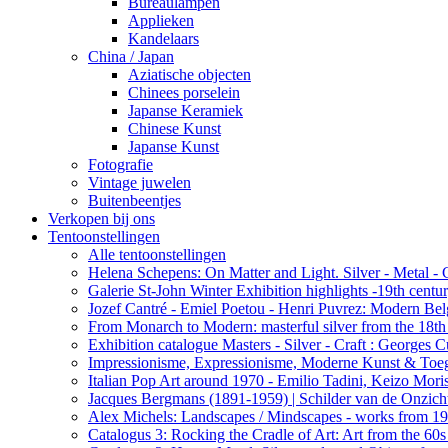
Bureaulampen
Applieken
Kandelaars
China / Japan
Aziatische objecten
Chinees porselein
Japanse Keramiek
Chinese Kunst
Japanse Kunst
Fotografie
Vintage juwelen
Buitenbeentjes
Verkopen bij ons
Tentoonstellingen
Alle tentoonstellingen
Helena Schepens: On Matter and Light. Silver - Metal -
Galerie St-John Winter Exhibition highlights -19th centu
Jozef Cantré - Emiel Poetou - Henri Puvrez: Modern Belg
From Monarch to Modern: masterful silver from the 18th t
Exhibition catalogue Masters - Silver - Craft : George
Impressionisme, Expressionisme, Moderne Kunst & Toe
Italian Pop Art around 1970 - Emilio Tadini, Keizo Moris
Jacques Bergmans (1891-1959) | Schilder van de Onzich
Alex Michels: Landscapes / Mindscapes - works from 1
Catalogus 3: Rocking the Cradle of Art: Art from the 60s