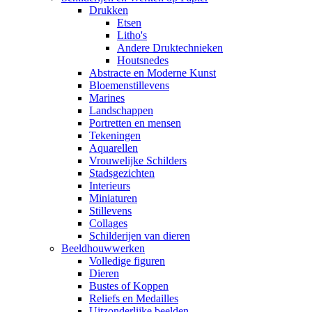
Drukken
Etsen
Litho's
Andere Druktechnieken
Houtsnedes
Abstracte en Moderne Kunst
Bloemenstillevens
Marines
Landschappen
Portretten en mensen
Tekeningen
Aquarellen
Vrouwelijke Schilders
Stadsgezichten
Interieurs
Miniaturen
Stillevens
Collages
Schilderijen van dieren
Beeldhouwwerken
Volledige figuren
Dieren
Bustes of Koppen
Reliefs en Medailles
Uitzonderlijke beelden