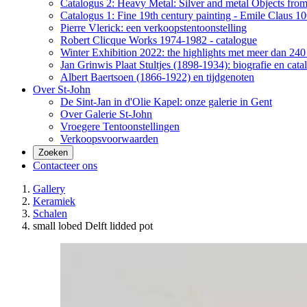
Catalogus 2: Heavy Metal: Silver and metal Objects from 
Catalogus 1: Fine 19th century painting - Emile Claus 100
Pierre Vlerick: een verkoopstentoonstelling
Robert Clicque Works 1974-1982 - catalogue
Winter Exhibition 2022: the highlights met meer dan 240 
Jan Grinwis Plaat Stultjes (1898-1934): biografie en cata
Albert Baertsoen (1866-1922) en tijdgenoten
Over St-John
De Sint-Jan in d'Olie Kapel: onze galerie in Gent
Over Galerie St-John
Vroegere Tentoonstellingen
Verkoopsvoorwaarden
Zoeken
Contacteer ons
Gallery
Keramiek
Schalen
small lobed Delft lidded pot