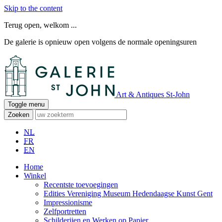
Skip to the content
Terug open, welkom ...
De galerie is opnieuw open volgens de normale openingsuren
Art & Antiques St-John
Toggle menu
Zoeken
NL
FR
EN
Home
Winkel
Recentste toevoegingen
Edities Vereniging Museum Hedendaagse Kunst Gent
Impressionisme
Zelfportretten
Schilderijen en Werken op Papier