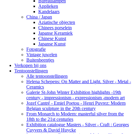
Bureaulampen
Applieken
Kandelaars
China / Japan
Aziatische objecten
Chinees porselein
Japanse Keramiek
Chinese Kunst
Japanse Kunst
Fotografie
Vintage juwelen
Buitenbeentjes
Verkopen bij ons
Tentoonstellingen
Alle tentoonstellingen
Helena Schepens: On Matter and Light. Silver - Metal -
Ceramics
Galerie St-John Winter Exhibition highlights -19th
century - impressionism - expressionism -modern art
Jozef Cantré - Emiel Poetou - Henri Puvrez: Modern
Belgian sculpture in the 20th century
From Monarch to Modern: masterful silver from the
18th to the 21st centuries
Exhibition catalogue Masters - Silver - Craft : Georges
Cuyvers & David Huycke