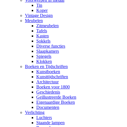
Voorwerpen in metaal
Tin
Koper
Vintage Design
Meubelen
Zitmeubelen
Tafels
Kasten
Sokkels
Diverse functies
Slaapkamers
Spiegels
Klokken
Boeken en Tijdschriften
Kunstboeken
Kunsttijdschriften
Architectuur
Boeken voor 1800
Geschiedenis
Geillustreerde Boeken
Eigenaardige Boeken
Documenten
Verlichting
Luchters
Staande lampen