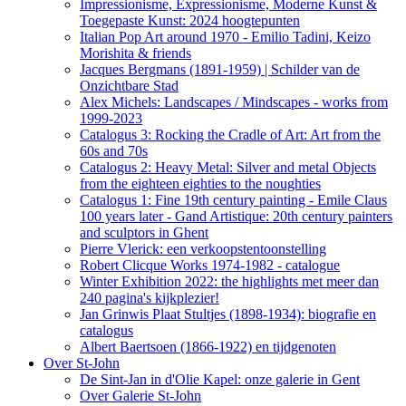
Impressionisme, Expressionisme, Moderne Kunst &
Toegepaste Kunst: 2024 hoogtepunten
Italian Pop Art around 1970 - Emilio Tadini, Keizo
Morishita & friends
Jacques Bergmans (1891-1959) | Schilder van de
Onzichtbare Stad
Alex Michels: Landscapes / Mindscapes - works from
1999-2023
Catalogus 3: Rocking the Cradle of Art: Art from the
60s and 70s
Catalogus 2: Heavy Metal: Silver and metal Objects
from the eighteen eighties to the noughties
Catalogus 1: Fine 19th century painting - Emile Claus
100 years later - Gand Artistique: 20th century painters
and sculptors in Ghent
Pierre Vlerick: een verkoopstentoonstelling
Robert Clicque Works 1974-1982 - catalogue
Winter Exhibition 2022: the highlights met meer dan
240 pagina's kijkplezier!
Jan Grinwis Plaat Stultjes (1898-1934): biografie en
catalogus
Albert Baertsoen (1866-1922) en tijdgenoten
Over St-John
De Sint-Jan in d'Olie Kapel: onze galerie in Gent
Over Galerie St-John