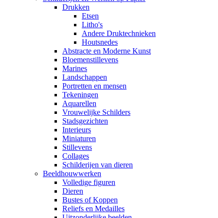
Drukken
Etsen
Litho's
Andere Druktechnieken
Houtsnedes
Abstracte en Moderne Kunst
Bloemenstillevens
Marines
Landschappen
Portretten en mensen
Tekeningen
Aquarellen
Vrouwelijke Schilders
Stadsgezichten
Interieurs
Miniaturen
Stillevens
Collages
Schilderijen van dieren
Beeldhouwwerken
Volledige figuren
Dieren
Bustes of Koppen
Reliefs en Medailles
Uitzonderlijke beelden