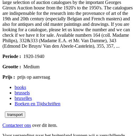
large selection of auction catalogues by the important Georges
Giroux Auction house from the 1920's to the 1950's. The catalogues
are indispensable for the research into the provenance of art of the
19th and 20th century (especially Belgian and French masters) and
also for antiques and old master paintings and drawings. If you are
looking for a catalogue, please let us know the number and we can
check if we have it for sale. Available numbers 164 (coll. Madame
Philips), 332&333 (Madame E.A. et Mr. Van Damme), 343
(Edmond De Bruyn/ Van den Abeele-Castelein), 355, 357, ...
Periode :
1920-1940
Grootte :
Medium
Prijs :
prijs op aanvraag
books
brussels
bruxelles
Boeken en Tijdschriften
transport
Contacteer ons
over dit item.
Voor verzending naar het buitenland kunnen wij u verschillende