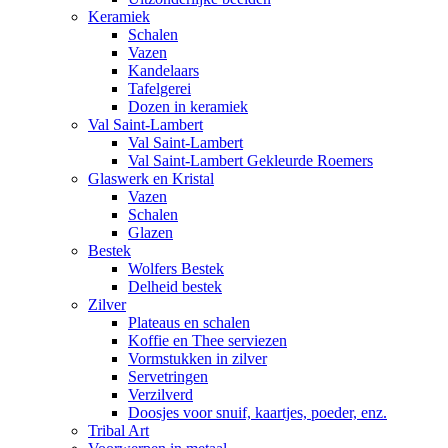
Keramiek
Schalen
Vazen
Kandelaars
Tafelgerei
Dozen in keramiek
Val Saint-Lambert
Val Saint-Lambert
Val Saint-Lambert Gekleurde Roemers
Glaswerk en Kristal
Vazen
Schalen
Glazen
Bestek
Wolfers Bestek
Delheid bestek
Zilver
Plateaus en schalen
Koffie en Thee serviezen
Vormstukken in zilver
Servetringen
Verzilverd
Doosjes voor snuif, kaartjes, poeder, enz.
Tribal Art