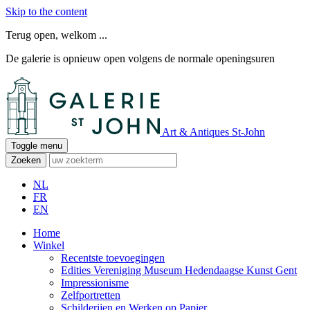
Skip to the content
Terug open, welkom ...
De galerie is opnieuw open volgens de normale openingsuren
Art & Antiques St-John
Toggle menu
Zoeken
NL
FR
EN
Home
Winkel
Recentste toevoegingen
Edities Vereniging Museum Hedendaagse Kunst Gent
Impressionisme
Zelfportretten
Schilderijen en Werken op Papier