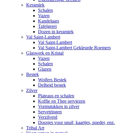
Keramiek
Schalen
Vazen
Kandelaars
Tafelgerei
Dozen in keramiek
Val Saint-Lambert
Val Saint-Lambert
Val Saint-Lambert Gekleurde Roemers
Glaswerk en Kristal
Vazen
Schalen
Glazen
Bestek
Wolfers Bestek
Delheid bestek
Zilver
Plateaus en schalen
Koffie en Thee serviezen
Vormstukken in zilver
Servetringen
Verzilverd
Doosjes voor snuif, kaartjes, poeder, enz.
Tribal Art