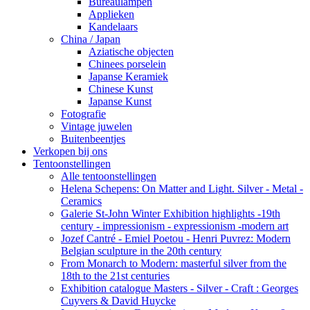
Bureaulampen
Applieken
Kandelaars
China / Japan
Aziatische objecten
Chinees porselein
Japanse Keramiek
Chinese Kunst
Japanse Kunst
Fotografie
Vintage juwelen
Buitenbeentjes
Verkopen bij ons
Tentoonstellingen
Alle tentoonstellingen
Helena Schepens: On Matter and Light. Silver - Metal -
Ceramics
Galerie St-John Winter Exhibition highlights -19th
century - impressionism - expressionism -modern art
Jozef Cantré - Emiel Poetou - Henri Puvrez: Modern
Belgian sculpture in the 20th century
From Monarch to Modern: masterful silver from the
18th to the 21st centuries
Exhibition catalogue Masters - Silver - Craft : Georges
Cuyvers & David Huycke