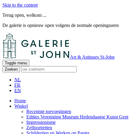
Skip to the content
Terug open, welkom ...
De galerie is opnieuw open volgens de normale openingsuren
Art & Antiques St-John
Toggle menu
Zoeken
NL
FR
EN
Home
Winkel
Recentste toevoegingen
Edities Vereniging Museum Hedendaagse Kunst Gent
Impressionisme
Zelfportretten
Schilderijen en Werken op Papier