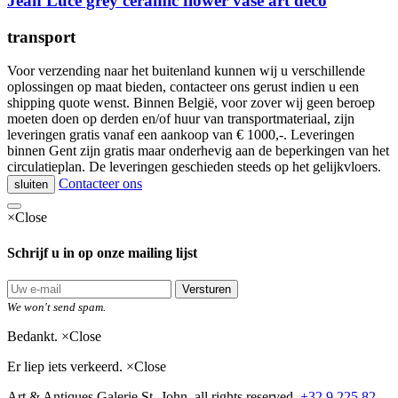
Jean Luce grey ceramic flower vase art deco
transport
Voor verzending naar het buitenland kunnen wij u verschillende
oplossingen op maat bieden, contacteer ons gerust indien u een
shipping quote wenst. Binnen België, voor zover wij geen beroep
moeten doen op derden en/of huur van transportmateriaal, zijn
leveringen gratis vanaf een aankoop van € 1000,-. Leveringen
binnen Gent zijn gratis maar onderhevig aan de beperkingen van het
circulatieplan. De leveringen geschieden steeds op het gelijkvloers.
Contacteer ons
sluiten
×
Close
Schrijf u in op onze mailing lijst
Versturen
We won't send spam.
Bedankt.
×
Close
Er liep iets verkeerd.
×
Close
Art & Antiques Galerie St.-John, all rights reserved.
+32 9 225 82