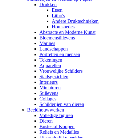
Drukken
Etsen
Litho's
Andere Druktechnieken
Houtsnedes
Abstracte en Moderne Kunst
Bloemenstillevens
Marines
Landschappen
Portretten en mensen
Tekeningen
Aquarellen
Vrouwelijke Schilders
Stadsgezichten
Interieurs
Miniaturen
Stillevens
Collages
Schilderijen van dieren
Beeldhouwwerken
Volledige figuren
Dieren
Bustes of Koppen
Reliefs en Medailles
Uitzonderlijke beelden