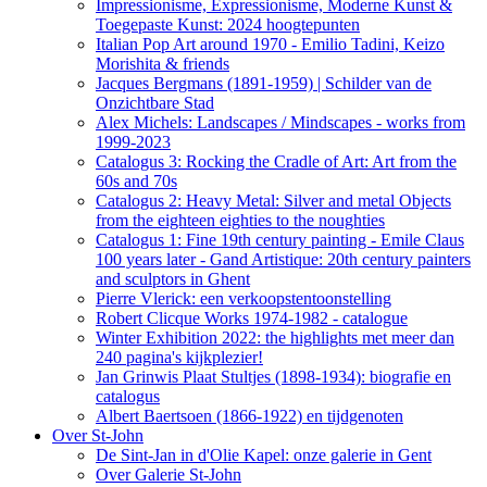
Impressionisme, Expressionisme, Moderne Kunst &
Toegepaste Kunst: 2024 hoogtepunten
Italian Pop Art around 1970 - Emilio Tadini, Keizo
Morishita & friends
Jacques Bergmans (1891-1959) | Schilder van de
Onzichtbare Stad
Alex Michels: Landscapes / Mindscapes - works from
1999-2023
Catalogus 3: Rocking the Cradle of Art: Art from the
60s and 70s
Catalogus 2: Heavy Metal: Silver and metal Objects
from the eighteen eighties to the noughties
Catalogus 1: Fine 19th century painting - Emile Claus
100 years later - Gand Artistique: 20th century painters
and sculptors in Ghent
Pierre Vlerick: een verkoopstentoonstelling
Robert Clicque Works 1974-1982 - catalogue
Winter Exhibition 2022: the highlights met meer dan
240 pagina's kijkplezier!
Jan Grinwis Plaat Stultjes (1898-1934): biografie en
catalogus
Albert Baertsoen (1866-1922) en tijdgenoten
Over St-John
De Sint-Jan in d'Olie Kapel: onze galerie in Gent
Over Galerie St-John