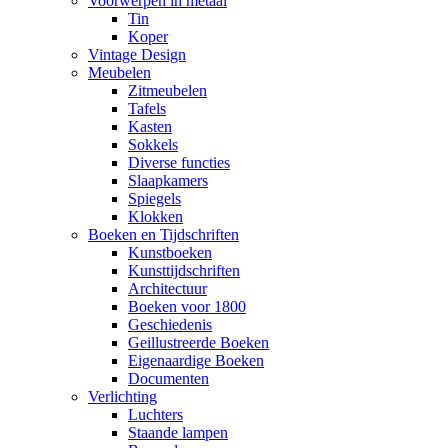
Voorwerpen in metaal
Tin
Koper
Vintage Design
Meubelen
Zitmeubelen
Tafels
Kasten
Sokkels
Diverse functies
Slaapkamers
Spiegels
Klokken
Boeken en Tijdschriften
Kunstboeken
Kunsttijdschriften
Architectuur
Boeken voor 1800
Geschiedenis
Geillustreerde Boeken
Eigenaardige Boeken
Documenten
Verlichting
Luchters
Staande lampen