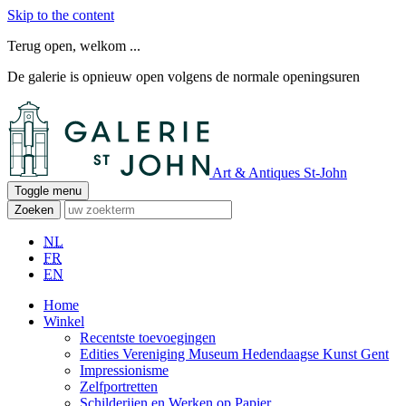
Skip to the content
Terug open, welkom ...
De galerie is opnieuw open volgens de normale openingsuren
Art & Antiques St-John
Toggle menu
Zoeken
NL
FR
EN
Home
Winkel
Recentste toevoegingen
Edities Vereniging Museum Hedendaagse Kunst Gent
Impressionisme
Zelfportretten
Schilderijen en Werken op Papier