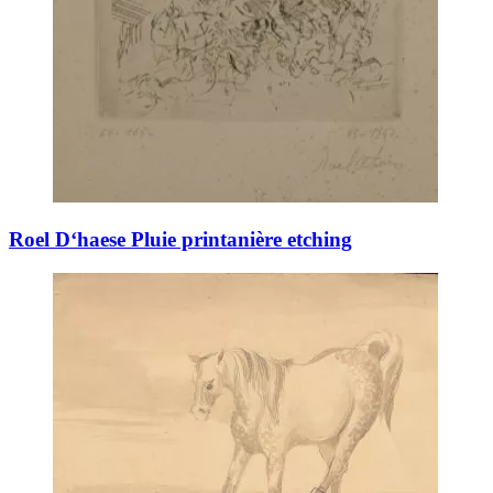
Roel D‘haese Pluie printanière etching