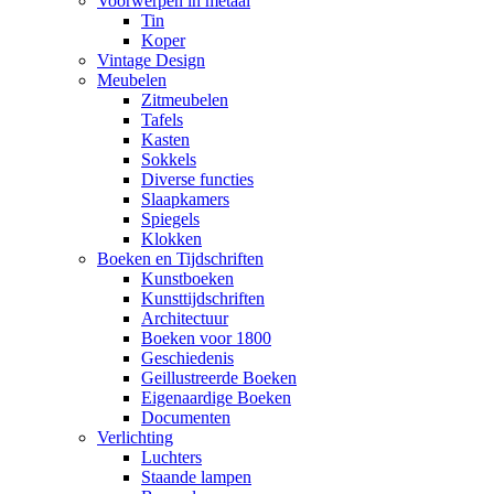
Voorwerpen in metaal
Tin
Koper
Vintage Design
Meubelen
Zitmeubelen
Tafels
Kasten
Sokkels
Diverse functies
Slaapkamers
Spiegels
Klokken
Boeken en Tijdschriften
Kunstboeken
Kunsttijdschriften
Architectuur
Boeken voor 1800
Geschiedenis
Geillustreerde Boeken
Eigenaardige Boeken
Documenten
Verlichting
Luchters
Staande lampen