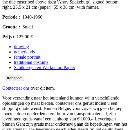
the title enscribed above right 'Ahoy Spakeburg', signed bottom
right, 25,5 x 21 cm (paper), 55 x 38 cm (with frame).
Periode :
1940-1960
Grootte :
Small
Prijs :
125,00 €
drawing
netherlands
female portrait
traditional costume
Schilderijen en Werken op Papier
transport
Contacteer ons
over dit item.
Voor verzending naar het buitenland kunnen wij u verschillende
oplossingen op maat bieden, contacteer ons gerust indien u een
shipping quote wenst. Binnen België, voor zover wij geen beroep
moeten doen op derden en/of huur van transportmateriaal, zijn
leveringen gratis vanaf een aankoop van € 1000,-. Leveringen
binnen Gent zijn gratis maar onderhevig aan de beperkingen van het
circulatieplan. De leveringen geschieden steeds op het gelijkvloers.