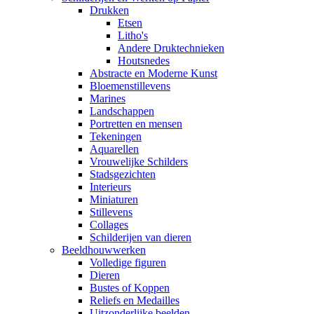
Drukken
Etsen
Litho's
Andere Druktechnieken
Houtsnedes
Abstracte en Moderne Kunst
Bloemenstillevens
Marines
Landschappen
Portretten en mensen
Tekeningen
Aquarellen
Vrouwelijke Schilders
Stadsgezichten
Interieurs
Miniaturen
Stillevens
Collages
Schilderijen van dieren
Beeldhouwwerken
Volledige figuren
Dieren
Bustes of Koppen
Reliefs en Medailles
Uitzonderlijke beelden