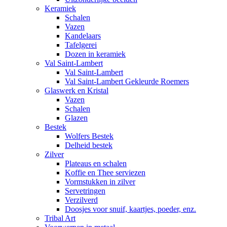
Keramiek
Schalen
Vazen
Kandelaars
Tafelgerei
Dozen in keramiek
Val Saint-Lambert
Val Saint-Lambert
Val Saint-Lambert Gekleurde Roemers
Glaswerk en Kristal
Vazen
Schalen
Glazen
Bestek
Wolfers Bestek
Delheid bestek
Zilver
Plateaus en schalen
Koffie en Thee serviezen
Vormstukken in zilver
Servetringen
Verzilverd
Doosjes voor snuif, kaartjes, poeder, enz.
Tribal Art