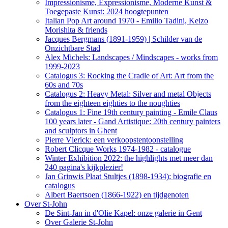
Impressionisme, Expressionisme, Moderne Kunst &
Toegepaste Kunst: 2024 hoogtepunten
Italian Pop Art around 1970 - Emilio Tadini, Keizo
Morishita & friends
Jacques Bergmans (1891-1959) | Schilder van de
Onzichtbare Stad
Alex Michels: Landscapes / Mindscapes - works from
1999-2023
Catalogus 3: Rocking the Cradle of Art: Art from the
60s and 70s
Catalogus 2: Heavy Metal: Silver and metal Objects
from the eighteen eighties to the noughties
Catalogus 1: Fine 19th century painting - Emile Claus
100 years later - Gand Artistique: 20th century painters
and sculptors in Ghent
Pierre Vlerick: een verkoopstentoonstelling
Robert Clicque Works 1974-1982 - catalogue
Winter Exhibition 2022: the highlights met meer dan
240 pagina's kijkplezier!
Jan Grinwis Plaat Stultjes (1898-1934): biografie en
catalogus
Albert Baertsoen (1866-1922) en tijdgenoten
Over St-John
De Sint-Jan in d'Olie Kapel: onze galerie in Gent
Over Galerie St-John