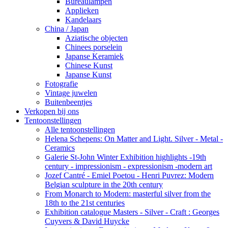
Bureaulampen
Applieken
Kandelaars
China / Japan
Aziatische objecten
Chinees porselein
Japanse Keramiek
Chinese Kunst
Japanse Kunst
Fotografie
Vintage juwelen
Buitenbeentjes
Verkopen bij ons
Tentoonstellingen
Alle tentoonstellingen
Helena Schepens: On Matter and Light. Silver - Metal -
Ceramics
Galerie St-John Winter Exhibition highlights -19th
century - impressionism - expressionism -modern art
Jozef Cantré - Emiel Poetou - Henri Puvrez: Modern
Belgian sculpture in the 20th century
From Monarch to Modern: masterful silver from the
18th to the 21st centuries
Exhibition catalogue Masters - Silver - Craft : Georges
Cuyvers & David Huycke