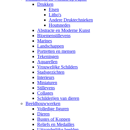
Drukken
Etsen
Litho's
Andere Druktechnieken
Houtsnedes
Abstracte en Moderne Kunst
Bloemenstillevens
Marines
Landschappen
Portretten en mensen
Tekeningen
Aquarellen
Vrouwelijke Schilders
Stadsgezichten
Interieurs
Miniaturen
Stillevens
Collages
Schilderijen van dieren
Beeldhouwwerken
Volledige figuren
Dieren
Bustes of Koppen
Reliefs en Medailles
Uitzonderlijke beelden