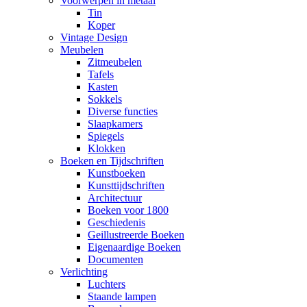
Voorwerpen in metaal
Tin
Koper
Vintage Design
Meubelen
Zitmeubelen
Tafels
Kasten
Sokkels
Diverse functies
Slaapkamers
Spiegels
Klokken
Boeken en Tijdschriften
Kunstboeken
Kunsttijdschriften
Architectuur
Boeken voor 1800
Geschiedenis
Geillustreerde Boeken
Eigenaardige Boeken
Documenten
Verlichting
Luchters
Staande lampen