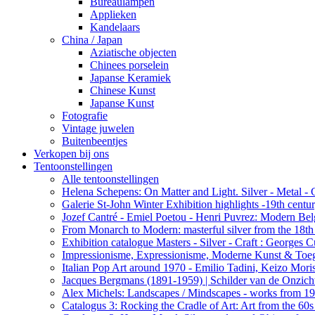
Bureaulampen
Applieken
Kandelaars
China / Japan
Aziatische objecten
Chinees porselein
Japanse Keramiek
Chinese Kunst
Japanse Kunst
Fotografie
Vintage juwelen
Buitenbeentjes
Verkopen bij ons
Tentoonstellingen
Alle tentoonstellingen
Helena Schepens: On Matter and Light. Silver - Metal -
Galerie St-John Winter Exhibition highlights -19th centu
Jozef Cantré - Emiel Poetou - Henri Puvrez: Modern Belg
From Monarch to Modern: masterful silver from the 18th t
Exhibition catalogue Masters - Silver - Craft : George
Impressionisme, Expressionisme, Moderne Kunst & Toe
Italian Pop Art around 1970 - Emilio Tadini, Keizo Moris
Jacques Bergmans (1891-1959) | Schilder van de Onzich
Alex Michels: Landscapes / Mindscapes - works from 1
Catalogus 3: Rocking the Cradle of Art: Art from the 60s