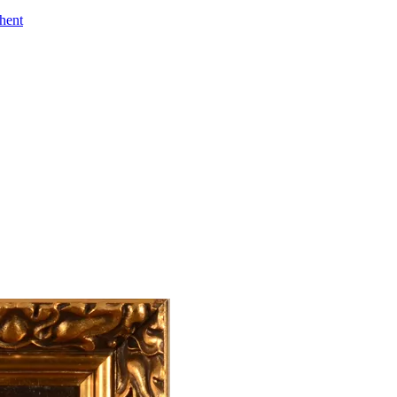
Ghent