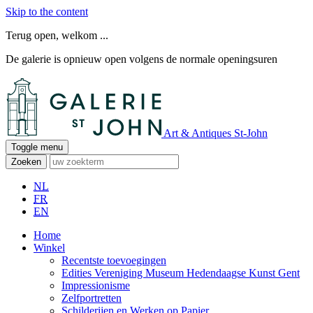
Skip to the content
Terug open, welkom ...
De galerie is opnieuw open volgens de normale openingsuren
Art & Antiques St-John
Toggle menu
Zoeken
NL
FR
EN
Home
Winkel
Recentste toevoegingen
Edities Vereniging Museum Hedendaagse Kunst Gent
Impressionisme
Zelfportretten
Schilderijen en Werken op Papier