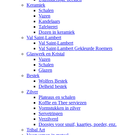
Keramiek
Schalen
Vazen
Kandelaars
Tafelgerei
Dozen in keramiek
Val Saint-Lambert
Val Saint-Lambert
Val Saint-Lambert Gekleurde Roemers
Glaswerk en Kristal
Vazen
Schalen
Glazen
Bestek
Wolfers Bestek
Delheid bestek
Zilver
Plateaus en schalen
Koffie en Thee serviezen
Vormstukken in zilver
Servetringen
Verzilverd
Doosjes voor snuif, kaartjes, poeder, enz.
Tribal Art