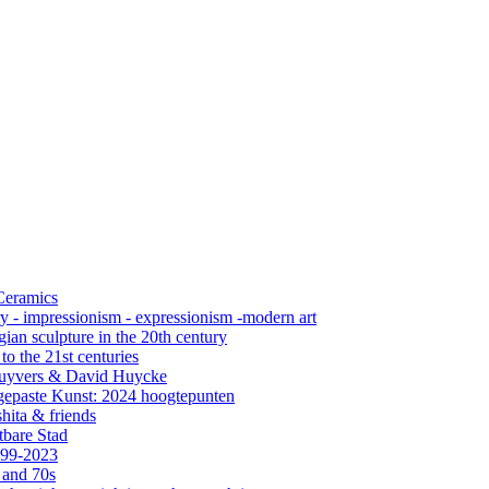
 Ceramics
ry - impressionism - expressionism -modern art
ian sculpture in the 20th century
o the 21st centuries
s Cuyvers & David Huycke
gepaste Kunst: 2024 hoogtepunten
hita & friends
tbare Stad
999-2023
 and 70s