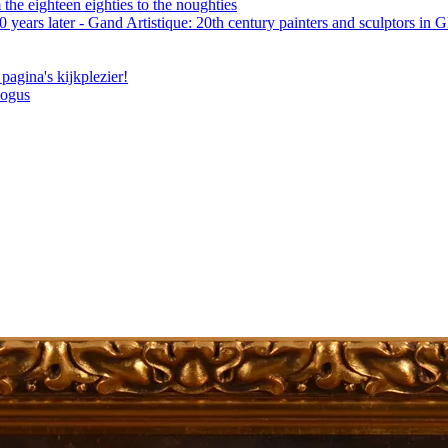
the eighteen eighties to the noughties
 years later - Gand Artistique: 20th century painters and sculptors in 
pagina's kijkplezier!
logus