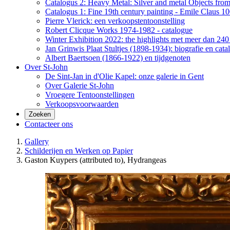
Catalogus 2: Heavy Metal: Silver and metal Objects from 
Catalogus 1: Fine 19th century painting - Emile Claus 100
Pierre Vlerick: een verkoopstentoonstelling
Robert Clicque Works 1974-1982 - catalogue
Winter Exhibition 2022: the highlights met meer dan 240 
Jan Grinwis Plaat Stultjes (1898-1934): biografie en cata
Albert Baertsoen (1866-1922) en tijdgenoten
Over St-John
De Sint-Jan in d'Olie Kapel: onze galerie in Gent
Over Galerie St-John
Vroegere Tentoonstellingen
Verkoopsvoorwaarden
Zoeken
Contacteer ons
Gallery
Schilderijen en Werken op Papier
Gaston Kuypers (attributed to), Hydrangeas