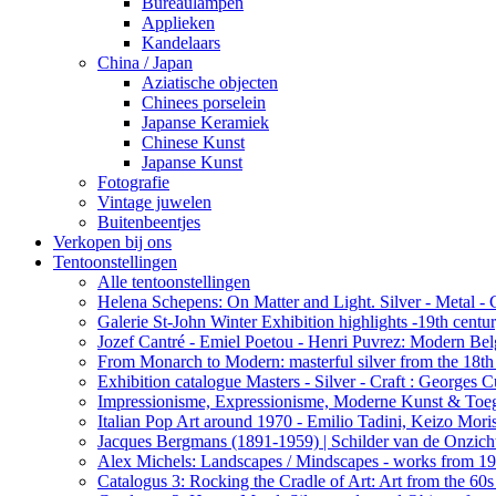
Bureaulampen
Applieken
Kandelaars
China / Japan
Aziatische objecten
Chinees porselein
Japanse Keramiek
Chinese Kunst
Japanse Kunst
Fotografie
Vintage juwelen
Buitenbeentjes
Verkopen bij ons
Tentoonstellingen
Alle tentoonstellingen
Helena Schepens: On Matter and Light. Silver - Metal -
Galerie St-John Winter Exhibition highlights -19th centu
Jozef Cantré - Emiel Poetou - Henri Puvrez: Modern Belg
From Monarch to Modern: masterful silver from the 18th t
Exhibition catalogue Masters - Silver - Craft : George
Impressionisme, Expressionisme, Moderne Kunst & Toe
Italian Pop Art around 1970 - Emilio Tadini, Keizo Moris
Jacques Bergmans (1891-1959) | Schilder van de Onzich
Alex Michels: Landscapes / Mindscapes - works from 1
Catalogus 3: Rocking the Cradle of Art: Art from the 60s