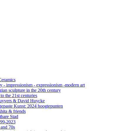
 Ceramics
ry - impressionism - expressionism -modern art
ian sculpture in the 20th century
o the 21st centuries
s Cuyvers & David Huycke
gepaste Kunst: 2024 hoogtepunten
hita & friends
tbare Stad
999-2023
 and 70s