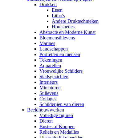
Drukken
Etsen
Litho's
Andere Druktechnieken
Houtsnedes
Abstracte en Moderne Kunst
Bloemenstillevens
Marines
Landschappen
Portretten en mensen
Tekeningen
Aquarellen
Vrouwelijke Schilders
Stadsgezichten
Interieurs
Miniaturen
Stillevens
Collages
Schilderijen van dieren
Beeldhouwwerken
Volledige figuren
Dieren
Bustes of Koppen
Reliefs en Medailles
Uitzonderlijke beelden