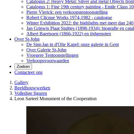
Catalogus 2: Heavy Metal: Silver and metal Objects from 
Catalogus 1: Fine 19th century painting - Emile Claus 100
Pierre Vlerick: een verkoopstentoonstelling
Robert Clicque Works 1974-1982 - catalogue
Winter Exhibition 2022: the highlights met meer dan 240 
Jan Grinwis Plaat Stultjes (1898-1934): biografie en cata
Albert Baertsoen (1866-1922) en tijdgenoten
Over St-John
De Sint-Jan in d'Olie Kapel: onze galerie in Gent
Over Galerie St-John
Vroegere Tentoonstellingen
Verkoopsvoorwaarden
Zoeken
Contacteer ons
Gallery
Beeldhouwwerken
Volledige figuren
​Leon Sarteel Monument of the Cooperation