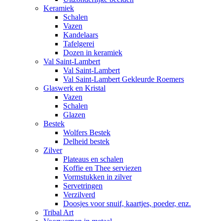
Keramiek
Schalen
Vazen
Kandelaars
Tafelgerei
Dozen in keramiek
Val Saint-Lambert
Val Saint-Lambert
Val Saint-Lambert Gekleurde Roemers
Glaswerk en Kristal
Vazen
Schalen
Glazen
Bestek
Wolfers Bestek
Delheid bestek
Zilver
Plateaus en schalen
Koffie en Thee serviezen
Vormstukken in zilver
Servetringen
Verzilverd
Doosjes voor snuif, kaartjes, poeder, enz.
Tribal Art