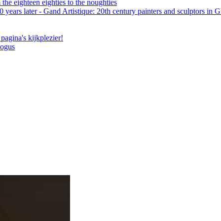
the eighteen eighties to the noughties
 years later - Gand Artistique: 20th century painters and sculptors in 
pagina's kijkplezier!
logus