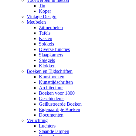
Voorwerpen in metaal
Tin
Koper
Vintage Design
Meubelen
Zitmeubelen
Tafels
Kasten
Sokkels
Diverse functies
Slaapkamers
Spiegels
Klokken
Boeken en Tijdschriften
Kunstboeken
Kunsttijdschriften
Architectuur
Boeken voor 1800
Geschiedenis
Geillustreerde Boeken
Eigenaardige Boeken
Documenten
Verlichting
Luchters
Staande lampen