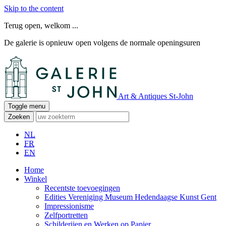
Skip to the content
Terug open, welkom ...
De galerie is opnieuw open volgens de normale openingsuren
Art & Antiques St-John
Toggle menu
Zoeken
NL
FR
EN
Home
Winkel
Recentste toevoegingen
Edities Vereniging Museum Hedendaagse Kunst Gent
Impressionisme
Zelfportretten
Schilderijen en Werken op Papier