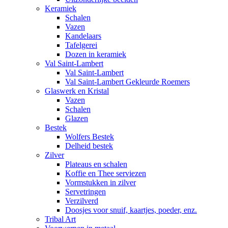
Keramiek
Schalen
Vazen
Kandelaars
Tafelgerei
Dozen in keramiek
Val Saint-Lambert
Val Saint-Lambert
Val Saint-Lambert Gekleurde Roemers
Glaswerk en Kristal
Vazen
Schalen
Glazen
Bestek
Wolfers Bestek
Delheid bestek
Zilver
Plateaus en schalen
Koffie en Thee serviezen
Vormstukken in zilver
Servetringen
Verzilverd
Doosjes voor snuif, kaartjes, poeder, enz.
Tribal Art