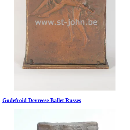
Godefroid Devreese Ballet Russes