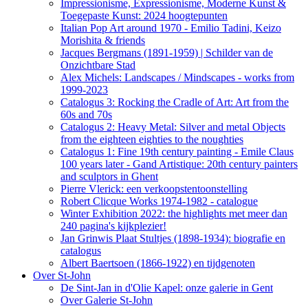
Impressionisme, Expressionisme, Moderne Kunst &
Toegepaste Kunst: 2024 hoogtepunten
Italian Pop Art around 1970 - Emilio Tadini, Keizo
Morishita & friends
Jacques Bergmans (1891-1959) | Schilder van de
Onzichtbare Stad
Alex Michels: Landscapes / Mindscapes - works from
1999-2023
Catalogus 3: Rocking the Cradle of Art: Art from the
60s and 70s
Catalogus 2: Heavy Metal: Silver and metal Objects
from the eighteen eighties to the noughties
Catalogus 1: Fine 19th century painting - Emile Claus
100 years later - Gand Artistique: 20th century painters
and sculptors in Ghent
Pierre Vlerick: een verkoopstentoonstelling
Robert Clicque Works 1974-1982 - catalogue
Winter Exhibition 2022: the highlights met meer dan
240 pagina's kijkplezier!
Jan Grinwis Plaat Stultjes (1898-1934): biografie en
catalogus
Albert Baertsoen (1866-1922) en tijdgenoten
Over St-John
De Sint-Jan in d'Olie Kapel: onze galerie in Gent
Over Galerie St-John