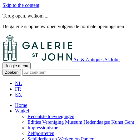
Skip to the content
Terug open, welkom ...
De galerie is opnieuw open volgens de normale openingsuren
Art & Antiques St-John
Toggle menu
Zoeken
NL
FR
EN
Home
Winkel
Recentste toevoegingen
Edities Vereniging Museum Hedendaagse Kunst Gent
Impressionisme
Zelfportretten
Schilderijen en Werken op Papier