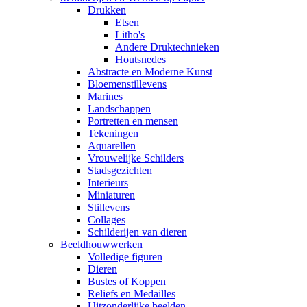
Drukken
Etsen
Litho's
Andere Druktechnieken
Houtsnedes
Abstracte en Moderne Kunst
Bloemenstillevens
Marines
Landschappen
Portretten en mensen
Tekeningen
Aquarellen
Vrouwelijke Schilders
Stadsgezichten
Interieurs
Miniaturen
Stillevens
Collages
Schilderijen van dieren
Beeldhouwwerken
Volledige figuren
Dieren
Bustes of Koppen
Reliefs en Medailles
Uitzonderlijke beelden