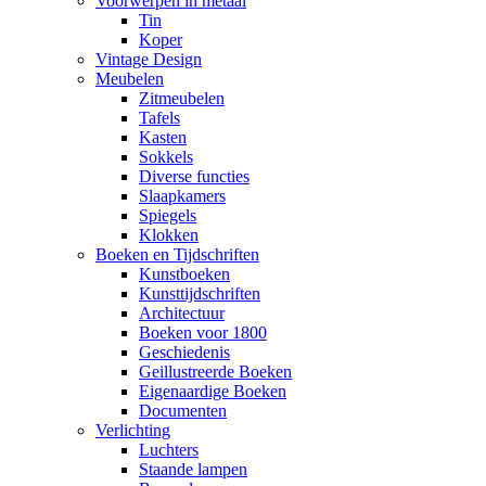
Voorwerpen in metaal
Tin
Koper
Vintage Design
Meubelen
Zitmeubelen
Tafels
Kasten
Sokkels
Diverse functies
Slaapkamers
Spiegels
Klokken
Boeken en Tijdschriften
Kunstboeken
Kunsttijdschriften
Architectuur
Boeken voor 1800
Geschiedenis
Geillustreerde Boeken
Eigenaardige Boeken
Documenten
Verlichting
Luchters
Staande lampen